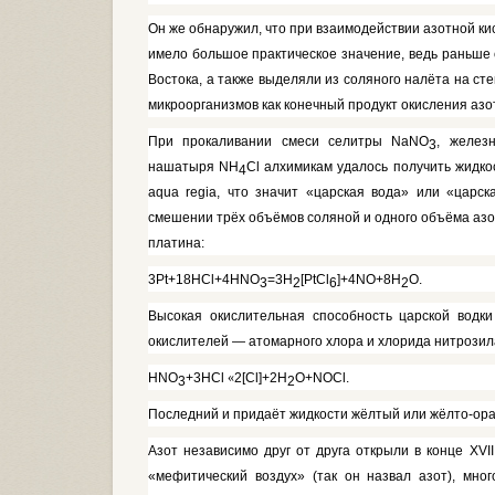
Он же обнаружил, что при взаимо­действии азотной к
имело большое практическое значение, ведь раньше с
Востока, а также выделяли из соляного налёта на ст
микро­организмов как конечный продукт окисления аз
При прокаливании смеси се­литры
NaNO
,
желез
3
нашатыря
NH
Cl
алхимикам удалось получить жид­ко
4
aqua regia,
что значит «царская вода» или «царск
смешении трёх объёмов соляной и одного объёма азотн
платина:
3Pt+18HCl+4HNO
=3H
[PtCl
]
+
4NO
+
8H
O.
3
2
6
2
Высокая окислительная способ­ность царской вод
окислите­лей — атомарного хлора и хлорида нитрози
HNO
+3HCl
«
2[C
l
]+2Н
О+
NOCl.
3
2
Последний и придаёт жидкости жёл­тый или жёлто-ор
Азот независимо друг от друга от­крыли в конце
XVI
«мефитический воздух» (так он назвал азот), мно