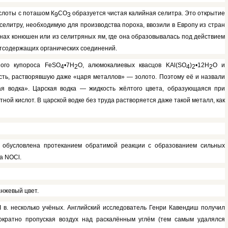
ислоты с поташом К
СО
образуется чистая калийная се­литра. Это открытие
9
3
елитру, необходимую для производ­ства пороха, ввозили в Европу из стран
енах конюшен или из селитряных ям, где она обра­зовывалась под действием
отсодержащих органи­ческих соединений.
ного купороса
FeSO
•7Н
О, алюмокалиевых квасцов
KAl(SO
)
•12Н
О и
4
2
4
2
2
сть, растворявшую даже «царя ме­таллов» — золото. Поэтому её и на­звали
ая водка». Царская водка — жидкость жёлтого цвета, образующаяся при
ой кислот. В царской водке без труда растворяется даже такой ме­талл, как
ки обусловлена протеканием обратимой реакции с образованием сильных
ла
NOCl.
анжевый цвет.
II
в. несколько учёных. Английский исследователь Генри Кавендиш получил
гократно пропуская воздух над раскалённым углём (тем самым уда­лялся