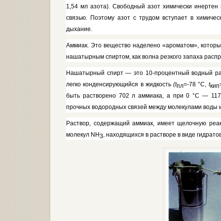
1,54 мл азота). Свободный азот химически инертен
связью. Поэтому азот с трудом всту­пает в химичес
дыхание.
Аммиак. Это вещество наделено «ароматом», который,
нашатыр­ным спиртом, как волна резкого запаха расп
Нашатырный спирт — это 10-про­центный водный р
легко конден­сирующийся в жидкость
(t
=-
78 °С,
t
пл
кип
быть растворено 702 л амми­ака, а при 0 °С — 117
прочных водородных связей между молекула­ми воды 
Раствор, содержащий аммиак, име­ет щелочную реак
молекул
NH
,
нахо­дящихся в растворе в виде гидрато
3