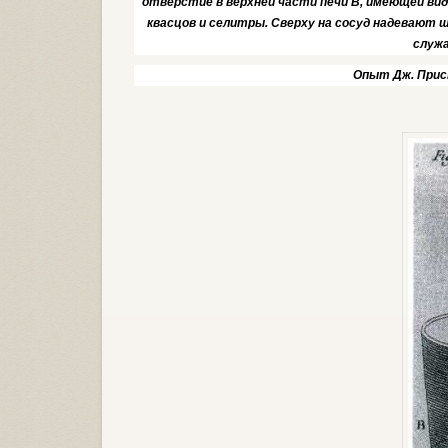
отверстие в верхней части печи В, имеющей вид
квасцов и селитры. Сверху на сосуд надевают 
служ
Опыт Дж. Прист