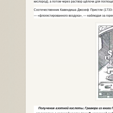
кислород), а потом через раст­вор щёлочи для поглощ
Соотечественник Кавендиша Джо­зеф Пристли (1733—
— «флогистированного воздуха», — наблюдая за го­ре
Получение азотной кислоты. Гравюра из книги Г.