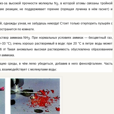
 из-за высокой прочности молекулы
N
,
в которой атомы связаны тройной
2
кие реакции, не под­держивает горение (горящая лучин­ка в нём гаснет) и
 однажды уз­нав, не забудешь никогда! Стоит толь­ко откупорить пузырёк с
ространится по комнате.
аствор аммиака
NH
.
При нормальных условиях ам­миак — бесцветный газ,
3
=-33 °С), очень хорошо раствори­мый в воде: при 20 °С в литре воды может
6 л! Такая ано­мально высокая растворимость обу­словлена образованием
и аммиака.
цию среды, в чём легко убедиться, добавив в него фе­нолфталеин. Часть
в, взаимодействует с молекулами воды: