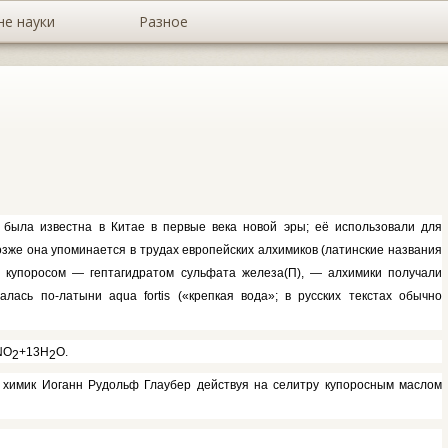
не науки
Разное
была известна в Китае в первые века новой эры; её исполь­зовали для
зже она упоминается в трудах европейских ал­химиков (латинские названия
м купоросом — гептагидратом сульфата железа(П), — алхимики по­лучали
ывалась по-латыни
aqua fortis
(«крепкая вода»; в русских текстах обычно
NO
+13H
O.
2
2
 химик Иоганн Ру­дольф Глаубер действуя на селитру купоросным маслом