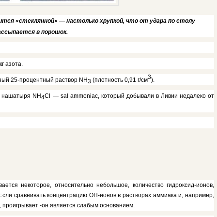
вится «стеклянной» — настолько хрупкой, что от удара по столу
ассыпается в порошок.
кг азота.
3
нный 25-процентный раствор
NH
(плотность 0,91 г/см
).
3
ия нашатыря
NH
Cl — sal ammoniac,
который добыва­ли в Ливии недалеко от
4
вается некоторое, относительно небольшое, количество гидроксид-ионов,
Ес­ли сравнивать концентрацию ОН-ионов в растворах аммиака и, например,
, проигрывает -он является слабым основанием.