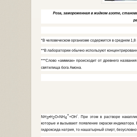
Роза, замороженная в жидком азоте, стано
р
*В человеческом орга­низме содержится в сред­нем 1,8 
**В
лаборатории обычно используют концентриро­ва
***Слово «аммиак» проис­ходит от древнего назван
свя­тилища бога Амона.
+
-
NH
•
H
O
«
NH
+ОН
. При этом в растворе накапли
3
2
4
которые и вызыва­ют появление окраски индикатора. 
гидроксида натрия, то нашатырный спирт, безусловно