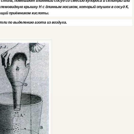
 стола, помешают глиняный сосуд со смесью купороса и селитры или
шлемовидную крышку Н с длинным носиком, который опушен в сосуд К,
ащий приёмником кислоты.
ли по выделению азота из воздуха.