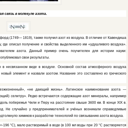
ая связь в молекуле азота.
форд (1749— 1819), также получил азот из воздуха. В отличие от Кавендиша
ту, где описал получение и свойст­ва выделенного им «удушливого воз­духа».
вателем азота. Данный пример очень поучителен для истории науки:
 опубликовал свои результаты.
 в несвязанном виде в воздухе. Основной состав атмосфер­ного воздуха
 новый эле­мент и назвали азотом. Название это составлено из греческого
 «безжизненный», «не дающий жизнь». Латинское наименование азо­та —
ющий) селитру». Редко встречаются содержащие азот минералы, например
вдоль побережья Чили и Перу на расстояние свыше Зб00 км. В кон­це
XIX
в.
год. Не слу­чайно у предпринимателей и учёных возникали справедливые
подтолкнуло химиков к разра­ботке технологий по связыванию азота воздуха.
=-196 °С), мало растворимый в воде (в 100 мл воды при 20 °С растворяется