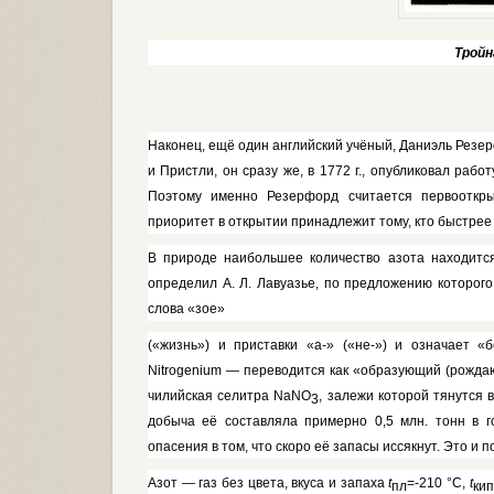
Тройн
Наконец, ещё один английский учёный, Даниэль Резер
и Пристли, он сразу же, в 1772 г., опубликовал ра­бо
Поэтому именно Резерфорд считается первооткры
приоритет в открытии принадлежит тому, кто бы­стрее
В природе наибольшее количество азота находится
определил А. Л. Лавуазье, по предложению которого
слова «зое»
(«жизнь») и приставки «а-» («не-») и оз­начает
Nitrogenium
— переводится как «образующий (рожда
чилийская селитра
NaNO
,
залежи которой тя­нутся 
3
добыча её составляла при­мерно 0,5 млн. тонн в 
опасения в том, что скоро её запасы иссякнут. Это и 
Азот — газ без цвета, вкуса и запаха
t
=-210 °С,
t
пл
кип