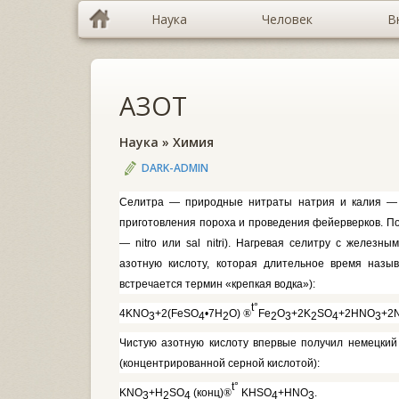
Наука
Человек
В
АЗОТ
Наука
»
Химия
DARK-ADMIN
Селитра — природные нитраты на­трия и калия — 
приготовления пороха и проведения фейерверков. По
—
nitro
или
sal nitri).
Нагревая селитру с же­лезны
азотную кислоту, которая дли­тельное время наз
встречается термин «крепкая водка»):
t
°
4KNO
+
2(FeSO
•7Н
О)
®
Fe
O
+2K
SO
+2HNO
+
2
3
4
2
2
3
2
4
3
Чистую азотную кислоту впервые получил немецкий
(концентриро­ванной серной кислотой):
t
°
KNO
+H
SO
(конц)
®
KHSO
+
HNO
.
3
2
4
4
3