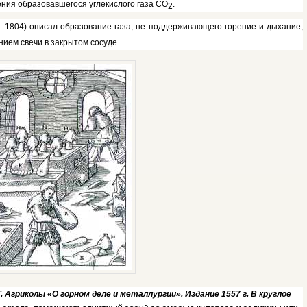
ения образо­вавшегося углекислого газа СО
.
2
1804) описал образование газа, не поддерживающе­го горение и дыхание,
нием свечи в закрытом сосуде.
 Агриколы «О горном деле и металлургии». Издание 1557 г. В круглое