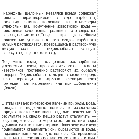
Гидроксиды щелочных металлов все­гда содержат
примесь нерастворимого в воде карбоната,
поскольку активно поглощают из атмосферы
углекислый газ. Помутнение известковой воды —
простейшая качественная реакция на это вещество:
С
а(
ОН)
+СО
=
CaCO
¯
+H
O.
При дальнейшем
2
2
3
2
пропускании углекислого газа осадок карбоната
кальция растворяется, пре­вращаясь в растворимую
кислую соль — гидрокарбонат кальция:
СаСО
+СО
+Н
О = С
а(
НСО
)
.
3
2
2
3
2
Подземные воды, насыщенные раст­ворённым
углекислым газом, проса­чиваясь сквозь пласты
известняков, постепенно растворяют их, образуя
пе­щеры. Гидрокарбонат кальция в свою очередь
вновь переходит в карбонат (реакция легко
протекает при нагрева­нии или при добавлении
щёлочи):
С этим связано интересное явление природы. Вода,
попадая в подземные пещеры в известковых
породах, посте
пенно вновь выделяет известняк. В
ре­зультате на сводах пещер растут ста­лактиты —
сосульки, которые по мере стекания по ним воды
удлиняются в толстые стержни. Навстречу им снизу
поднимаются сталагмиты: они образу­ются из воды,
падающей каплями на дно пещеры. Со временем
сталагмиты нередко срастаются со сталактитами,