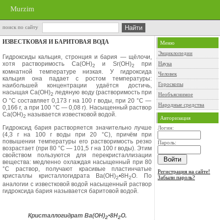
Murzim
поиск по сайту
ИЗВЕСТКОВАЯ И БАРИТОВАЯ ВОДА
Меню
Энциклопедии
Гидроксиды кальция, стронция и ба­рия — щёлочи,
хотя растворимость С
а(
ОН)
и
Sr(OH)
при
Наука
2
2
комнатной тем­пературе низкая. У гидроксида
Человек
кальция она падает с ростом температуры:
Гороскопы
наибольшей концентрации удаётся до­стичь,
насыщая Са(ОН)
ледяную воду (растворимость при
Необъяснимое
2
О
°С составляет 0,173 г на 100 г воды, при 20 °С —
Народные средства
0,166 г, а при 100 °С — 0,08 г). Насы­щенный раствор
С
а(
ОН)
называется известковой водой.
2
Авторизация
Гидроксид бария растворяется зна­чительно лучше
Логин:
(4,3 г на 100 г воды при 20 °С), причём при
повышении тем­пературы его растворимость резко
Пароль:
воз
растает (при 80
°С
— 101,5 г на 100 г воды). Этим
свойством пользуются для перекристаллизации
вещества: мед­ленно охлаждая насыщенный при 80
°С раствор, получают красивые плас­тинчатые
Регистрация на сайте!
кристаллы кристаллогидрата В
а(
ОН)
•8Н
О. По
Забыли пароль?
2
2
аналогии с извест­ковой водой насыщенный раствор
гид­роксида бария называется баритовой водой.
Кристаллогидрат В
а(
ОН)
•8Н
О.
2
2