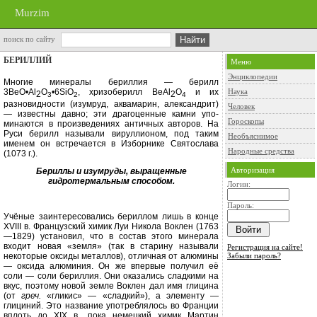
Murzim
поиск по сайту
БЕРИЛЛИЙ
Меню
Энциклопедии
Многие минералы бериллия — бе­рилл
3ВеО•А
l
О
•
6SiO
,
хризоберилл ВеА
l
О
и их
Наука
2
2
3
2
4
разновидности (изумруд, аквамарин, александрит)
Человек
— известны давно; эти драгоценные камни упо­
Гороскопы
минаются в произведениях античных авторов. На
Руси берилл называли вируллионом, под таким
Необъяснимое
именем он встречается в Изборнике Святослава
Народные средства
(1073 г.).
Авторизация
Бериллы и изумруды,
выращенные
гидротермальным
способом.
Логин:
Пароль:
Учёные заинтересовались берил­лом лишь в конце
XVIII
в
. Француз­ский химик Луи Никола Воклен (1763
—1829) установил, что в состав этого минерала
входит новая «земля» (так в старину называли
Регистрация на сайте!
Забыли пароль?
некоторые оксиды металлов), отличная от алюмины
— оксида алюминия. Он же впервые получил её
соли — соли бе­риллия. Они оказались сладкими на
вкус, поэтому новой земле Воклен дал имя глицина
(от
греч
.
«
г
ликис» — «сладкий»), а элементу —
глициний. Это название употреблялось во Фран­ции
вплоть до
XIX
в., пока немецкий химик Мартин