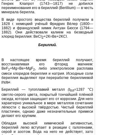
Генрих Клапрот (1743—1817) не добился
переимено­вания его в бериллий
(Berillium)
— в честь
минерала берилла.
В виде простого вещества берил­лий получили в
1828 г. немецкий учё­ный Фридрих Вёлер (1800—
1882) и французский химик Антуан Бюсси (1794—
1882). Они действовали кали­ем на безводный
хлорид бериллия: ВеС
l
+2К=
Be+2KCl.
2
Бериллий.
В настоящее время бериллий по­лучают,
восстанавливая его фторид магнием:
BeF
+Mg=
Be
+
MgF
,
либо электролизом расплава
2
2
смеси хлори­дов бериллия и натрия. Исходные со­ли
бериллия выделяют при перера­ботке бериллиевой
руды.
Бериллий — тугоплавкий металл
(
t
=1287 °С)
пл
светло-серого цвета, по­крытый тончайшей плёнкой
оксида, которая защищает его от коррозии. Для него
характерно уникальное в ми­ре металлов сочетание
лёгкости с вы­сокой твёрдостью. Чистый бериллий
пластичен, однако даже незначитель­ные примеси
делают его хрупким.
Обладая высокой химической ак­тивностью,
бериллий легко вступает в реакции с галогенами,
серой и азо­том. Вода на него не действует, зато