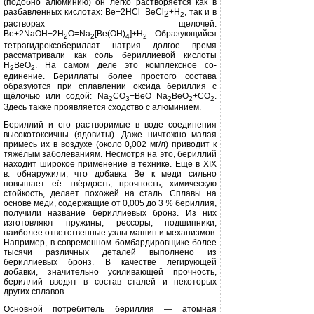
(подобно алюминию) он легко рас­творяется как в
разбавленных кисло­тах:
Be+2HCl
=ВеС
l
+Н
, так и в
2
2
растворах щелочей:
Be+2NaOH+
2Н
О=
Na
[
Be(OH)
]+H
Образу­ющийся
2
2
4
2
тетрагидроксобериллат нат­рия долгое время
рассматривали как соль бериллиевой кислоты
Н
ВеО
. На самом деле это комплексное со­
2
2
единение. Бериллаты более простого состава
образуются при сплавлении оксида бериллия
с
щёлочью или со­дой:
Na
CO
+ВеО=
Na
BeO
+СО
.
2
3
2
2
2
Здесь также проявляется сходство с алюминием.
Бериллий и его растворимые в воде соединения
высокотоксичны (ядовиты). Даже ничтожно малая
при
месь их в воздухе (около 0,002 мг/л) приводит к
тяжёлым заболеваниям. Несмотря на это, бериллий
находит широкое применение в технике. Ещё в
XIX
в. обнаружили, что добавка
Be
к меди сильно
повышает её твёрдость, прочность, химическую
стойкость, делает похожей на сталь. Сплавы на
основе меди, содержащие от 0,005 до 3
%
бериллия,
получили название бериллиевых бронз. Из них
изготовля­ют пружины, рессоры, подшипники,
наиболее ответственные узлы машин и механизмов.
Например, в современ­ном бомбардировщике
более
тысячи
различных деталей выполнено из
бериллиевых бронз. В качестве легиру­ющей
добавки, значительно усилива­ющей прочность,
бериллий вводят в состав сталей и некоторых
других сплавов.
Основной потребитель бериллия — атомная