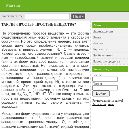
Murzim
поиск по сайту
ТАК ЛИ «ПРОСТЫ» ПРОСТЫЕ ВЕЩЕСТВА?
Меню
Энциклопедии
По определению, простое вещество — это форма
существования химическо­го элемента в свободном
Наука
состоянии. Но это определение нередко вызыва­ет
Человек
споры даже среди профессиональ­ных химиков.
Возьмём, к примеру, элемент № 1 — водород.
Гороскопы
Каковы фор­мы его существования? Самые извест­
Необъяснимое
ные — газообразный, жидкий и твёр­дый водород
(для этих форм есть своё название — агрегатные
Народные средства
состояния ве­щества). Но, оказывается, и в газо­
Авторизация
образном водороде при комнатной температуре
присутствуют две разно­видности водорода —
Логин:
ортоводород и параводород (они отличаются
магнит­ной ориентацией ядер Н), которые можно
Пароль:
разделить. Эти два «сорта» во­дорода имеют
разные свойства (напри­мер, теплоёмкость). Такие
газы, как Н
,
D
, T
, HD, HT, DT
тоже следует счи­тать
2
2
2
простыми веществами, поскольку
каждый из них
Регистрация на сайте!
содержит атомы толь­ко одного элемента —
Забыли пароль?
водорода.
Множество форм существования и у кислорода: две
разновидности газо­образного (они различаются
электрон­ным строением молекул О
и облада­ют
2
разными химическими свойствами), жидкий кислород