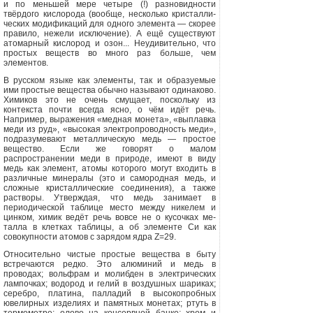
и по меньшей мере четыре (!) разновидности
твёрдого кис­лорода (вообще, несколько кристалли­
ческих модификаций для одного эле­мента — скорее
правило, нежели исключение). А ещё существуют
ато­марный кислород и озон... Неудиви­тельно, что
простых веществ во много раз больше, чем
элементов.
В русском
языке
как элементы, так и образуемые
ими простые вещества обычно называют одинаково.
Химиков это не очень смущает, поскольку из
контекста почти всегда ясно, о чём идёт речь.
Например, выражения «мед­ная монета», «выплавка
меди из руд», «высокая электропроводность меди»,
подразумевают металлическую медь —
простое
вещество. Если же говорят о малом
распространении меди в приро­де, имеют в виду
медь как элемент, ато­мы которого могут входить в
различ­ные минералы (это и самородная медь, и
сложные кристаллические соедине­ния), а также
растворы. Утверждая, что медь занимает в
периодической табли­це место между никелем и
цинком, хи­мик ведёт речь вовсе не о кусочках ме­
талла в клетках таблицы, а об элементе Си как
совокупности атомов с зарядом ядра
Z
=29.
Относительно чистые простые ве­щества в быту
встречаются редко.
Это алюминий и медь в
проводах; вольфрам и молибден в электрических
лампочках; водород и гелий в воздушных шариках;
серебро, платина, палладий в высоко­пробных
ювелирных изделиях и памят­ных монетах; ртуть в
термометре; оло­во на консервной банке; хром и