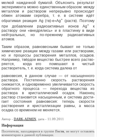
мелкой наждачной бумагой. Объяснить результат
эксперимента можно единственным образом: между
металлом и раствором непрерывно происходит
обмен атомами серебра, т. е. в системе идёт
+
обратимая реакция
Ag (
тв
)-e
«
Ag
(раств). Поэтому
+
при добавлении радиоактивных ионов
Ag
к
раствору они «внедрялись» и в пластинку в виде
нейтральных, но по-прежнему радио­активных
атомов.
Таким образом, равновесными бывают не только
химические ре­акции между газами или растворами,
но и процессы растворения ме­таллов, осадков.
Например, твёрдое вещество быстрее всего раство­
ряется,
когда его
помешают в
чистый
растворитель, т. е. когда система далека от
равновесия, в данном случае — от насы­щенного
раствора. Постепенно скорость растворения
снижается, и одновременно увеличивается скорость
обратного процес­са — перехода вещества из
раствора в кристаллический осадок. Наконец
раствор становится насыщенным, и система дости­
гает состояния равновесия: теперь скоро­сти
растворения и кристаллизации равны, а масса
осадка со временем не меняется.
Автор -
DARK-ADMIN
, дата - 11.09.2011
Информация
Посетители, находящиеся в группе
Гости
, не могут оставлять
комментарии к данной публикации.