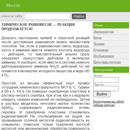
Murzim
поиск по сайту
ХИМИЧЕСКОЕ РАВНОВЕСИЕ — РЕАКЦИЯ
Меню
ПРОДОЛЖАЕТСЯ!
Энциклопедии
Наука
Доказать протекание прямой и обратной реакций
после достижения равновесия можно множеством
Человек
способов. Так, если в равновесную смесь водорода,
Гороскопы
азота и аммиака ввести немного изотопа водорода
— дейтерия, то чувствительный анализ сразу
Необъяснимое
обнаружит присутствие дей­терия в молекулах
Народные средства
аммиака. И наоборот, если ввести в систему немно­го
дейтерированного аммиака
NH
D,
дейтерий тут же
2
Авторизация
появится в мо­лекулах исходного вещества в виде
HD
и
D
.
Логин:
2
Простой, но весьма эффектный опыт провёл
Пароль:
сотрудник химическо­го факультета МГУ В. С. Гурман
в 50-х гг.
XX
в. Он помешал серебря­ную пластинку в
раствор нитрата серебра, при этом, как и следовало
ожи­дать, никаких изменений не наблюдалось. Затем
Регистрация на сайте!
в раствор вводилось ничтожно малое количество
Забыли пароль?
AgNO
,
содержащего радиоактивные ато­мы
3
серебра. И серебряная пластинка становилась
радиоактивной! Ни споласкивание её водой, ни
промывание соляной кислотой радио­активность не
«смывали», помогали только травление азотной
кислотой или механическая обработка поверхности