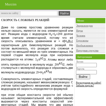
Murzim
поиск по сайту
СКОРОСТЬ СЛОЖНЫХ РЕАКЦИЙ
Меню
Энциклопедии
Даже по самому простому уравнению реакции
нельзя сказать, является ли она элементарной или
Наука
нет. Реакцию иода с водородом Н
+
I
=2HI
долгое
2
2
Человек
время считали элементарной, потому что её
Гороскопы
скорость описывалась уравне­нием
w = k
[H
][I
],
2
2
характерным для бимолекулярных реакций. Но
Необъяснимое
потом выяснилось, что реакция эта сложная и
Народные средства
состоит по меньшей мере из трёх элементарных. На
первой стадии молекула иода при нагревании
Авторизация
k1
распа­дается на атомы: 1
®
2
I
. Атомы могут либо
2
Логин:
k2
опять превратиться в молекулу иода: 2
I
®
I2,
либо
столк­нуться с молекулой водорода и обра­зовать две
Пароль:
k3
молекулы иодоводорода: 2
I
+Н
®
HI
2
Совокупность элементарных ста­дий, составляющих
сложную реак­цию, называют
механизмом реакции.
С
Регистрация на сайте!
учётом трёхстадийного механизма реакции иода с
Забыли пароль?
водородом её ско­рость определяется формулой
при этом общая константа скорости (её обычно
называют эксперимен­тальной или эффективной)
выража­ется через константы скоростей эле­
ментарных стадий. Мы видим, что два разных