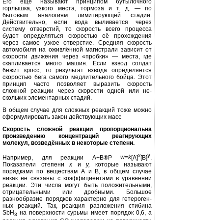
Его ещё называют принципом бу­тылочного
горлышка, узкого места, тормоза и т. д. — по
бытовым анало­гиям лимитирующей стадии.
Действи­тельно, если вода выливается через
систему отверстий, то скорость всего процесса
будет определяться скоро­стью её прохождения
через самое уз­кое отверстие. Средняя скорость
авто­мобиля на оживлённой магистрали зависит от
скорости движения через «пробки» — места, где
скапливается
много машин. Если взвод солдат
бежит кросс, то результат взвода определяет­ся
скоростью бега самого медлитель­ного бойца. Этот
принцип часто поз­воляет выразить скорость
сложной реакции через скорости одной или не­
скольких элементарных стадий.
В общем случае для сложных реак­ций тоже можно
сформулировать за­кон действующих масс
Скорость сложной реакции пропорциональна
произве­дению концентраций реаги­рующих
молекул, возведён­ных в некоторые степени.
y
x
Например, для реакции А+В
®
Р
w=k
[A]
[В]
.
Показатели степени
х
и
у,
которые называют
порядками по ве­ществам А и В, в общем случае
никак не связаны с коэффициентами в урав­нении
реакции. Эти числа могут быть положительными,
отрицательными или дробными. Большое
разнообразие порядков характерно для гетероген­
ных реакций. Так, реакция разложения стибина
SbH
на поверхности сурьмы имеет порядок 0,6, а
3