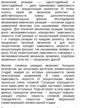
механизма реакции —- одно­стадийный и
трёхстадийный — дают одинаковую зависимость
скорости от концентрации реагентов. И чтобы
понять, какой же механизм работает в
действительности, нужны дополни­тельные
экспериментальные данные. Исследование
механизмов хими­ческих реакций — основная задача
химической кинетики (так называе­мая обратная
задача). Для изучения механизма реакции прежде
всего экс­периментально определяют зависимость
скорости этой реакции от кон­центраций реагентов,
т. е. порядок ре­акции по каждому реагенту. Затем
предлагают пробный механизм и для него
теоретически находят зависи­мость скорости от
концентрации (решают так называемую прямую за­
дачу). Если теоретическая зависи­мость совпадает с
эксперименталь­ной, механизм, возможно, подобран
правильно, если нет — предлагают другой.
Многие сложные реакции включа­ют большое
количество (до несколь­ких десятков) элементарных
стадий, каждая из которых описывается сво­им
кинетическим уравнением. В та­ких случаях
зависимость скорости от концентрации может
оказаться очень сложной. Ситуация упрощается,
если какая-либо из этих стадий протекает намного
медленнее остальных. Тогда вступает в силу один из
важных прин­ципов кинетики —
принцип лимити­
рующей стадии:
скорость сложной реакции
определяется скоростью са­мой медленной
(лимитирующей) эле­ментарной стадии.