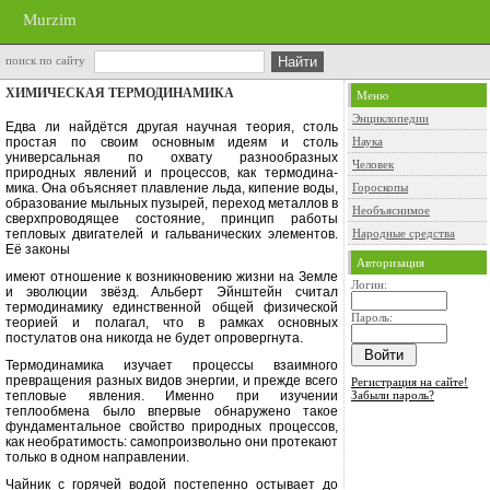
Murzim
поиск по сайту
ХИМИЧЕСКАЯ ТЕРМОДИНАМИКА
Меню
Энциклопедии
Едва ли найдётся другая научная тео­рия, столь
простая по своим основ­ным идеям и столь
Наука
универсальная по охвату разнообразных
Человек
природных явлений и процессов, как термодина­
мика. Она объясняет плавление льда, кипение воды,
Гороскопы
образование мыль­ных пузырей, переход металлов в
Необъяснимое
сверхпроводящее состояние, прин­цип работы
тепловых двигателей и гальванических элементов.
Народные средства
Её законы
Авторизация
имеют отношение к возникновению жизни на Земле
Логин:
и эволюции звёзд. Альберт Эйнштейн считал
термоди­намику единственной общей физиче­ской
Пароль:
теорией и полагал, что в рамках основных
постулатов она никогда не будет опровергнута.
Термодинамика изучает процессы взаимного
превращения разных ви­дов энергии, и прежде всего
Регистрация на сайте!
тепловые явления. Именно при изучении
Забыли пароль?
теп
лообмена было впервые обнаружено такое
фундаментальное свойство природных процессов,
как необрати­мость: самопроизвольно они проте­кают
только в одном направлении.
Чайник с горячей водой посте­пенно остывает до