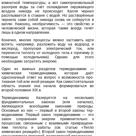
комнатной тем­пературы, а вот самопроизвольный
разогрев воды за счёт охлаждения ок­ружающего
воздуха никогда не проис­ходит. Капля чернил
расплывается в стакане с водой. Но растворённые
чернила сами собой никогда снова не соберутся в
каплю. Наконец, необ­ратимость — это свойство и
челове­ческой жизни, которая также всегда течёт
лишь в одном направлении.
Конечно, многие процессы можно заставить идти
вспять: например, раз­ложить воду на водород и
кислород, пропуская электрический ток, или
перенести теплоту от холодного те­ла к горячему (с
помощью холодиль­ника). Однако для этого
необходимо затратить энергию.
Один из важных разделов термо­динамики —
химическая термоди­намика, которая даёт
однозначный ответ на вопрос о возможности про­
текания той или иной реакции. Как самостоятельная
область знания она начала формироваться во
второй по­ловине
XIX
в.
Термодинамика базируется на не­скольких
фундаментальных законах (или началах),
являющихся всеобщи
ми законами природы.
Основные из них — первый и второй законы тер­
модинамики. Первый закон термоди­намики — это
закон сохранения энер­гии применительно к
процессам, связанным с взаимными превращени­
ями теплоты и работы (см. статью «Тепло
химических реакций»). Второй закон термодинамики