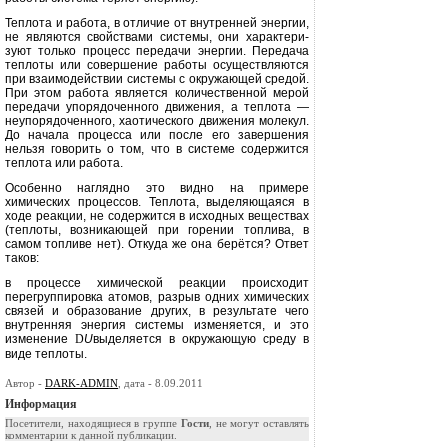
Теплота и работа, в отличие от внутренней энергии,
не являются свойствами системы, они характери­
зуют только процесс передачи энер­гии. Передача
теплоты или соверше­ние работы осуществляются
при взаимодействии системы с окружаю­щей средой.
При этом работа являет­ся количественной мерой
передачи упорядоченного движения, а тепло­та —
неупорядоченного, хаотического движения молекул.
До начала процес­са или после его завершения
нельзя говорить о том, что в системе содер­жится
теплота или работа.
Особенно наглядно это видно на примере
химических процессов. Теп­лота, выделяющаяся в
ходе реакции, не содержится в исходных веществах
(теплоты, возникающей при горе­нии топлива, в
самом топливе нет). Откуда же она берётся? Ответ
таков:
в процессе химической реакции про­исходит
перегруппировка атомов, разрыв одних химических
связей и образование других, в результате чего
внутренняя энергия системы изменя­ется, и это
изменение
D
U
выделяется в окружающую среду в
виде теплоты.
Автор -
DARK-ADMIN
, дата - 8.09.2011
Информация
Посетители, находящиеся в группе
Гости
, не могут оставлять
комментарии к данной публикации.