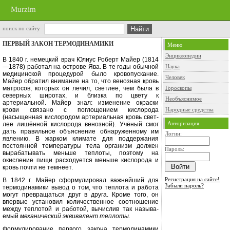
Murzim
поиск по сайту
ПЕРВЫЙ ЗАКОН ТЕРМОДИНАМИКИ
Меню
Энциклопедии
В 1840 г. немецкий врач Юлиус Ро­берт Майер (1814
—1878) работал на острове Ява. В те годы обычной
Наука
ме­дицинской процедурой было крово­пускание.
Человек
Майер обратил внимание на то, что венозная кровь
матросов, которых он лечил, светлее, чем была в
Гороскопы
северных широтах, и близка по цве­ту к
Необъяснимое
артериальной. Майер знал: изме­нение окраски
крови связано с погло­щением кислорода
Народные средства
(насыщенная кислородом артериальная кровь свет­
Авторизация
лее лишённой кислорода венозной). Учёный смог
дать правильное объяс­нение обнаруженному им
Логин:
явлению. В жарком климате для поддержания
постоянной температуры тела орга­низм должен
Пароль:
вырабатывать меньше теплоты, поэтому на
окисление пищи расходуется меньше кислорода и
кровь почти не темнеет.
Регистрация на сайте!
В 1842 г. Майер сформулировал важнейший для
Забыли пароль?
термодинамики вы­вод о том, что теплота и работа
мо­гут превращаться друг в друга. Кроме того, он
впервые установил количе­ственное соотношение
между тепло­той и работой, вычислив так называ­
емый
механический эквивалент теплоты.
Формулирование первого закона термодинамики