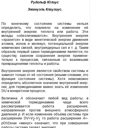
Рудольф Юлиус
Эмануэль
Клаузиус
.
По конечному состоянию системы нельзя
определить, что повлияло на изменение её
внутренней энергии: теплота или работа. Эти
вклады «обез­личиваются». Внутренняя энергия
«хранится» в виде кинетической энер­гии движения
атомов, ионов и моле­кул, потенциальной энергии
химиче­ских связей, внутриядерных сил и т. д. Таким
образом, первый закон термо­динамики является, по
существу, зако­ном сохранения энергии примени­
тельно к процессам, связанным со взаимными
превращениями теплоты и работы.
Внутренняя энергия является свойством системы и
зависит только от её состояния (иными словами, это
функция состояния системы). Хотя невозможно
определить абсо­лютное значение внутренней энер­
гии, для термодинамики важно знать её изменение
D
U
в конкретном про­цессе.
Величина
A
обозначает любой вид работы; в
химической термодинами­ке чаще всего
рассматривается рабо­та расширения,
направленная против внешнего атмосферного
давления
р.
И если изменение объёма системы при
расширении
D
V
=
V
-V
то ра­бота расширения
A
=-
2
1
p
D
V
(знак
«ми­нус» означает, что при совершении
работы система теряет энергию).