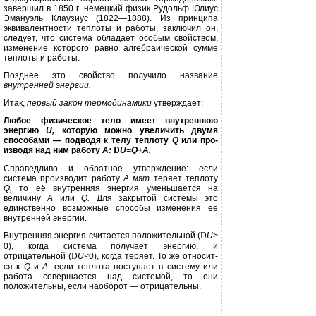
завершил в 1850 г. немецкий физик Рудольф Юлиус
Эмануэль Клаузиус (1822—1888). Из принципа
эквивалентности теплоты и работы, заключил он,
следует, что система обладает особым свойством,
изменение которого равно алгебраи­ческой сумме
теплоты и работы.
Позднее это свойство получило на­звание
внутренней энергии.
Итак,
первый закон термодинами­ки
утверждает:
Любое физическое тело име­ет внутреннюю
энергию
U,
которую можно увеличить двумя
способами — подводя к телу теплоту
Q
или про­
изводя над ним работу
А:
D
U
=
Q+A.
Справедливо и обратное утвержде­ние: если
система производит работу
А мят
теряет теплоту
Q,
то её внутрен­няя энергия уменьшается на
величину
А
или
Q.
Для закрытой системы это
единственно возможные способы из­менения её
внутренней энергии.
Внутренняя энергия считается по­ложительной (
D
U
>
0), когда система получает энергию, и
отрицательной
(
D
U
<
0), когда теряет. То же относит­
ся к
Q
и
А:
если теплота поступает в систему или
работа совершается над системой, то они
положительны, ес­ли наоборот — отрицательны.