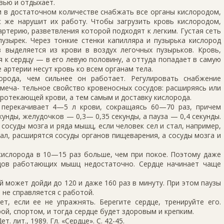
вью и отдыхает.
 в достаточном количестве снабжать все органы кислородом,
с же нарушит их работу. Чтобы загрузить кровь кислородом,
артерию, разветвления которой подходят к легким. Густая сеть
узырек. Через тонкие стенки капилляра и пузырька кислород
з выделяется из крови в воздух легочных пузырьков. Кровь,
 к сердцу — в его левую половину, а оттуда попадает в самую
артерии несут кровь ко всем органам тела.
рода, чем сильнее он работает. Регулировать снабжение
меча- тельное свойство кровеносных сосудов: расширяясь или
протекающей крови, а тем самым и доставку кислорода.
 перекачивает 4—5 л крови, сокращаясь 60—70 раз, причем
кунды, желудочков — 0,3— 0,35 секунды, а пауза — 0,4 секунды.
сосуды мозга и ряда мышц, если человек сел и стал, например,
дал, расширятся сосуды органов пищеварения, а сосуды мозга и
ислорода в 10—15 раз больше, чем при покое. Поэтому даже
дов работающих мышц недостаточно. Сердце начинает чаще
 может дойди до 120 и даже 160 раз в минуту. При этом паузы
 не справляется с работой.
ет, если ее не упражнять. Берегите сердце, тренируйте его.
й, спортом, и тогда сердце будет здоровым и крепким.
т. лит., 1989. Гл. «Сердце». С. 42-45.