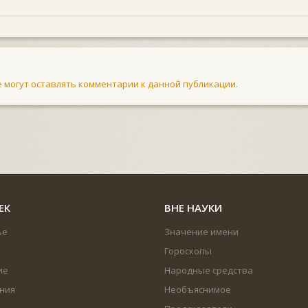
не могут оставлять комментарии к данной публикации.
ЕК
ВНЕ НАУКИ
ье
Значение имени
Гороскопы
ие
Народные средства
ния
Необъяснимое