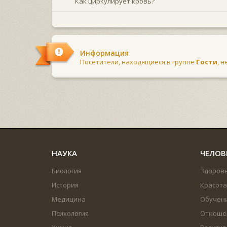
Как циркулирует кровь?
Информация
Посетители, находящиеся в группе
Гости
, 
НАУКА
ЧЕЛОВ
Биология
Здоров
История
Красота
Медицина
Обучен
Психология
Отноше