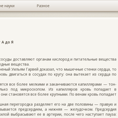
не науки
Разное
 А до Я
 сосуды доставляют органам кислород и питательные вещества
редные вещества.
ученый Уильям Гарвей доказал, что мышечные стенки сердца, то
овь двигаться в сосудах по кругу: она вытекает из сердца по
вятся все более мелкими и заканчиваются капиллярами — тон-
лько под микроскопом. Из капилляров кровь попадает в
, они становятся все более крупными. По венам кровь попадает
шная перегородка разделяет его на две половины — правую и
зывается предсердием, а нижняя — желудочком. Предсердия
илой выбрасывают ее в артерии, после чего наступает пауза: