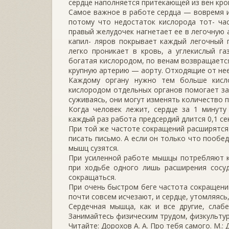
сердце наполняется притекающей из вен кро
Самое важное в работе сердца — вовремя и
потому что недостаток кислорода тот- ча
правый желудочек нагнетает ее в легочную 
капил- ляров покрывает каждый легочный п
легко проникает в кровь, а углекислый га
богатая кислородом, по венам возвращается
крупную артерию — аорту. Отходящие от нее 
Каждому органу нужно тем больше кисло
кислородом отдельных органов помогает за
суживаясь, они могут изменять количество 
Когда человек лежит, сердце за 1 минуту
каждый раз работа предсердий длится 0,1 се
При той же частоте сокращений расширятся 
писать письмо. А если он только что пообе
мышц сузятся.
При усиленной работе мышцы потребляют к
при ходьбе одного лишь расширения сосу
сокращаться.
При очень быстром беге частота сокращений
почти совсем исчезают, и сердце, утомляясь,
Сердечная мышца, как и все другие, слабе
Занимайтесь физическим трудом, физкультуро
Читайте: Дорохов А. А. Про тебя самого. М.: Де