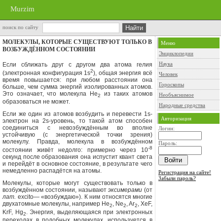
Murzim
поиск по сайту
МОЛЕКУЛЫ, КОТОРЫЕ СУЩЕСТВУЮТ ТОЛЬКО В
Меню
ВОЗБУЖДЁННОМ СОСТОЯНИИ
Энциклопедии
Наука
Если сближать друг с другом два атома гелия
2
(электронная конфигурация
1s
),
общая энергия всё
Человек
время повышается: при любом расстоянии она
Гороскопы
больше, чем сумма энергий изолированных атомов.
Это означает, что мо­лекула Не
из таких атомов
Необъяснимое
2
образоваться не может.
Народные средства
Если же один из атомов возбудить и перевести 1
s
-
Авторизация
электрон на
2s-ypo
вень, то такой атом способен
соединиться с невозбуждённым во вполне
Логин:
устойчивую (с энергетической точки зрения)
молекулу. Правда, молеку­ла в возбуждённом
Пароль:
-8
состоянии живёт недолго: примерно через 10
секунд после образования она испустит квант света
и перейдёт в основное со­стояние, в результате чего
немедленно распадётся на атомы.
Регистрация на сайте!
Забыли пароль?
Молекулы, которые могут существовать только в
возбуждённом состо­янии, называют
эксимерами
(от
лат.
excito
— «возбуждаю»). К ним отно­сятся многие
двухатомные молекулы, например Не
,
Ne
, Ar
, XeF,
2
2
2
KrF, Hg
.
Энергия, выделяющаяся при электронных
2
переходах в подобных мо­лекулах, используется в