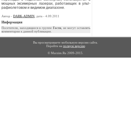
мощных эксимерных лазерах, работающих в ульт­
рафиолетовом и видимом диапазоне.
Автор -
DARK-ADMIN
, дата - 4.09.2011
Информация
Посетители, находящиеся в группе
Гости
, не могут оставлять
комментарии к данной публикации.
Вы просматриваете мобильную версию сайта.
Перейти на
полную версию
© Murzim.Ru 2009-2015.