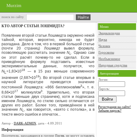
Murzim
поиск по сайту
КТО АВТОР СТАТЬИ ЛОШМИДТА?
Меню
Энциклопедии
Появление второй статьи Лошмидта окружено некой
тайной, ко­торая, вероятно, никогда не будет
Наука
разгадана. Дело в том, что в первой большой статье
Человек
(почти 20 страниц) Лошмидт вывел фор­мулу,
позволяющую рассчитать значение
N
.
Однако сам
Гороскопы
L
он этот расчёт почему-то не сделал. Если в
Необъяснимое
приведённую формулу под­ставить известные
Народные средства
экспериментальные данные, получится, что
18
N
=1,83
•
10
— в 15 раз меньше современного
L
Авторизация
19
значения (2,687•10
). Во второй статье впервые в
Логин:
научной литературе при­водится значение
3
постоянной Лошмидта: «866 биллионов/мм
», т. е.
Пароль:
17
3
8,66•10
молекул/см
. Удивительно, что вторая
статья (мень­ше двух страничек), хотя и подписана
именем Лошмидта, по сти­лю сильно отличается от
других его работ. Более того, приведён­ное в ней
Регистрация на сайте!
значение
N
, как говорится, «взято с потолка», а в
Забыли пароль?
L
тексте много ошибок и опечаток...
Автор -
DARK-ADMIN
, дата - 4.09.2011
Информация
Посетители, находящиеся в группе
Гости
, не могут оставлять