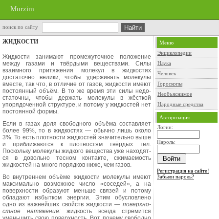
Murzim
поиск по сайту
ЖИДКОСТИ
Меню
Энциклопедии
Жидкости занимают промежуточное положение
между газами и твёрдыми веществами. Силы
Наука
взаимного притя­жения молекул в жидкостях
Человек
достаточ­но велики, чтобы удерживать молеку­лы
вместе, так что, в отличие от газов, жидкости имеют
Гороскопы
постоянный объём. В то же время эти силы недо­
Необъяснимое
статочны, чтобы держать молекулы в жёсткой
упорядоченной структуре, и потому у жидкостей нет
Народные средства
постоян­ной формы.
Авторизация
Если в газах доля свободного объ­ёма составляет
Логин:
более 99%
,
то в жид­костях — обычно лишь около
3%
.
То есть плотности жидкостей значи
тельно выше
Пароль:
и приближаются к плот­ностям твёрдых тел.
Поскольку моле­кулы жидкого вещества уже находят­
ся в довольно тесном контакте, сжимаемость
жидкостей на много порядков ниже, чем газов.
Регистрация на сайте!
Во внутреннем объёме жидкости молекулы имеют
Забыли пароль?
максимально воз­можное число «соседей», а на
поверх­ности образуют меньше связей и по­тому
обладают избытком энергии. Этим обусловлено
одно из важней­ших свойств жидкости —
поверхно­
стное натяжение:
жидкость всегда стремится
уменьшить свою поверх­ность. Вот почему свободно