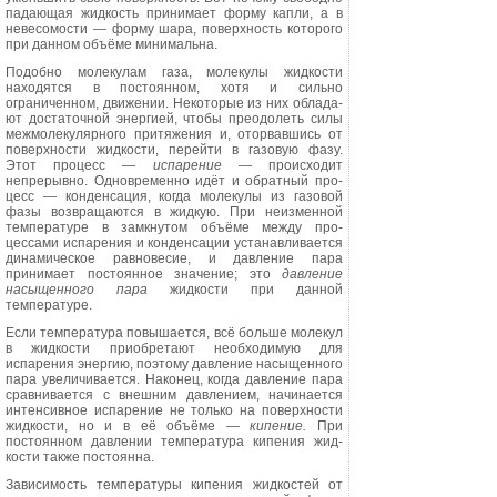
падаю­щая жидкость принимает форму кап­ли, а в
невесомости — форму шара, поверхность которого
при данном объёме минимальна.
Подобно молекулам газа, молеку­лы жидкости
находятся в постоян­ном, хотя и сильно
ограниченном, движении. Некоторые из них облада­
ют достаточной энергией, чтобы преодолеть силы
межмолекулярного притяжения и, оторвавшись от
по­верхности жидкости, перейти в газо­вую фазу.
Этот процесс —
испаре­ние
—
происходит
непрерывно. Одновременно идёт и обратный про­
цесс — конденсация, когда молекулы из газовой
фазы возвращаются в жидкую. При неизменной
температу­ре в замкнутом объёме между про­
цессами испарения и конденсации устанавливается
динамическое рав­новесие, и давление пара
принимает постоянное значение; это
давление
насыщенного пара
жидкости при данной
температуре.
Если температура повышается, всё больше молекул
в жидкости приобре­тают необходимую для
испарения энергию, поэтому давление насы­щенного
пара увеличивается. Нако­нец, когда давление пара
сравнивает­ся с внешним давлением, начинается
интенсивное испарение не только на поверхности
жидкости, но и в её объёме —
кипение.
При
постоянном давлении температура кипения жид­
кости также постоянна.
Зависимость температуры кипе­ния жидкостей от