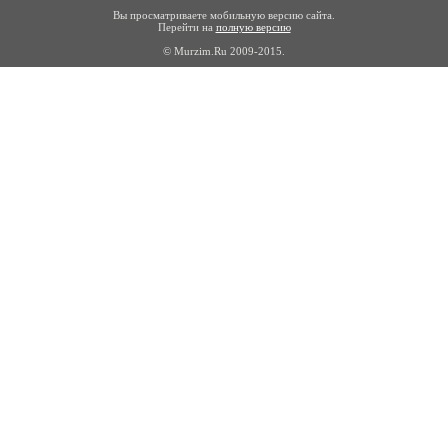
Вы просматриваете мобильную версию сайта.
Перейти на
полную версию
© Murzim.Ru 2009-2015.