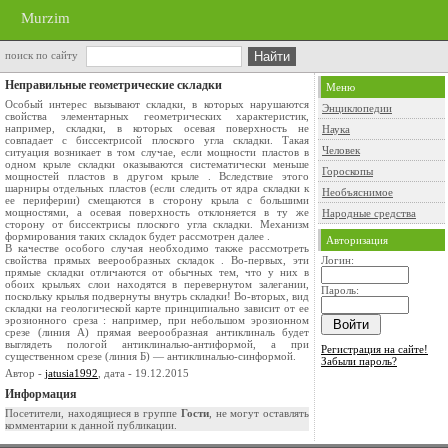
Murzim
поиск по сайту
Неправильные геометрические складки
Меню
Особый интерес вызывают складки, в которых нарушаются
Энциклопедии
свой­ства элементарных геометрических характеристик,
например, складки, в которых осевая поверхность не
Наука
совпадает с биссектрисой плоского угла складки. Такая
Человек
ситуация возникает в том случае, если мощности пластов в
одном крыле складки оказываются систематически меньше
Гороскопы
мощностей пластов в другом крыле . Вследствие этого
шарниры отдельных пластов (если следить от ядра складки к
Необъяснимое
ее периферии) смещаются в сто­рону крыла с большими
мощностями, а осевая поверхность отклоняется в ту же
Народные средства
сторону от биссектрисы плоского угла складки. Механизм
форми­рования таких складок будет рассмотрен далее .
Авторизация
В качестве особого случая необходимо также рассмотреть
свойства прямых веерообразных складок . Во-первых, эти
Логин:
прямые склад­ки отличаются от обычных тем, что у них в
обоих крыльях слои находятся в перевернутом залегании,
Пароль:
поскольку крылья подвернуты внутрь складки! Во-вторых, вид
складки на геологической карте принципиально зависит от ее
эрозионного среза : например, при небольшом эрозионном
срезе (линия А) прямая веерообразная антиклиналь будет
выглядеть по­логой антиклиналью-антиформой, а при
Регистрация на сайте!
существенном срезе (линия Б) — антиклиналью-синформой.
Забыли пароль?
Автор -
jatusia1992
, дата - 19.12.2015
Информация
Посетители, находящиеся в группе
Гости
, не могут оставлять
комментарии к данной публикации.