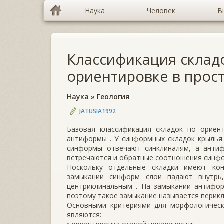
Наука
Человек
В
Классификация складо
ориентировке в прос
Наука
»
Геология
JATUSIA1992
Базовая классификация складок по ориент
антиформы . У синформных скла­док крылья 
синформы отвечают синклиналям, а анти
встречаются и обратные соотношения синф
Поскольку отдельные складки имеют кон
замыкании синформ слои падают внутрь,
центриклинальным . На замыкании антифор
поэтому такое замыкание называется перик
Основными критериями для морфологическ
являются: