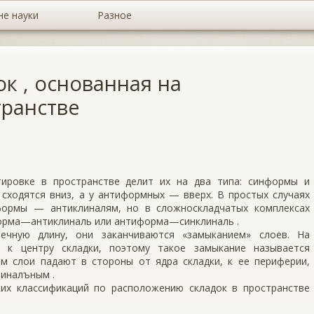
не науки
Разное
к , основанная на
транстве
ировке в пространстве де­лит их на два типа: синформы и
сходятся вниз, а у антиформных — вверх. В простых случа­ях
формы — антиклиналям, но в сложноскладчатых комплексах
орма—антиклиналь или антиформа—синклиналь .
ечную длину, они заканчи­ваются «замыканием» слоев. На
 к центру складки, поэтому такое замыкание называется
м слои падают в стороны от ядра складки, к ее периферии,
линалъным .
их классификаций по расположению складок в пространстве