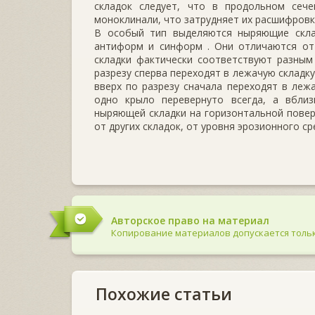
складок следу­ет, что в продольном сече
моноклинали, что затрудняет их расшифровку
В особый тип выделяются ныряющие склад
антиформ и синформ . Они от­личаются от
складки фактически соответствуют разным
разрезу сперва переходят в лежачую складку
вверх по разрезу сначала переходят в леж
одно крыло перевер­нуто всегда, а вбли
ныряющей складки на горизонтальной поверх
от других складок, от уровня эро­зионного ср
Авторское право на материал
Копирование материалов допускается тольк
Похожие статьи