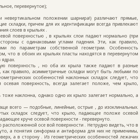
льное, перевернутое);
и невертикальном положении шарнира!) различают прямые,
щие складки, причем для их идентификации всегда привлекают
ния слоев в крыльях .
евой поверхностью , в крыльях слои падают нормально (при
 стороны с одинаковыми углами падения. Эти, как правило,
ми по параметрам соб­ственной геометрии. Особенность
ом, что в обоих их крыльях пласты находятся в перевернутом
 ядрах.
ую поверхность , но оба их крыла также падают в разные
и, как правило, асимметричные складки могут быть любыми по
ометри­ческих особенностей наклонных складок следует, что
осевая поверхность, всегда залегает положе, чем кры­ло,
 тоже наклонна, однако одно их крыло залегает нормально, а
чаще всего — подобные, ли­нейные, острые , до изоклинальных.
утых складок следует, что крыло, падающее положе осевой
падающее круче осевой поверхности - перевернуто.
 расположенной осе­ вой поверхности . Нетрудно видеть, что в
нуто, а понятия синформа и антиформа для них не применимы,
вверх, а в сторону . Из геометрических особенностей лежачих