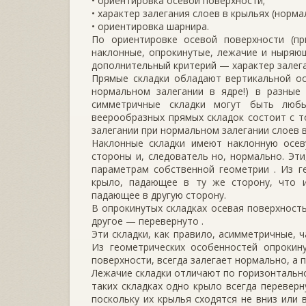
• ориентировка осевой поверхности;
• характер залегания слоев в крыльях (норма
• ориентировка шарнира.
По ориентировке осевой поверхности (пр
наклонные, опрокинутые, лежачие и ныря­ю
допол­нительный критерий — характер залега
Прямые складки обладают вертикальной ос
нормальном залега­нии в ядре!) в разные
симметричные складки могут быть любы
веерообразных прямых складок состо­ит с т
залега­нии при нормальном залегании слоев в
Наклонные складки имеют наклонную осев
стороны и, следователь­ но, нормально. Эт
параметрам собственной геометрии . Из ге
крыло, падающее в ту же сторону, что и 
падающее в другую сторону.
В опрокинутых складках осевая поверхность
другое — перевернуто .
Эти складки, как правило, асимметричные, 
Из геометрических особенностей опрокин
поверхности, всегда залегает нормально, а 
Лежачие складки отличают по горизонтально
таких складках одно крыло всегда перевер
поскольку их крылья сходятся не вниз или 