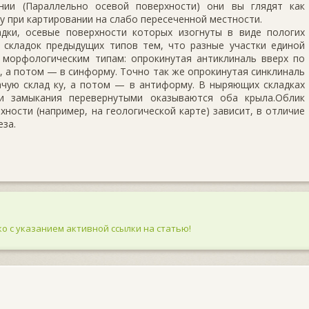
нии (Параллельно осевой поверхности) они вы­ глядят как
 при картирова­нии на слабо пересеченной местности.
ки, осевые поверхности ко­торых изогнуты в виде пологих
 складок предыдущих типов тем, что разные участки единой
 морфологическим типам: опрокинутая антиклиналь вверх по
, а потом — в синформу. Точно так же опрокинутая син­клиналь
ачую склад­ ку, а потом — в антиформу. В ныряющих складках
зи замыкания перевернутыми оказываются оба крыла.Облик
ности (например, на геологической карте) зависит, в отличие
еза.
о с указанием активной ссылки на статью!