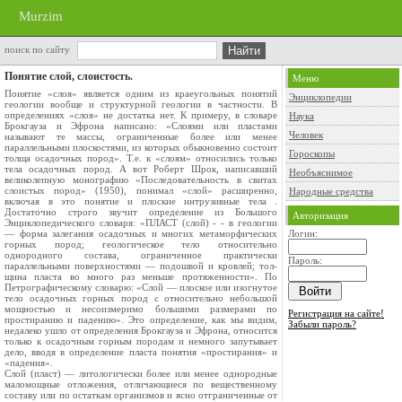
Murzim
поиск по сайту
Понятие слой, слоистость.
Меню
Понятие «слоя» является одним из краеугольных понятий
Энциклопедии
геологии вообще и структурной геологии в частности. В
определениях «слоя» не­ достатка нет. К примеру, в словаре
Наука
Брокгауза и Эфрона написано: «Сло­ями или пластами
Человек
называют те массы, ограниченные более или менее
параллельными плоскостями, из которых обыкновенно состоит
Гороскопы
тол­ща осадочных пород». Т.е. к «слоям» относились только
тела осадоч­ных пород. А вот Роберт Шрок, написавший
Необъяснимое
великолепную моногра­фию «Последовательность в свитах
слоистых пород» (1950), понимал «слой» расширенно,
Народные средства
включая в это понятие и плоские интрузивные те­ла .
Достаточно строго звучит определение из Большого
Авторизация
Энциклопедического словаря: «ПЛАСТ (слой) - - в геологии
— форма залегания осадочных и многих метаморфических
Логин:
горных пород; геоло­гическое тело относительно
однородного состава, ограниченное прак­тически
Пароль:
параллельными поверхностями — подошвой и кровлей; тол­
щина пласта во много раз меньше протяженности». По
Петрографиче­скому словарю: «Слой — плоское или изогнутое
тело осадочных горных пород с относительно небольшой
мощностью и несоизмеримо больши­ми размерами по
Регистрация на сайте!
простиранию и падению». Это определение, как мы видим,
Забыли пароль?
недалеко ушло от определения Брокгауза и Эфрона, относит­ся
только к осадочным горным породам и немного запутывает
дело, вводя в определение пласта понятия «простирания» и
«падения».
Слой (пласт) — литологически более или менее однородные
маломощные отложения, отличающиеся по вещественному
составу или по остаткам организмов и ясно отгра­ниченные от