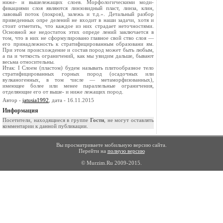
ниже- и вышележащих слоев. Морфологическими моди­
фикациями слоя являются линзовидный пласт, линза, клин,
лавовый поток (покров), залежь и т.д.». Детальный разбор
приведенных опре­ делений не входит в наши задачи, хотя и
стоит отметить, что каждое из них страдает неточностями.
Основной же недостаток этих опреде­ лений заключается в
том, что в них не сформулировано главное свой­ ство слоя —
его принадлежность к стратифицированным образовани­ ям.
При этом происхождение и состав пород может быть любым,
а па­ и четкость ограничений, как мы увидим дальше, бывают
весьма относительны.
Итак: I Слоем (пластом) будем называть плитообразное тело
стратифицированных горных пород (осадочных или
вулканогенных, в том числе — метаморфизованных),
имеющее более или менее параллельные ограничения,
отделяющие его от выше- и ниже­ лежащих пород.
Автор -
jatusia1992
, дата - 16.11.2015
Информация
Посетители, находящиеся в группе
Гости
, не могут оставлять
комментарии к данной публикации.
Вы просматриваете мобильную версию сайта.
Перейти на
полную версию
© Murzim.Ru 2009-2015.