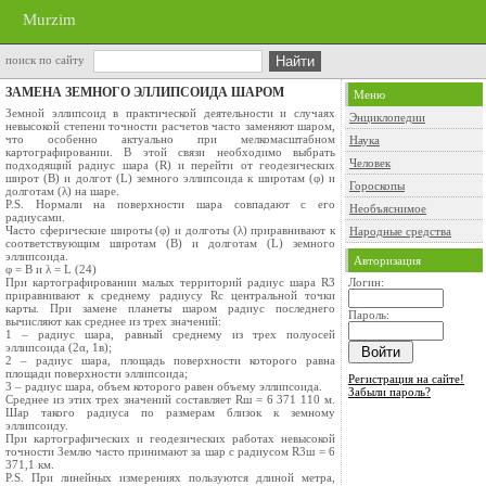
Murzim
поиск по сайту
ЗАМЕНА ЗЕМНОГО ЭЛЛИПСОИДА ШАРОМ
Меню
Земной эллипсоид в практической деятельности и случаях
Энциклопедии
невысокой степени точности расчетов часто заменяют шаром,
что особенно актуально при мелкомасштабном
Наука
картографировании. В этой связи необходимо выбрать
Человек
подходящий радиус шара (R) и перейти от геодезических
широт (В) и долгот (L) земного эллипсоида к широтам (φ) и
Гороскопы
долготам (λ) на шаре.
P.S. Нормали на поверхности шара совпадают с его
Необъяснимое
радиусами.
Часто сферические широты (φ) и долготы (λ) приравнивают к
Народные средства
соответствующим широтам (В) и долготам (L) земного
эллипсоида.
Авторизация
φ = В и λ = L (24)
При картографировании малых территорий радиус шара R3
Логин:
приравнивают к среднему радиусу Rс центральной точки
карты. При замене планеты шаром радиус последнего
Пароль:
вычисляют как среднее из трех значений:
1 – радиус шара, равный среднему из трех полуосей
эллипсоида (2α, 1в);
2 – радиус шара, площадь поверхности которого равна
площади поверхности эллипсоида;
Регистрация на сайте!
3 – радиус шара, объем которого равен объему эллипсоида.
Забыли пароль?
Среднее из этих трех значений составляет Rш = 6 371 110 м.
Шар такого радиуса по размерам близок к земному
эллипсоиду.
При картографических и геодезических работах невысокой
точности Землю часто принимают за шар с радиусом R3ш = 6
371,1 км.
P.S. При линейных измерениях пользуются длиной метра,