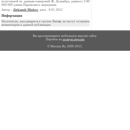
полученной по данным измерений Ж. Деламбра, равного 1/40
000 000 длины Парижского меридиана.
Автор -
Aleksandr Minkov
, дата - 8.01.2012
Информация
Посетители, находящиеся в группе
Гости
, не могут оставлять
комментарии к данной публикации.
Вы просматриваете мобильную версию сайта.
Перейти на
полную версию
© Murzim.Ru 2009-2015.