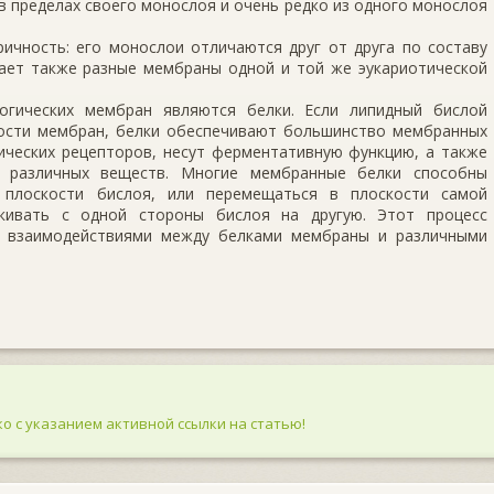
 пределах своего монослоя и очень редко из одного монослоя
ичность: его монослои отличаются друг от друга по составу
чает также разные мембраны одной и той же эукариотической
гических мембран являются белки. Если липидный бислой
ости мембран, белки обеспечивают большинство мембранных
ических рецепторов, несут ферментативную функцию, а также
у различных веществ. Многие мембранные белки способны
й плоскости бислоя, или перемещаться в плоскости самой
кивать с одной стороны бислоя на другую. Этот процесс
а взаимодействиями между белками мембраны и различными
о с указанием активной ссылки на статью!