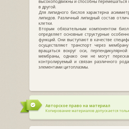
высокоподвижны и способны перемешаться в
в другой.
Для липидного бислоя характерна асимметр
липидов. Различный липидный состав отли
клетки.
Вторым обязательным компонентом биоло
определяет основные структурные особенн
функций. Они выступают в качестве специф
осуществляют транспорт через мембран
вращаться вокруг оси, перпендикуляр­но
мембраны, однако они не могут переска
контролируемый и связан различного род
элементами цитоплазмы.
Авторское право на материал
Копирование материалов допускается тольк