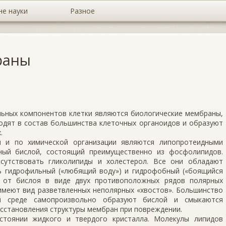
не науки
Разное
раны
льных компонентов клетки являются биологические мембраны,
одят в состав большинства клеточных органоидов и образуют
.
 и по химической организации являются липопротеидными
дный бислой, состоящий преимущественно из фосфолипидов.
сутствовать гликолипиды и холестерол. Все они обладают
ть гидрофильный («любящий воду») и гидрофобный («боящийся
 от бислоя в виде двух противоположных рядов полярных
и имеют вид разветвленных неполярных «хвостов». Большинство
й среде самопроизвольно образуют бислой и смыкаются
осстановления структуры мембран при повреждении.
стоянии жидкого и твердого кристалла. Молекулы липидов