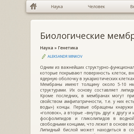
Наука
Человек
В
Биологические мемб
Наука
»
Генетика
ALEKSANDR MINKOV
Одним из важнейших структурно-функциона
которые покрывают поверхность клеток, вх
ядерную оболочку в эукариотических клетках
Мембраны имеют толщину около 5-10 нм
структурами. Их основу составляет липи
Кроме последних, в мембранах могут при
свойством амфипатричности, т.е. у них ес
воды») концы. Первые обращены кнаружи
«головок», а вторые –внутрь друг к другу 
фосфолипидов и гликолипидов в водно
свободными концами, что лежит в основе в
Липидный бислой может находиться в со