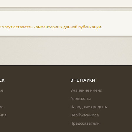
не могут оставлять комментарии к данной публикации.
ЕК
ВНЕ НАУКИ
ье
Значение имени
Гороскопы
ие
Народные средства
ния
Необъяснимое
Предсказатели
...