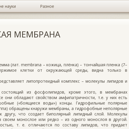
не науки
Разное
АЯ МЕМБРАНА
ма (лат. membrana – кожица, плёнка) – тончайшая пленка (7–
держимое клетки от окружающей среды, видна только в
редставляет липопротеидный комплекс – молекулы липидов и
, состоящий из фосфолипидов, кроме этого, в мембранах
се они обладают свойством амфипатричности, т.е. у них есть
фобные («боящиеся воды») концы. Гидрофильные полярные
уппа) обращены кнаружи мембраны, а гидрофобные неполярные
 к другу, что создает биполярный липидный слой. Молекулы
 своем монослое или редко – из одного монослоя в другой.
стью, т. е. отличаются по составу липидов, что придает