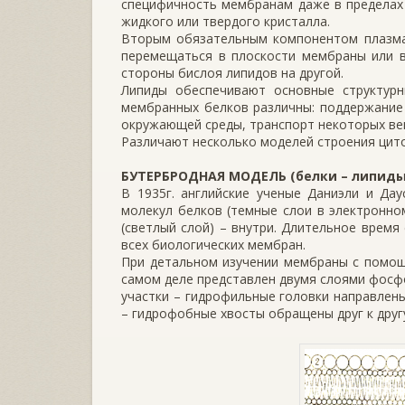
специфичность мембранам даже в пределах 
жидкого или твердого кристалла.
Вторым обязательным компонентом плазма
перемещаться в плоскости мембраны или в
стороны бислоя липидов на другой.
Липиды обеспечивают основные структурн
мембранных белков различны: поддержание 
окружающей среды, транспорт некоторых вещ
Различают несколько моделей строения цит
БУТЕРБРОДНАЯ МОДЕЛЬ (белки – липиды 
В 1935г. английские ученые Даниэли и Да
молекул белков (темные слои в электронно
(светлый слой) – внутри. Длительное врем
всех биологических мембран.
При детальном изучении мембраны с помощ
самом деле представлен двумя слоями фосф
участки – гидрофильные головки направлены
– гидрофобные хвосты обращены друг к друг