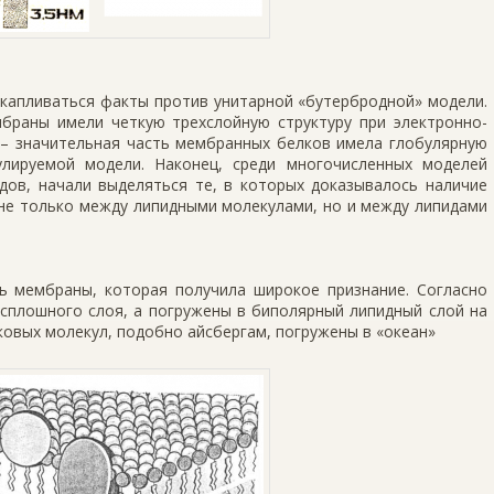
акапливаться факты против унитарной «бутербродной» модели.
мбраны имели четкую трехслойную структуру при электронно-
 – значительная часть мембранных белков имела глобулярную
улируемой модели. Наконец, среди многочисленных моделей
дов, начали выделяться те, в которых доказывалось наличие
не только между липидными молекулами, но и между липидами
ль мембраны, которая получила широкое признание. Согласно
сплошного слоя, а погружены в биполярный липидный слой на
ковых молекул, подобно айсбергам, погружены в «океан»