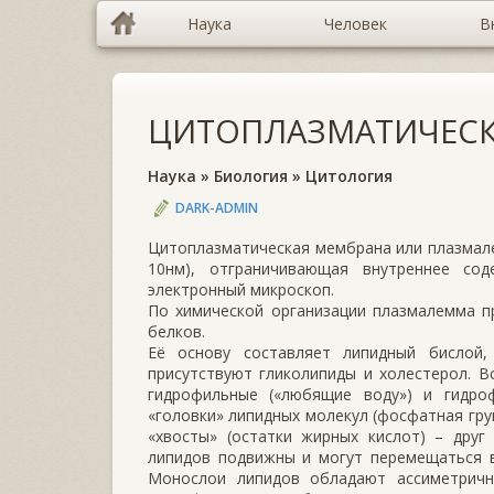
Наука
Человек
В
ЦИТОПЛАЗМАТИЧЕСК
Наука
»
Биология
»
Цитология
DARK-ADMIN
Цитоплазматическая мембрана или плазмалем
10нм), отграничивающая внутреннее со
электронный микроскоп.
По химической организации плазмалемма п
белков.
Её основу составляет липидный бислой
присутствуют гликолипиды и холестерол. В
гидрофильные («любящие воду») и гидро
«головки» липидных молекул (фосфатная гр
«хвосты» (остатки жирных кислот) – друг
липидов подвижны и могут перемещаться в
Монослои липидов обладают ассиметрично