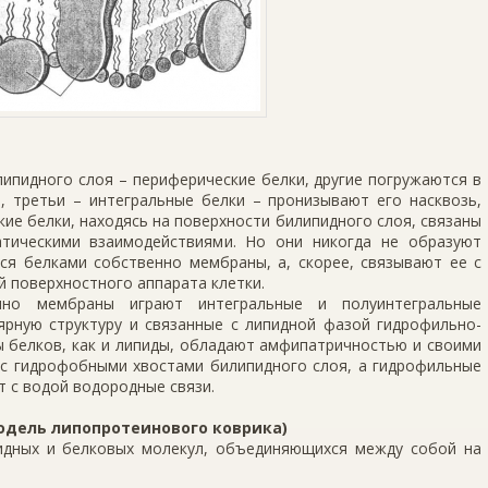
липидного слоя – периферические белки, другие погружаются в
, третьи – интегральные белки – пронизывают его насквозь,
е белки, находясь на поверхности билипидного слоя, связаны
атическими взаимодействиями. Но они никогда не образуют
тся белками собственно мембраны, а, скорее, связывают ее с
 поверхностного аппарата клетки.
нно мембраны играют интегральные и полуинтегральные
ярную структуру и связанные с липидной фазой гидрофильно-
 белков, как и липиды, обладают амфипатричностью и своими
с гидрофобными хвостами билипидного слоя, а гидрофильные
т с водой водородные связи.
дель липопротеинового коврика)
дных и белковых молекул, объединяющихся между собой на