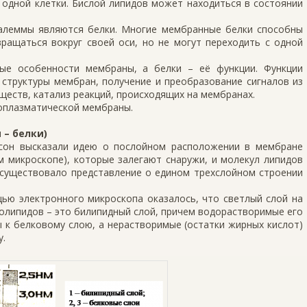
одной клетки. Бислой липидов может находиться в состоянии
леммы являются белки. Многие мембранные белки способны
ращаться вокруг своей оси, но не могут переходить с одной
ые особенности мембраны, а белки – её функции. Функции
структуры мембран, получение и преобразование сигналов из
еств, катализ реакций, происходящих на мембранах.
оплазматической мембраны.
– белки)
усон высказали идею о послойном расположении в мембране
м микроскопе), которые залегают снаружи, и молекул липидов
я существовало представление о едином трехслойном строении
ью электронного микроскопа оказалось, что светлый слой на
олипидов – это билипидный слой, причем водорастворимые его
 к белковому слою, а нерастворимые (остатки жирных кислот)
у.