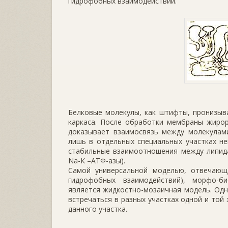
гидрофобных взаимодействий.
Белковые молекулы, как штифты, пронизыв
каркаса. После обработки мембраны жирор
доказывает взаимосвязь между молекулами
лишь в отдельных специальных участках не
стабильные взаимоотношения между липида
Na-К –АТФ-азы).
Самой универсальной моделью, отвечающ
гидрофобных взаимодействий), морфо-би
является жидкостно-мозаичная модель. Одн
встречаться в разных участках одной и то
данного участка.