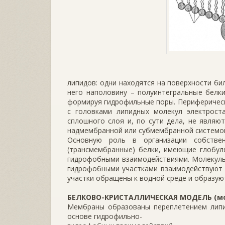
липидов: одни находятся на поверхности би
него наполовину – полуинтегральные белки
формируя гидрофильные поры. Периферически
с головками липидных молекул электрост
сплошного слоя и, по сути дела, не являю
надмембранной или субмембранной системой
Основную роль в организации собстве
(трансмембранные) белки, имеющие глобул
гидрофобными взаимодействиями. Молекулы
гидрофобными участками взаимодействуют 
участки обращены к водной среде и образую
БЕЛКОВО-КРИСТАЛЛИЧЕСКАЯ МОДЕЛЬ (мо
Мембраны образованы переплетением липи
основе гидрофильно-