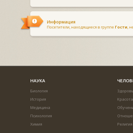
Информация
Посетители, находящиеся в группе
Гости
, 
НАУКА
ЧЕЛОВ
Биология
Здоров
История
Красота
Медицина
Обучен
Психология
Отноше
Химия
Религия
...
...