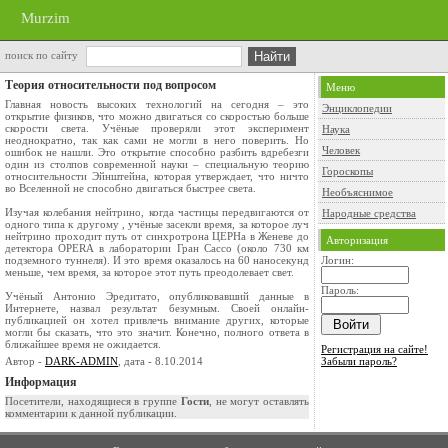
Murzim
поиск по сайту
Теория относительности под вопросом
Меню
Главная новость высоких технологий на сегодня – это
Энциклопедии
открытие физиков, что можно двигаться со скоростью больше
скорости света. Учёные проверяли этот эксперимент
Наука
неоднократно, так как сами не могли в него поверить. Но
Человек
ошибок не нашли. Это открытие способно разбить вдребезги
один из столпов современной науки – специальную теорию
Гороскопы
относительности Эйнштейна, которая утверждает, что ничто
во Вселенной не способно двигаться быстрее света.
Необъяснимое
Изучая колебания нейтрино, когда частицы передвигаются от
Народные средства
одного типа к другому , учёные засекли время, за которое луч
нейтрино проходит путь от синхротрона ЦЕРНа в Женеве до
Авторизация
детектора OPERA в лаборатории Гран Сассо (около 730 км
подземного туннеля). И это время оказалось на 60 наносекунд
Логин:
меньше, чем время, за которое этот путь преодолевает свет.
Пароль:
Учёный Антонио Эредитато, опубликовавший данные в
Интернете, назвал результат безумным. Своей онлайн-
публикацией он хотел привлечь внимание других, которые
могли бы сказать, что это значит. Конечно, полного ответа в
ближайшее время не ожидается.
Регистрация на сайте!
Автор -
DARK-ADMIN
, дата - 8.10.2014
Забыли пароль?
Информация
Посетители, находящиеся в группе
Гости
, не могут оставлять
комментарии к данной публикации.