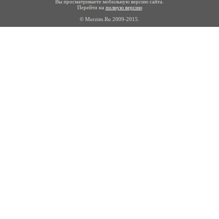
Вы просматриваете мобильную версию сайта.
Перейти на
полную версию
© Murzim.Ru 2009-2015.