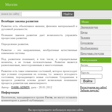
Murzim
поиск по сайту
Всеобщие законы развития
Меню
Развитие есть объективное явление, феномен материальной и
Энциклопедии
духовной реальности.
Наука
Познание законов развития дает возможность управлять
Человек
процессами развития.
Гороскопы
Определение развития.
Необъяснимое
Развитие – это направленные, необратимые качественные
изменения системы.
Народные средства
Под развитием понимают, в том числе, и отрицательные
Авторизация
моменты, а не только положительные. Развитие является
разноплановым, многоуровневым и многоэтапным.
Логин:
Развитие есть такое изменение состояний, которое происходит
Пароль:
при условии сохранения их основы, т.е. некоего исходного
состояния, порождающего новые состояния. Сохранение в
процессе развития основы делает возможным понимание
процесса развития как закономерного.
Автор -
DARK-ADMIN
, дата - 28.01.2012
Регистрация на сайте!
Забыли пароль?
Информация
Посетители, находящиеся в группе
Гости
, не могут оставлять
комментарии к данной публикации.
Вы просматриваете мобильную версию сайта.