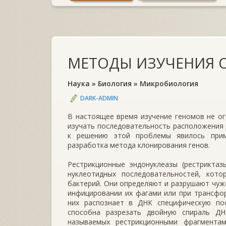
МЕТОДЫ ИЗУЧЕНИЯ 
Наука
»
Биология
»
Микробиология
DARK-ADMIN
В настоящее время изучение геномов не о
изучать последовательность расположения 
к решению этой проблемы явилось прим
разработка метода клонирования генов.
Рестрикционные эндонуклеазы (рестрикта
нуклеотидных последовательностей, кот
бактерий. Они определяют и разрушают чуж
инфицировании их фагами или при трансфо
них распознает в ДНК специфическую пос
способна разрезать двойную спираль Д
называемых рестрикционными фрагментам