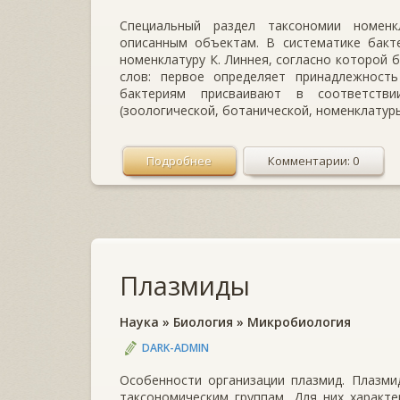
Специальный раздел таксономии номенк
описанным объектам. В систематике бакт
номенклатуру К. Линнея, согласно которой 
слов: первое определяет принадлежность
бактериям присваивают в соответств
(зоологической, ботанической, номенклатуры
Подробнее
Комментарии: 0
Плазмиды
Наука
»
Биология
»
Микробиология
DARK-ADMIN
Особенности организации плазмид. Плазми
таксономическим группам. Для них характ