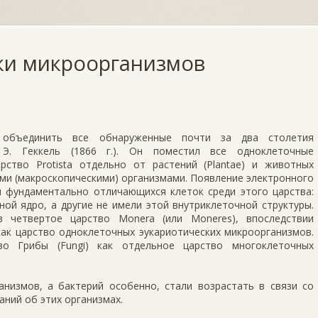
ки микроорганизмов
 объединить все обнаруженные почти за два столетия
Э. Геккель (1866 г.). Он поместил все одноклеточные
рство Protista отдельно от растений (Plantae) и животных
ыми (макроскопическими) организмами. Появление электронного
пы фундаментально отличающихся клеток среди этого царства:
ой ядро, а другие не имели этой внутриклеточной структуры.
 четвертое царство Monera (или Moneres), впоследствии
ь как царство одноклеточных эукариотических микроорганизмов.
о Грибы (Fungi) как отдельное царство многоклеточных
анизмов, а бактерий особенно, стали возрастать в связи со
ний об этих организмах.