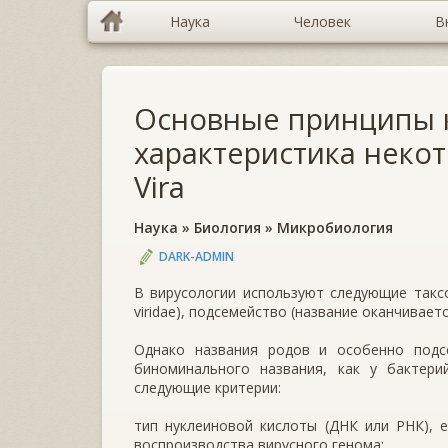
Наука
Человек
В
Основные принципы к
характеристика неко
Vira
Наука
»
Биология
»
Микробиология
DARK-ADMIN
В вирусологии используют следующие таксо
viridae), подсемейство (название оканчивается
Однако названия родов и особенно подс
биноминального названия, как у бактери
следующие критерии:
тип нуклеиновой кислоты (ДНК или РНК), е
воспроизводства вирусного генома;