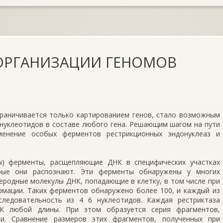
ОРГАНИЗАЦИИ ГЕНОМОВ
граничивается только картированием генов, стало возможным
нуклеотидов в составе любого гена. Решающим шагом на пути
енение особых ферментов рестрикционных эндонуклеаз и
зы) ферменты, расщепляющие ДНК в специфических участках
орые они распознают. Эти ферменты обнаружены у многих
еродные молекулы ДНК, попадающие в клетку, в том числе при
рмации. Таких ферментов обнаружено более 100, и каждый из
ледовательность из 4 6 нуклеотидов. Каждая рестриктаза
НК любой длины. При этом образуется серия фрагментов,
и. Сравнение размеров этих фрагментов, полученных при