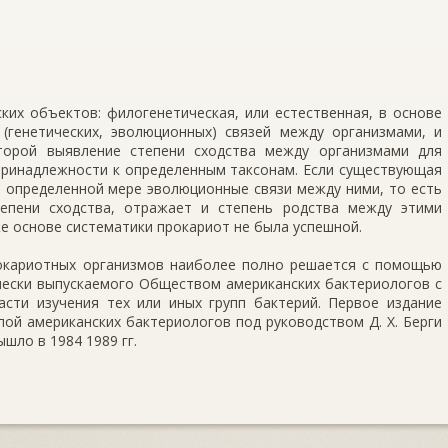
ких объектов: филогенетическая, или естественная, в основе
(генетических, эволюционных) связей между организмами, и
оторой выявление степени сходства между организмами для
принадлежности к определенным таксонам. Если существующая
 определенной мере эволюционные связи между ними, то есть
тепени сходства, отражает и степень родства между этими
же основе систематики прокариот не была успешной.
окариотных организмов наиболее полно решается с помощью
чески выпускаемого Обществом американских бактериологов с
асти изучения тех или иных групп бактерий. Первое издание
пой американских бактериологов под руководством Д. X. Берги
вышло в 1984 1989 гг.