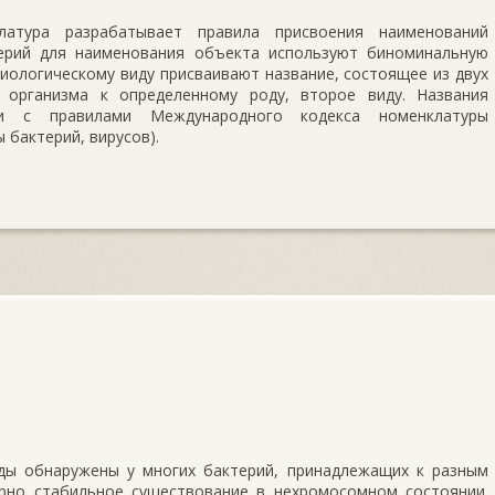
латура разрабатывает правила присвоения наименований
ерий для наименования объекта используют биноминальную
биологическому виду присваивают название, состоящее из двух
 организма к определенному роду, второе виду. Названия
ии с правилами Международного кодекса номенклатуры
 бактерий, вирусов).
ды обнаружены у многих бактерий, принадлежащих к разным
ерно стабильное существование в нехромосомном состоянии.