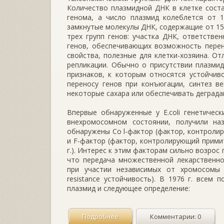
Количество плазмидной ДНК в клетке сост
генома, а число плазмид колеблется от 
замкнутые молекулы ДНК, содержащие от 150
трех групп генов: участка ДНК, ответстве
генов, обеспечивающих возможность перен
свойства, полезные для клетки-хозяина. О
репликации. Обычно о присутствии плазми
признаков, к которым относятся устойчив
переносу генов при конъюгации, синтез в
некоторые сахара или обеспечивать деграда
Впервые обнаруженные у E.coli генетичес
внехромосомном состоянии, получили на
обнаружены Со l-фактор (фактор, контролирую
и F-фактор (фактор, контролирующий примит
г.). Интерес к этим факторам сильно возрос 
что передача множественной лекарственно
при участии независимых от хромосомы г
resistance устойчивость). В 1976 г. всем
плазмид и следующее определение:
Подробнее
Комментарии: 0