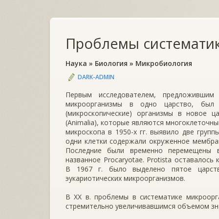
Проблемы системати
Наука
»
Биология
»
Микробиология
DARK-ADMIN
Первым исследователем, предложившим
микроорганизмы в одно царство, был 
(микроскопические) организмы в новое ца
(Animalia), которые являются многоклеточн
микроскопа в 1950-х гг. выявило две груп
одни клетки содержали окруженное мембран
Последние были временно перемещены в
названное Procaryotae. Protista оставалос
В 1967 г. было выделено пятое царств
эукариотических микроорганизмов.
В XX в. проблемы в систематике микроорг
стремительно увеличивавшимся объемом зна