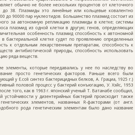
авляет обычно не более нескольких процентов от клеточного
1 до 38. Плазмиды это линейные или кольцевые ковалентно
0 до 90000 пар нуклеотидов. Большинство плазмид состоит из
нного за автономную репликацию плазмиды в клетке; системы
оса плазмид из одной клетки в другую; генов, определяющих
тличительная особенность плазмид способность к автономной
д в бактериальной клетке судят по проявлению определенных
ость к отдельным лекарственным препаратам, способность к
еществ антибиотической природы, способность использовать
цию ряда веществ.
кие элементы, которые передавались у нее по наследству во
звание просто генетических факторов. Раньше всего были
щий у E.coli синтез бактерицидных белков, А. Грациа, 1925 г.)
ивный половой процесс у бактерий конъюгацию, У. Хэйс, 1953
после того, как в 1963 г. японский ученый Т. Ватанабе сообщил,
й устойчивости у дизентерийных бактерий происходит также
енетических элементов, названных R-факторами (от англ.
 подобного рода генетическим элементам было дано название