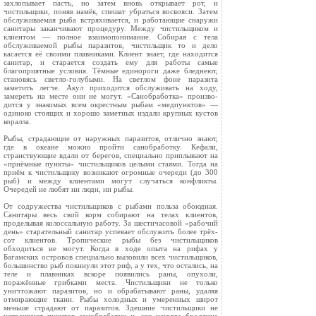
захлопывает пасть, но затем вновь открывает рот, и
чистильщики, поняв намёк, спешат убраться восвояси. Затем
обслуживаемая рыба встряхивается, и работающие снаружи
са­нитары заканчивают процедуру. Между чис­тильщиком и
клиентом — полное взаимопони­мание. Собирая с тела
обслуживаемой рыбы па­разитов, чистильщик то и дело
касается её свои­ми плавниками. Клиент знает, где находится
санитар, и старается создать ему для работы самые
благоприятные условия. Тёмные единороги даже бледнеют,
становясь светло-голубыми. На светлом фоне паразита
заметить легче. Акул приходится обслуживать на ходу,
замереть на месте они не могут. «Санобработка» произво­
дится у знакомых всем окрестным рыбам «мед­пунктов» —
одиноко стоящих и хорошо замет­ных издали крупных кустов
коралла.
Рыбы, страдающие от наружных паразитов, отлично знают,
где в океане можно пройти сан­обработку. Кефали,
странствующие вдали от бе­регов, специально приплывают на
«приёмные пункты» чистильщиков целыми стаями. Тогда на
приём к чистильщику возникают огромные очереди (до 300
рыб) и между клиентами могут случаться конфликты.
Очередей не любят ни люди, ни рыбы.
От содружества чистильщиков с рыбами поль­за обоюдная.
Санитары весь свой корм собирают на телах клиентов,
проделывая колоссальную работу. За шестичасовой «рабочий
день» стара­тельный санитар успевает обслужить более трёх­
сот клиентов. Тропические рыбы без чистильщи­ков
обходиться не могут. Когда в ходе опыта на рифах у
Багамских островов специально вы­ловили всех чистильщиков,
большинство рыб покинули этот риф, а у тех, что остались, на
теле и плавниках вскоре появились раны, опухоли,
поражённые грибками места. Чистильщики не только
уничтожают паразитов, но и обрабатыва­ют раны, удаляя
отмирающие ткани. Рыбы хо­лодных и умеренных широт
меньше страдают от паразитов. Здешние чистильщики не