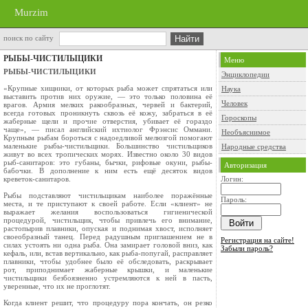
Murzim
поиск по сайту
РЫБЫ-ЧИСТИЛЫЦИКИ
Меню
РЫБЫ-ЧИСТИЛЫЦИКИ
Энциклопедии
«Крупные хищники, от которых рыба может спрятаться или
Наука
выставить против них оружие, — это только половина её
Человек
врагов. Армия мелких ракообразных, червей и бактерий,
всегда готовых проникнуть сквозь её кожу, забраться в её
Гороскопы
жаберные щели и прочие отверстия, убивает её гораздо
чаще», — писал английский ихтиолог Фрэнсис Оммани.
Необъяснимое
Крупным рыбам бороться с надоедливой мелюзгой помогают
маленькие ры­бы-чистильщики. Большинство чистильщиков
Народные средства
живут во всех тропических морях. Известно око­ло 30 видов
рыб-санитаров: это губаны, бычки, рифовые окуни, рыбы-
Авторизация
бабочки. В дополнение к ним есть ещё десяток видов
креветок-санитаров.
Логин:
Рыбы подставляют чистильщикам наиболее поражённые
Пароль:
места, и те приступают к своей работе. Если «клиент» не
выражает желания воспользоваться гигиенической
процедурой, чис­тильщик, чтобы привлечь его внимание,
расто­пырив плавники, опуская и поднимая хвост, исполняет
своеобразный танец. Перед радуш­ным приглашением не в
Регистрация на сайте!
силах устоять ни одна рыба. Она замирает головой вниз, как
Забыли пароль?
кефаль, или, встав вертикально, как рыба-попугай, рас­правляет
плавники, чтобы удобнее было её обсле­довать, раскрывает
рот, приподнимает жаберные крышки, и маленькие
чистильщики безбоязнен­но устремляются к ней в пасть,
уверенные, что их не проглотят.
Когда клиент решит, что процедуру пора кон­чать, он резко