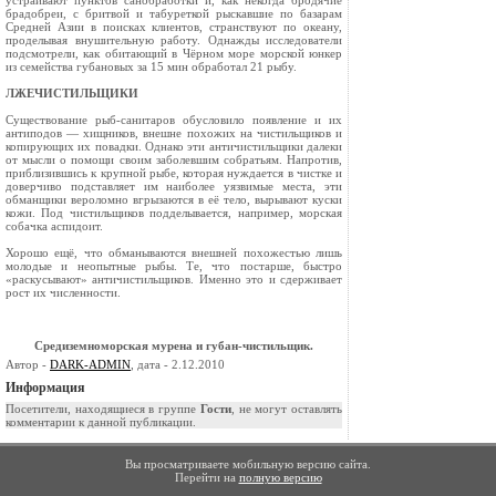
устраива­ют пунктов санобработки и, как некогда бро­дячие
брадобреи, с бритвой и табуреткой рыс­кавшие по базарам
Средней Азии в поисках клиентов, странствуют по океану,
проделывая внушительную работу. Однажды исследователи
подсмотрели, как обитающий в Чёрном море морской юнкер
из семейства губановых за 15 мин обработал 21 рыбу.
ЛЖЕЧИСТИЛЬЩИКИ
Существование рыб-санитаров обусловило появление и их
антиподов — хищников, внешне похожих на чистильщиков и
копирующих их повадки. Однако эти античистильщики далеки
от мысли о помощи своим забо­левшим собратьям. Напротив,
приблизившись к крупной рыбе, которая нуждается в чистке и
доверчиво подставля­ет им наиболее уязвимые места, эти
обманщики вероломно вгрызаются в её тело, вырывают куски
кожи. Под чистильщиков подделывается, например, морская
собачка аспидоит.
Хорошо ещё, что обманываются внешней похожестью лишь
молодые и неопытные рыбы. Те, что постарше, быст­ро
«раскусывают» античистильщиков. Именно это и сдерживает
рост их численности.
Средиземноморская мурена и губан-чистильщик.
Автор -
DARK-ADMIN
, дата - 2.12.2010
Информация
Посетители, находящиеся в группе
Гости
, не могут оставлять
комментарии к данной публикации.
Вы просматриваете мобильную версию сайта.
Перейти на
полную версию