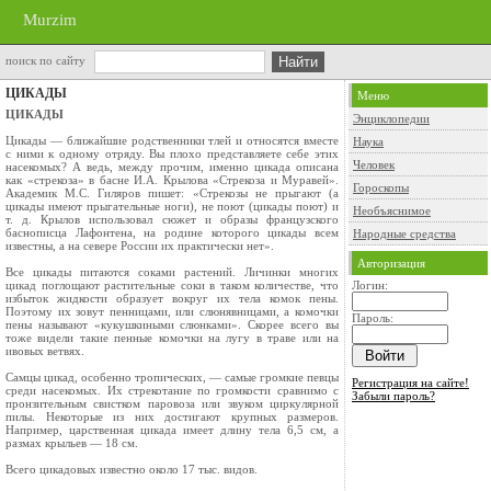
Murzim
поиск по сайту
ЦИКАДЫ
Меню
ЦИКАДЫ
Энциклопедии
Цикады — ближайшие родственники тлей и относятся вместе
Наука
с ними к одному отряду. Вы плохо представляете себе этих
Человек
насекомых? А ведь, между прочим, именно цикада описана
как «стрекоза» в басне И.А. Крылова «Стрекоза и Муравей».
Гороскопы
Академик М.С. Гиляров пишет: «Стрекозы не прыгают (а
цикады имеют прыгательные ноги), не поют (цикады поют) и
Необъяснимое
т. д. Крылов использовал сюжет и образы француз­ского
баснописца Лафонтена, на родине которого цикады всем
Народные средства
известны, а на севере России их практически нет».
Авторизация
Все цикады питаются соками растений. Ли­чинки многих
цикад поглощают растительные соки в таком количестве, что
Логин:
избыток жидкости образует вокруг их тела комок пены.
Поэтому их зовут пенницами, или слюнявницами, а комоч­ки
Пароль:
пены называют «кукушкиными слюнками». Скорее всего вы
тоже видели такие пенные ко­мочки на лугу в траве или на
ивовых ветвях.
Самцы цикад, особенно тропических, — са­мые громкие певцы
Регистрация на сайте!
среди насекомых. Их стре­котание по громкости сравнимо с
Забыли пароль?
пронзитель­ным свистком паровоза или звуком циркуляр­ной
пилы. Некоторые из них достигают крупных размеров.
Например, царственная цикада имеет длину тела 6,5 см, а
размах крыльев — 18 см.
Всего цикадовых известно около 17 тыс. ви­дов.