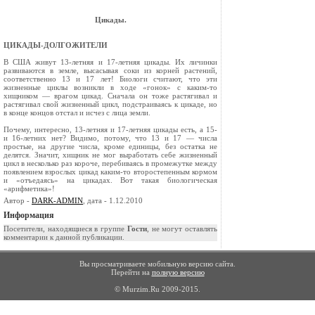
Цикады.
ЦИКАДЫ-ДОЛГОЖИТЕЛИ
В США живут 13-летняя и 17-летняя цикады. Их личинки
развиваются в земле, высасывая соки из корней рас­тений,
соответственно 13 и 17 лет! Биологи считают, что эти
жизненные циклы возникли в ходе «гонок» с каким-то
хищником — врагом цикад. Сначала он тоже растягивал и
растягивал свой жизненный цикл, подстраиваясь к цикаде, но
в конце концов отстал и исчез с лица земли.
Почему, интересно, 13-летняя и 17-летняя цикады есть, а 15-
и 16-летних нет? Видимо, потому, что 13 и 17 — числа
простые, на другие числа, кроме единицы, без остатка не
делятся. Значит, хищник не мог выработать се­бе жизненный
цикл в несколько раз короче, перебиваясь в про­межутке между
появлением взрослых цикад каким-то второстепенным кормом
и «отъедаясь» на цикадах. Вот та­кая биологическая
«арифметика»!
Автор -
DARK-ADMIN
, дата - 1.12.2010
Информация
Посетители, находящиеся в группе
Гости
, не могут оставлять
комментарии к данной публикации.
Вы просматриваете мобильную версию сайта.
Перейти на
полную версию
© Murzim.Ru 2009-2015.