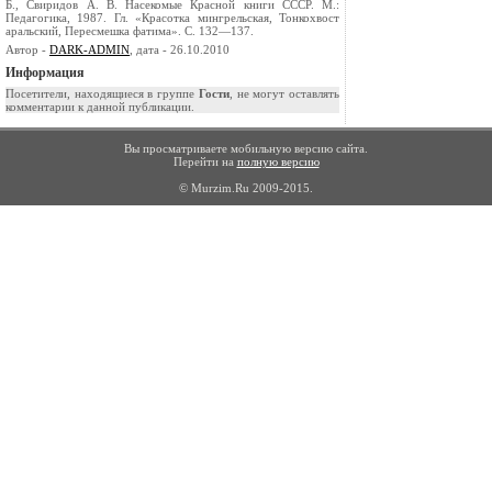
Б., Свиридов А. В. Насекомые Красной книги СССР. М.:
Педагогика, 1987. Гл. «Красотка мингрельская, Тонкохвост
аральский, Пересмешка фатима». С. 132—137.
Автор -
DARK-ADMIN
, дата - 26.10.2010
Информация
Посетители, находящиеся в группе
Гости
, не могут оставлять
комментарии к данной публикации.
Вы просматриваете мобильную версию сайта.
Перейти на
полную версию
© Murzim.Ru 2009-2015.