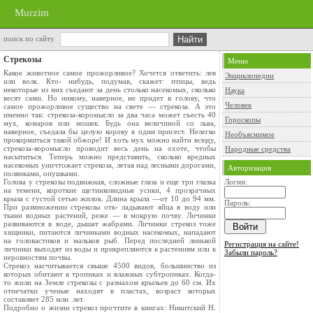
Murzim
поиск по сайту
Стрекозы
Меню
Какое животное самое прожорливое? Хочется ответить: лев
Энциклопедии
или волк. Кто- нибудь, подумав, скажет: птицы, ведь
некоторые из них съедают за день столько насекомых, сколько
Наука
весят сами. Но никому, наверное, не придет в голову, что
Человек
самое прожорливое существо на свете — стрекоза. А это
именно так: стрекоза-коромысло за два часа может съесть 40
Гороскопы
мух, комаров или мошек. Будь она величиной со льва,
наверное, съедала бы целую корову в один присест. Нелегко
Необъяснимое
прокормиться такой обжоре! И хоть мух можно найти всюду,
стрекоза-коромысло проводит весь день на охоте, чтобы
Народные средства
насытиться. Теперь можно представить, сколько вредных
насекомых уничтожает стрекоза, летая над лесными дорогами,
Авторизация
полянками, опушками.
Голова у стрекозы подвижная, сложные глаза и еще три глазка
Логин:
на темени, короткие щетинковидные усики, 4 прозрачных
крыла с густой сетью жилок. Длина крыла —от 10 до 94 мм.
Пароль:
При размножении стрекозы отк- ладывают яйца в воду или
ткани водных растений, реже — в мокрую почву. Личинки
развиваются в воде, дышат жабрами. Личинки стрекоз тоже
хищники, питаются личинками водных насекомых, нападают
на головастиков и мальков рыб. Перед последней линькой
Регистрация на сайте!
личинки выходят из воды и прикрепляются к растениям или к
Забыли пароль?
неровностям почвы.
Стрекоз насчитывается свыше 4500 видов, большинство из
которых обитают в тропиках и влажных субтропиках. Когда-
то жили на Земле стрекозы с размахом крыльев до 60 см. Их
отпечатки ученые находят в пластах, возраст которых
составляет 285 млн. лет.
Подробно о жизни стрекоз прочтите в книгах: Никитский Н.