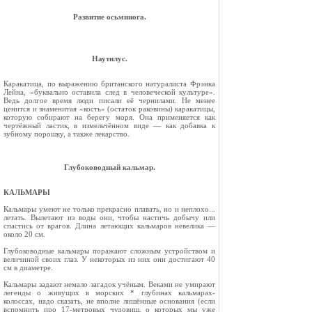
Развитие осьминога.
Наутилус.
Каракатица, по выражению британского на­туралиста Фрэнка
Лейна, «буквально оставила след в человеческой культуре».
Ведь долгое вре­мя люди писали её чернилами. Не менее
ценится и знаменитая «кость» (остаток раковины) кара­катицы,
которую собирают на берегу моря. Она применяется как
чертёжный ластик, в измель­чённом виде — как добавка к
зубному порошку, а также лекарство.
Глубоководный кальмар.
КАЛЬМАРЫ
Кальмары умеют не только прекрас­но плавать, но и не­плохо...
летать. Вылетают из воды они, чтобы настичь добычу или
спастись от врагов. Длина ле­тающих кальмаров не­велика —
около 20 см.
Глубоководные кальмары поражают сложным устройст­вом и
величиной своих глаз. У некоторых из них они достигают 40
см в диаметре.
Кальмары задают немало загадок учёным. Веками не умирают
легенды о живущих в морских * глубинах кальмарах-
колоссах, надо ска­зать, не вполне лишённые основания (если
вспомнить про 17-метровых чудовищ, о которых мы уже