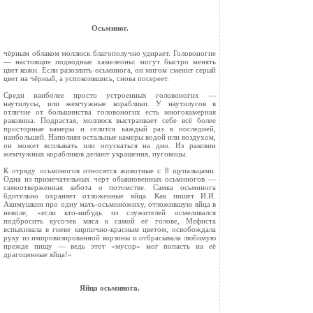
Осьминог.
чёрным облаком моллюск благополучно удирает. Головоногие
— настоящие подводные хамелео­ны: могут быстро менять
цвет кожи. Если разо­злить осьминога, он мигом сменит серый
цвет на чёрный, а успокоившись, снова посереет.
Среди наиболее просто устроенных головоногих —
наутилусы, или жемчужные кораблики. У наутилусов в
отличие от большинства головоногих есть многокамерная
раковина. Подрастая, моллюск выстраивает себе всё более
просторные камеры и селится каждый раз в последней,
наибольшей. Наполняя остальные камеры водой или воздухом,
он может всплывать или опускаться на дно. Из раковин
жемчужных корабликов делают украшения, пуго­вицы.
К отряду осьминогов относятся животные с 8 щупальцами.
Одна из примечательных черт обыкновенных осьминогов —
самоотвержен­ная забота о потомстве. Самка осьминога
бдительно охраняет отло­женные яйца. Как пишет И.И.
Акимушкин про одну мать-осьминожиху, отложившую яйца в
неволе, «если кто-нибудь из слу­жителей осмеливался
подбросить кусочек мяса к самой её голове, Мефиста
вспыхивала в гневе кирпично-красным цветом, освобожда­ла
руку из импровизированной корзины и отбрасывала любимую
прежде пищу — ведь этот «мусор» мог попасть на её
драгоценные яйца!»
Яйца осьминога.