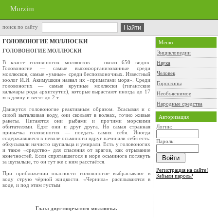
Murzim
поиск по сайту
ГОЛОВОНОГИЕ МОЛЛЮСКИ
Меню
ГОЛОВОНОГИЕ МОЛЛЮСКИ
Энциклопедии
В классе головоногих моллюсков — около 650 видов.
Наука
Головоногие — самые высоко­организованные среди
Человек
моллюсков, самые «ум­ные» среди беспозвоночных. Известный
зоолог И.И. Акимушкин назвал их «приматами мо­ря». Среди
Гороскопы
головоногих — самые крупные мол­люски (гигантские
кальмары рода архитеутис), которые вырастают иногда до 17
Необъяснимое
м в длину и весят до 2 т.
Народные средства
Движутся головоногие реактивным образом. Всасывая и с
силой выталкивая воду, они сколь­зят в волнах, точно живые
Авторизация
ракеты. Питаются они рыбами и прочими морскими
обитателями. Едят они и друг друга. Но самая странная
Логин:
привычка головоногих — поедать самих себя. Иногда
содержавшиеся в неволе осьминоги вдруг начинали себя есть:
Пароль:
обкусывали начисто щупальца и умирали. Есть у головоногих
и такое «средство» для спасения от врагов, как отрывание
конечностей. Если спрятавшегося в норе осьминога потянуть
за щупальце, то он тут же с ним расстаётся.
Регистрация на сайте!
При приближении опасности головоногие вы­брасывают в
Забыли пароль?
воду струю чёрной жидкости. «Чер­нила» расплываются в
воде, и под этим густым
Глаза двустворчатого моллюска.