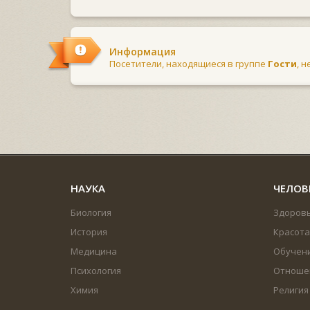
Информация
Посетители, находящиеся в группе
Гости
, 
НАУКА
ЧЕЛОВ
Биология
Здоров
История
Красота
Медицина
Обучен
Психология
Отноше
Химия
Религия
...
...