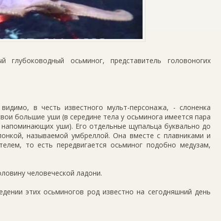
й глубоководный осьминог, представитель головоногих
видимо, в честь известного мульт-персонажа, - слоненка
вои большие уши (в середине тела у осьминога имеется пара
 напоминающих уши). Его отдельные щупальца буквально до
понкой, называемой умбреллой. Она вместе с плавниками и
елем, то есть передвигается осьминог подобно медузам,
оловину человеческой ладони.
ведении этих осьминогов род известно на сегодняшний день