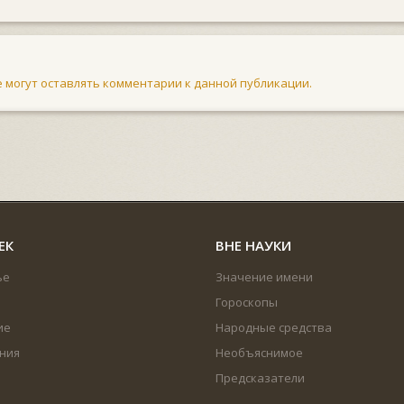
не могут оставлять комментарии к данной публикации.
ЕК
ВНЕ НАУКИ
ье
Значение имени
Гороскопы
ие
Народные средства
ния
Необъяснимое
Предсказатели
...