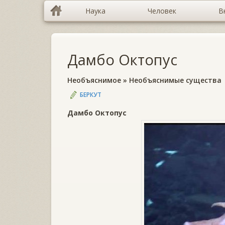
Наука
Человек
В
Дамбо Октопус
Необъяснимое
»
Необъяснимые существа
БЕРКУТ
Дамбо Октопус