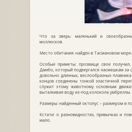
Что за зверь: маленький и своеобразны
моллюсков.
Место обитания: найден в Тасмановом море.
Особые приметы: прозвище свое получил, 
Дамбо, который подвергался насмешкам за с
довольно длинных, веслообразных плавника
концов соединены тонкой эластичной пере
служит этому животному основным движит
выталкивая воду из-под колокола умбреллы.
Размеры: найденный октопус – размером в п
Кстати: о разновидностях, привычках и по
мало.