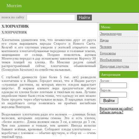
Murzim
поиск по сайту
ХЛОПЧАТНИК
Меню
ХЛОПЧАТНИК
Энциклопедии
Хлопчатник удивителен тем, что независимо друг от друга
Наука
его стали выращивать народы Старого и Нового Света.
Человек
Колумб и его спутники увидели у жителей открытого ими
континента хлопчатобумажные передники и головные плат­ки,
Гороскопы
защищавшие от солнца. Позднее повелитель ацтеков
Монтесума передал в дар испанскому завоевателю Кортесу 30
Необъяснимое
тюков плащей из хлоп­ка. Из Мексики родом самый
распространённый сейчас хлопчатник обыкновенный
Народные средства
(Gossypium hirsutum) из семейства мальвовых.
Авторизация
С глубокой древности (уже более 5 тыс. лет) разводили
хлопчатник и в Индии. Геродот пи­сал, что в Индии растут
Логин:
«странные растения, на которых вместо плодов вырастает
шерсть». В жарком климате люди предпочитали лёгкие
Пароль:
одежды из хлопка более плотным и тяжёлым из льна. Лучшие
индийские ткани были столь тон­ки, что одежду из них можно
было продеть через обручальное кольцо. В парадных платьях
из индийского ситца появлялась на приёмах анг­лийская
королева Виктория.
Регистрация на сайте!
Забыли пароль?
Возделывают хлопчатник ради его волокон — длинных белых
волосков, которыми опушены семена. Это и есть хлопок,
«белое золото». Длина волокон около 3 см, а иногда до 5 см.
Чем они длиннее и тоньше, тем ценнее. Иногда волоски
бывают зелёные, кремовые. Собирают плоды хлопчатника —
коробочки с хлопком — обычно вручную, и сбор их — очень
тяжёлый труд.