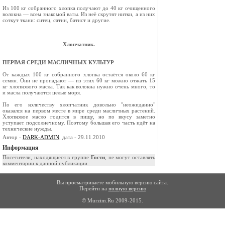
Из 100 кг собранного хлопка получают до 40 кг очищенного
волокна — всем знакомой ваты. Из неё скрутят нитки, а из них
соткут ткани: ситец, сатин, батист и другие.
Хлопчатник.
ПЕРВАЯ СРЕДИ МАСЛИЧНЫХ КУЛЬТУР
От каждых 100 кг собранного хлопка остаётся около 60 кг
семян. Они не пропадают — из этих 60 кг можно отжать 15
кг хлопкового масла. Так как волокна нужно очень много, то
и масла получаются целые моря.
По его количеству хлопчатник довольно "неожиданно"
оказался на первом месте в мире среди масличных рас­тений.
Хлопковое масло годится в пищу, но по вкусу замет­но
уступает подсолнечному. Поэтому большая его часть идёт на
технические нужды.
Автор -
DARK-ADMIN
, дата - 29.11.2010
Информация
Посетители, находящиеся в группе
Гости
, не могут оставлять
комментарии к данной публикации.
Вы просматриваете мобильную версию сайта.
Перейти на
полную версию
© Murzim.Ru 2009-2015.