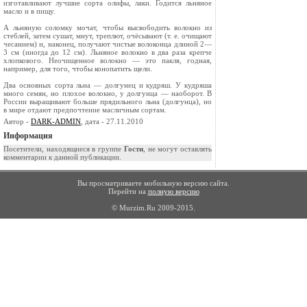
изготавливают лучшие сорта олифы, лаки. Го­дится льняное
масло и в пищу.
А льняную соломку мочат, чтобы высвободить волокно из
стеблей, затем сушат, мнут, треплют, очёсывают (т. е. очи­щают
чесанием) и, наконец, получа­ют чистые волоконца длиной 2—
3 см (иногда до 12 см). Льняное волокно в два раза крепче
хлоп­кового. Неочищенное волокно — это пакля, год­ная,
например, для того, чтобы конопатить ще­ли.
Два основных сорта льна — долгунец и куд­ряш. У кудряша
много семян, но плохое волок­но, у долгунца — наоборот. В
России выращива­ют больше прядильного льна (долгунца), но
в мире отдают предпочтение масличным сортам.
Автор -
DARK-ADMIN
, дата - 27.11.2010
Информация
Посетители, находящиеся в группе
Гости
, не могут оставлять
комментарии к данной публикации.
Вы просматриваете мобильную версию сайта.
Перейти на
полную версию
© Murzim.Ru 2009-2015.