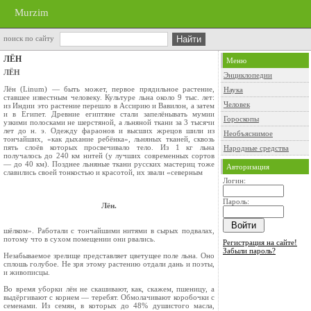
Murzim
поиск по сайту
ЛЁН
Меню
ЛЁН
Энциклопедии
Лён (Linum) — быть может, первое прядильное растение,
Наука
ставшее известным человеку. Культуре льна около 9 тыс. лет:
Человек
из Индии это растение перешло в Ассирию и Вавилон, а затем
и в Египет. Древние египтяне стали запелёны­вать мумии
Гороскопы
узкими полосками не шерстяной, а льняной ткани за 3 тысячи
лет до н. э. Одежду фараонов и высших жрецов шили из
Необъяснимое
тончай­ших, «как дыхание ребёнка», льняных тканей, сквозь
пять слоёв которых просвечивало тело. Из 1 кг льна
Народные средства
получалось до 240 км нитей (у лучших современных сортов
— до 40 км). Позднее льня­ные ткани русских мастериц тоже
Авторизация
славились своей тонкостью и красотой, их звали «северным
Логин:
Пароль:
Лён.
шёлком». Работали с тончайшими нитями в сырых подвалах,
потому что в сухом помещении они рвались.
Регистрация на сайте!
Забыли пароль?
Незабываемое зрелище представляет цвету­щее поле льна. Оно
сплошь голубое. Не зря этому растению отдали дань и поэты,
и живописцы.
Во время уборки лён не скашивают, как, скажем, пшеницу, а
выдёргивают с корнем — теребят. Обмолачивают коробочки с
семенами. Из семян, в которых до 48% душистого масла,