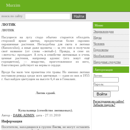
Murzim
поиск по сайту
ЛЮТИК
Меню
ЛЮТИК
Энциклопедии
Пасущееся на лугу стадо обычно старается обходить
Наука
стороной яркие цветки, предпочитая более скромно
Человек
окрашенные растения. Несъедобны для скота и лютики
(Ranunculus), а иные даже ядовиты — за это они и получили
Гороскопы
своё название (от слова «лютый»). Правда, в сене их
«лютость» пропадает. А есть в семействе лютиковых и очень
Необъяснимое
ценные растения, например адо­нис (его зовут ещё
горицветом), — лекарство, приготовленное из него,
Народные средства
благотворно действует на нервы и сердце.
Авторизация
Вроде бы мало чем приметны эти травы. Но именно лютики
поставили рекорд среди всех цветковых — один из них в 1955
Логин:
г. был найден цветущим на высоте 6,4 км в Гималаях.
Пароль:
Лютик едкий.
Регистрация на сайте!
Забыли пароль?
Купальница (семейство лютиковых).
Автор -
DARK-ADMIN
, дата - 27.11.2010
Информация
Посетители, находящиеся в группе
Гости
, не могут оставлять