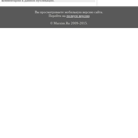
комментарии к данной публикации.
Вы просматриваете мобильную версию сайта.
Перейти на
полную версию
© Murzim.Ru 2009-2015.