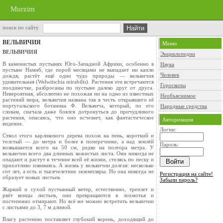
Murzim
поиск по сайту
ВЕЛЬВИЧИЯ
Меню
ВЕЛЬВИЧИЯ
Энциклопедии
В каменистых пустынях Юго-Западной Афри­ки, особенно в
Наука
пустыне Намиб, где порой месяцами не выпадает ни капли
Человек
дождя, растёт ещё одно чудо природы — вельвичия
удивитель­ная (Welwitschia mirabilis). Растения эти встре­чаются
Гороскопы
поодиночке, разбросаны по пустыне да­леко друг от друга.
Невероятная, абсолютно не похожая ни на одно из известных
Необъяснимое
растений мира, вельвичия названа так в честь открывше­го её
португальского ботаника Ф. Вельвича, ко­торый, по его
Народные средства
словам, сначала даже боялся до­тронуться до причудливого
растения, опасаясь, что оно исчезнет, как фантастическое
Авторизация
видение.
Логин:
Ствол этого карликового дерева похож на пень, короткий и
толстый — до метра и более в поперечнике, а над землёй
Пароль:
возвышается всего на 50 см, редко на полтора метра. У
вельвичии всего два длинных кожистых листа. Они никогда не
опадают и растут в течение всей её жизни, стелясь по песку и
прихотливо извиваясь. А жизнь у вельвичии долгая: несколько
сот лет, а есть и тысячелетние экземпляры. Но она никог­да не
Регистрация на сайте!
образует новых листьев.
Забыли пароль?
Жаркий и сухой пустынный ветер, естествен­но, треплет и
рвёт концы листьев, они превра­щаются в лохмотья и
постепенно отмирают. Но всё же можно встретить вельвичии
с листьями до 3, 7 м длиной.
Влагу растению поставляет глубокий корень, доходящий до