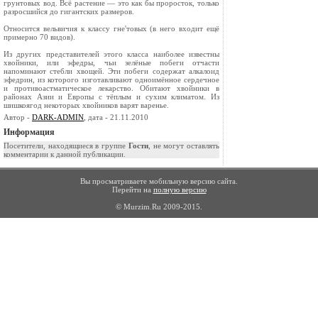
грунтовых вод. Всё растение — это как бы проросток, только
разросшийся до гигантских размеров.
Относится вельвичия к классу гне'товых (в него входит ещё
примерно 70 видов).
Из других представителей этого класса наибо­лее известны
хвойники, или эфедры, чьи зелё­ные побеги отчасти
напоминают стебли хвощей. Эти побеги содержат алкалоид
эфедрин, из кото­рого изготавливают одноимённое сердечное
и противоастматическое лекарство. Обитают хвой­ники в
районах Азии и Европы с тёплым и сухим климатом. Из
шишкоягод некоторых хвой­ников варят варенье.
Автор -
DARK-ADMIN
, дата - 21.11.2010
Информация
Посетители, находящиеся в группе
Гости
, не могут оставлять
комментарии к данной публикации.
Вы просматриваете мобильную версию сайта.
Перейти на
полную версию
© Murzim.Ru 2009-2015.