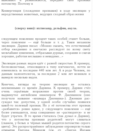
выживают и размножаются, передают свои признаки
потомству. Поэтому в
Конвергенция (схождение признаков) в ходе эволюции у
неродственных животных, ведущих сходный образ жизни
(сверху вниз): ихтиозавр, дельфин, акула.
следующем поколении процент таких особей ста­нет больше,
через поколение — ещё больше и т. д. Таков механизм
эволюции. Дарвин писал: «Можно сказать, что естественный
отбор еже­дневно и ежечасно расследует по всему свету
мельчайшие изменения, отбрасывая дурные, со­храняя и слагая
хорошие, работая неслышно и невидимо...»
Эволюция разных видов идёт с разной скоро­стью. К примеру,
беспозвоночные, относящиеся к типу плеченогих, почти не
изменились за последние 440 млн лет. А в роде Человек, по
данным палеонтологов, за последние 2 млн лет возникло и
вымерло несколько видов.
Конечно, взгляды на теорию эволюции не остались
неизменными со времён Дарвина. К примеру, Дарвин счёл
очень серьёзным возра­жение против своей теории,
выдвинутое англий­ским инженером Ф. Дженкином (оно
получило название «кошмара Дженкина»). Дженкин рас­
суждал так: допустим, у одной особи случайно появился
какой-то полезный признак. Но у её потомства этот признак
«разбавится» ровно вдвое, у следующего поколения — ещё
более уменьшится, пока совершенно не «растворится» и не
будет утрачен. В то время считалось (так думал и Дарвин),
что у потомства признаки родителей могут сливаться
(скажем, у белых и чёрных мышей родится потомство серого
цвета). Это распространённое заблуждение опровергли только
открытия Грегора Менделя (см. ст. «Грегор Иоганн