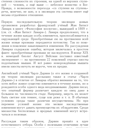
степени слож­ности их строения, на одной из верхних ступе­
ней — человек, а ещё выше — небесное воинство и Бог.
Правда, о возможности перехода «со сту­пени на ступень»
речи, конечно, не шло, и к эволюции эта система имеет ещё
весьма отдалён­ное отношение.
Первую последовательную теорию эволюции живых
организмов разработал французский учё­ный Жан Батист
Ламарк в книге «Философия зоологии», вышедшей в 1809 г.
(см. ст. «Жан Батист Ламарк»). Ламарк предположил, что в
течение жизни каждая особь изменяется, при­спосабливается к
окружающей среде. Приобре­тённые ею на протяжении всей
жизни новые признаки передаются потомству. Так из поко­
ления в поколение накапливаются изменения. Но рассуждения
Ламарка содержали ошибку, которая заключалась в простом
факте: приобре­тённые признаки не наследуются. В конце XIX
в. немецкий биолог Август Вейсман по­ставил известный
эксперимент — на протяже­нии 22 поколений отрезал хвосты
подопытным мышам. И всё равно новорождённые мышата
имели хвосты ничуть не короче, чем их предки.
Английский учёный Чарлз Дарвин (о его жиз­ни и созданной
им теории эволюции рассказано также в статье «Чарлз
Дарвин») в отличие от Ламарка обратил внимание на то, что
хотя любое живое существо изменяется в течение жизни, но и
рождаются особи одного вида неодинаковыми. Дарвин писал,
что опытный фермер различает каждую из овец даже в
большом по численности стаде. Например, шерсть их может
быть светлее или темнее, гуще или реже и т. п. В обычных
условиях среды такие различия несущественны. Но при
перемене условий жизни эти мелкие наследственные
изменения могут давать пре­имущества их обладателям. Среди
множества бесполезных и вредных изменений могут встре­
чаться и полезные.
Рассуждая таким образом, Дарвин пришёл к идее
естественного отбора. Особи с полезными отличиями лучше