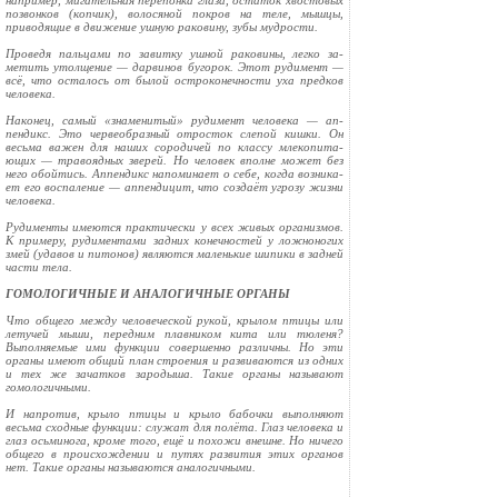
например, мигательная перепонка глаза, остаток хвосто­вых
позвонков (копчик), волосяной покров на теле, мышцы,
приводящие в движение ушную раковину, зубы мудрости.
Проведя пальцами по завитку ушной раковины, легко за­
метить утолщение — дарвинов бугорок. Этот рудимент —
всё, что осталось от былой остроконечности уха предков
че­ловека.
Наконец, самый «знаменитый» рудимент человека — ап­
пендикс. Это червеобразный отросток слепой кишки. Он
весьма важен для наших сородичей по классу млекопита­
ющих — травоядных зверей. Но человек вполне может без
него обойтись. Аппендикс напоминает о себе, когда возника­
ет его воспаление — аппендицит, что создаёт угрозу жизни
человека.
Рудименты имеются практически у всех живых организмов.
К примеру, рудиментами задних конечностей у ложноногих
змей (удавов и питонов) являются маленькие шипики в задней
части тела.
ГОМОЛОГИЧНЫЕ И АНАЛОГИЧНЫЕ ОРГАНЫ
Что общего между человеческой рукой, крылом птицы или
летучей мыши, передним плавником кита или тюленя?
Выполняемые ими функции совершенно различны. Но эти
органы имеют общий план строения и развиваются из одних
и тех же зачатков зародыша. Такие органы называют
гомологичными.
И напротив, крыло птицы и крыло бабочки выполняют
весьма сходные функции: служат для полёта. Глаз человека и
глаз осьминога, кроме того, ещё и похожи внешне. Но ниче­го
общего в происхождении и путях развития этих органов
нет. Такие органы называются аналогичными.