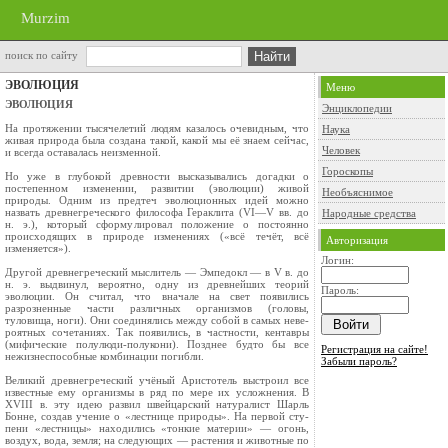
Murzim
поиск по сайту
ЭВОЛЮЦИЯ
Меню
ЭВОЛЮЦИЯ
Энциклопедии
На протяжении тысячелетий людям казалось очевидным, что
Наука
живая природа была создана такой, какой мы её знаем сейчас,
Человек
и всегда оста­валась неизменной.
Гороскопы
Но уже в глубокой древности высказывались догадки о
постепенном изменении, развитии (эволюции) живой
Необъяснимое
природы. Одним из предтеч эволюционных идей можно
назвать древнегрече­ского философа Гераклита (VI—V вв. до
Народные средства
н. э.), который сформулировал положение о постоянно
происходящих в природе изменениях («всё те­чёт, всё
Авторизация
изменяется»).
Логин:
Другой древнегреческий мыслитель — Эмпедокл — в V в. до
н. э. выдвинул, вероятно, одну из древнейших теорий
Пароль:
эволюции. Он считал, что вначале на свет появились
разрозненные части различных организмов (головы,
туловища, но­ги). Они соединялись между собой в самых неве­
роятных сочетаниях. Так появились, в част­ности, кентавры
(мифические полулюди-полу­кони). Позднее будто бы все
Регистрация на сайте!
нежизнеспособные комбинации погибли.
Забыли пароль?
Великий древнегреческий учёный Аристотель выстроил все
известные ему организмы в ряд по мере их усложнения. В
XVIII в. эту идею развил швейцарский натуралист Шарль
Бонне, создав учение о «лестнице природы». На первой сту­
пени «лестницы» находились «тонкие мате­рии» — огонь,
воздух, вода, земля; на следу­ющих — растения и животные по