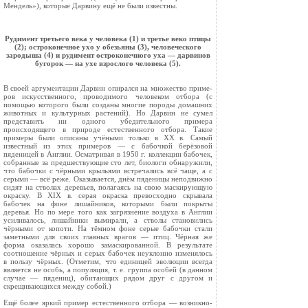
Мендель»), которые Дарвину ещё не были известны.
Рудимент третьего века у человека (1) и третье веко птицы
(2); остроконечное ухо у обезьяны (3), человеческого
зародыша (4) и рудимент остроконечного уха — дарвинов
бугорок — на ухе взрослого человека (5).
В своей аргументации Дарвин опирался на множество приме­
ров искусственного, проводимого человеком отбора (с
помощью которого были созданы многие породы домашних
животных и культурных растений). Но Дарвин не сумел
представить ни одного убедительного примера
происходящего в природе естест­венного отбора. Такие
примеры были описаны учёными только в XX в. Самый
известный из этих примеров — с бабочкой берёзовой
пяденицей в Англии. Осматривая в 1950 г. коллекции бабочек,
собранные за предшествующие сто лет, биологи обна­ружили,
что бабочки с чёрными крыльями встречались всё чаще, а с
серыми — всё реже. Оказывается, днём пяденицы неподвижно
сидят на стволах деревьев, полагаясь на свою маскирующую
окраску. В XIX в. серая окраска превосходно скрывала
бабочек на фоне лишайников, которыми были покрыты
деревья. Но по мере того как загрязнение воздуха в Англии
усиливалось, ли­шайники вымирали, а стволы становились
чёрными от копоти. На тёмном фоне серые бабочки стали
заметными для своих главных врагов — птиц. Чёрная же
форма оказалась хорошо замаскированной. В результате
соотношение чёрных и серых бабочек неуклонно изменялось
в пользу чёрных. (Отметим, что единицей эволюции всегда
является не особь, а популяция, т. е. группа особей (в данном
случае — пядениц), обитающих рядом друг с другом и
скрещивающихся между собой.)
Ещё более яркий пример естественного отбора — возникно­