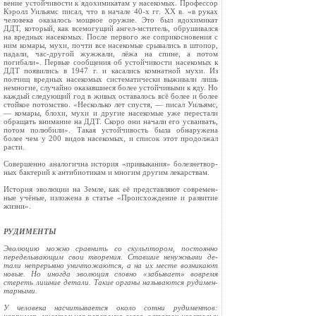
вение устойчивости к ядохимикатам у насекомых. Профессор
Кэролл Уильямс писал, что в начале 40-х гг. XX в. «в руках
человека оказалось мощное оружие. Это был ядохимикат
ДДТ, который, как всемогущий ангел-мститель, обрушивался
на вред­ных насекомых. После первого же соприкосновения с
ним кома­ры, мухи, почти все насекомые срывались в штопор,
падали, час-другой жужжали, лёжа на спине, а потом
погибали». Первые сообщения об устойчивости насекомых к
ДДТ появились в 1947 г. и касались комнатной мухи. Из
полчищ вредных насе­комых систематически выживали лишь
немногие, случайно оказавшиеся более устойчивыми к яду. Но
каждый следующий год в живых оставалось всё более и более
стойкое потомство. «Несколько лет спустя, — писал Уильямс,
— комары, блохи, мухи и другие насекомые уже перестали
обращать внимание на ДДТ. Скоро они начали его усваивать,
потом полюбили». Такая устойчивость была обнаружена
более чем у 200 видов насекомых, и список этот продолжал
расти.
Совершенно аналогична история «привыкания» болезнетвор­
ных бактерий к антибиотикам и многим другим лекарствам.
История эволюции на Земле, как её представляют современ­
ные учёные, изложена в статье «Происхождение и развитие
жизни».
РУДИМЕНТЫ
Эволюцию можно сравнить со скульптором, постоянно
переделывающим свои творения. Ставшие ненужными де­
тали непрерывно уничтожаются, а на их месте возникают
новые. Но иногда эволюция словно «забывает» вовремя
стереть лишние детали. Такие органы называются рудимен­
тарными.
У человека насчитывается около сотни рудиментов: