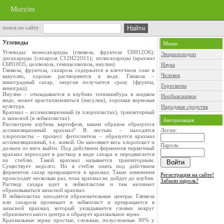
Murzim
поиск по сайту
Углеводы
Меню
Углеводы: моносахариды (глюкоза, фруктоза С6Н12О6);
Энциклопедии
дисахариды (сахароза С12Н22О11); полисахариды (крахмал
С6Н10О5, целлюлоза, гемицеллюлоза, инулин).
Наука
Глюкоза, фруктоза, сахароза содержатся в клеточном соке в
Человек
вакуолях, хорошо растворяются в воде. Глюкоза –
виноградный сахар, энергия получается сразу. (фрукты,
Гороскопы
виноград).
Инулин – откладывается в клубнях топинамбура в жидком
Необъяснимое
виде, может кристаллизоваться (инсулин), хорошая кормовая
культура.
Народные средства
Крахмал – ассимиляционный (в хлоропластах), транзиторный
и запасной (в лейкопластах).
Авторизация
Рассмотрим клубень картофеля, каким образом образуется
ассимиляционный крахмал? В листьях – находятся
Логин:
хлоропласты – процесс фотосинтеза – образуется крахмал
ассимиляционный, т.е. живой. Он заполняет весь хлоропласт и
Пароль:
должен из него выйти. Под действием ферментов первичный
крахмал переходит в раствор в виде сахара и передвигается
по стеблю. Такой крахмал называется транзиторным.
Существует недолго. Но в стебле опять под действием
ферментов сахар превращается в крахмал. Такие изменения
Регистрация на сайте!
происходят несколько раз, пока крахмал не дойдет до клубня.
Забыли пароль?
Раствор сахара идет к лейкопластам и там начинает
образовываться запасной крахмал.
В лейкопластах находятся образовательные центры. Глюкоза
или сахароза проникает в лейкопласт и превращается в
запасной крахмал, который укладывается слоями вокруг
образовател ьного центра и образует крахмальное зерно.
Крахмальные зерна: простые, сложные, полусложные. 90% у