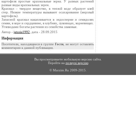
картофеля простые крахмальные зерна. У разных растений
разные виды крахмальных зерен.
Крахмал – твердое вещество, в теплой воде образует клей
стер. Низкие температуры вызывают осахаривание (мерзлый
картофель).
Запасной крахмал накапливается в эндосперме и семядолях
семян, в коре и сердцевине, в клубнях, луковицах, корневищах.
Углеводами богаты растения из семейства злаковые.
Автор -
jatusia1992
, дата - 28.09.2015
Информация
Посетители, находящиеся в группе
Гости
, не могут оставлять
комментарии к данной публикации.
Вы просматриваете мобильную версию сайта.
Перейти на
полную версию
© Murzim.Ru 2009-2015.