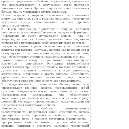
организм представляет собой открытую систему, в результате
его жизнедеятельности, в окружающей среде постоянно
повышается энтропия. Причем прирост энтропии оказывается
больше, чем ее уменьшение внутри организма.
Обмен веществ и энергии обеспечивает восстановление
клеточных структур, рост и развитие организма, постоянство
внутренней среды, самообновление на всех уровнях
организации живого.
8. Обмен информации, Существуя в природе, организм
постоянно получает, перерабатывает и передает информацию.
Информация не имеет материальной основы – это не
вещество, не энергия. Однако переносят информационные
сигналы либо материальные, либо энергетические носители.
Внутри организма в роли сигналов выступают различные
вещества или нервные импульсы, которые как провоцируют и
стимулируют те или иные процессы, внутри живой системы,
так и обеспечивают ответную реакцию на внешние сигналы.
Взаимоотношения между особями бывают двух категорий:
контактные и дистантные. Контактные взаимодействия
осуществляются при непосредственном контакте организмов.
Дистантные отношения проявляются в виде зрительных,
акустических, химических и других сигналов. Способность
организмов воспринимать различного рода сигналы
обеспечивает такое свойство живого как раздражимость.
9. Наследственность и изменчивость. Наследственность –
универсальное свойство живого, представляющее собой
способность передавать свои признаки и свойства потомству.
Наследственность консервативна, она обеспечивает
закрепление уже имеющихся признаков и свойств в ряду
поколений, что ведет к преемственности между поколениями
и обусловливает существование видов.
Изменчивость – свойство, противоположное
наследственности, представляет собой способность живого
приобретать новые признаки и свойства, отличные от
родительских форм, в процессе онтогенеза. Изменчивость –
прогрессивное свойство живого, так как обеспечивает
вариации признаков в результате изменений генетической