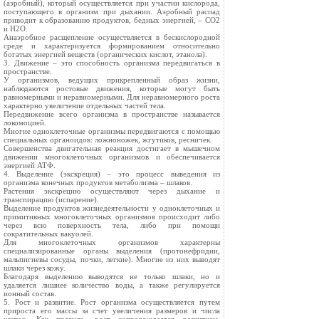
(аэробный), который осуществляется при участии кислорода,
поступающего в организм при дыхании. Аэробный распад
приводит к образованию продуктов, бедных энергией, – СО2
и Н2О.
Анаэробное расщепление осуществляется в бескислородной
среде и характеризуется формированием относительно
богатых энергией веществ (органических кислот, этанола).
3. Движение – это способность организма передвигаться в
пространстве.
У организмов, ведущих прикрепленный образ жизни,
наблюдаются ростовые движения, которые могут быть
равномерными и неравномерными. Для неравномерного роста
характерно увеличение отдельных частей тела.
Передвижение всего организма в пространстве называется
локомоцией.
Многие одноклеточные организмы передвигаются с помощью
специальных органоидов: ложноножек, жгутиков, ресничек.
Совершенства двигательная реакция достигает в мышечном
движении многоклеточных организмов и обеспечивается
энергией АТФ.
4. Выделение (экскреция) – это процесс выведения из
организма конечных продуктов метаболизма – шлаков.
Растения экскрецию осуществляют через дыхание и
транспирацию (испарение).
Выделение продуктов жизнедеятельности у одноклеточных и
примитивных многоклеточных организмов происходит либо
через всю поверхность тела, либо при помощи
сократительных вакуолей.
Для многоклеточных организмов характерны
специализированные органы выделения (протонефридии,
мальпигиевы сосуды, почки, легкие). Многие из них выводят
шлаки через кожу.
Благодаря выделению выводятся не только шлаки, но и
удаляется лишнее количество воды, а также регулируется
ионный состав.
5. Рост и развитие. Рост организма осуществляется путем
прироста его массы за счет увеличения размеров и числа