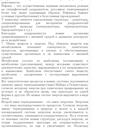
деятельности.
Рефлекс – это осуществляемая нервным механизмом реакция
на специфический раздражитель, регулярно повторяющаяся
более или менее одинаковым образом. Рефлексы бывают
условные (приобретенные) и безусловные (врожденные).
У животных имеются определенные структуры – рецепторы,
специализированные для восприятия раздражителей
различной природы (хеморецепторы, терморецепторы,
барорецепторы и т.д.).
Благодаря раздражимости живые организмы
уравновешиваются с внешней средой и адекватно реагируют
на ее воздействия.
7. Обмен веществ и энергии. Под обменом веществ или
метаболизмом понимают совокупность химических
процессов, протекающих в клетках и обеспечивающих
существование организмов и их взаимосвязь с внешней
средой.
Метаболизм состоит из анаболизма (ассимиляция) и
катаболизма (диссимиляция), между которыми существует
диалектическое единство, выражающееся в их непрерывности
и взаимосвязи. Анаболизм обеспечивает синтез веществ,
катаболизм – расщепление с последующим выделением
энергии.
Все энергетические процессы в живых системах подчиняются
первому закону термодинамики (закон Майера и Гельмгольца),
согласно которому энергия при химических превращениях не
исчезает и не образуется вновь, она переходит из одной
формы в другую. Из живых систем энергия выделяется в виде
тепла.
Второй закон термодинамики – это закон энтропии. Энтропия
– это мера неупорядоченности процессов. Согласно второму
закону термодинамики в природе в целом и в каждой
изолированной системе энтропия всегда увеличивается и,
соответственно, уменьшается упорядоченность. Но в отличие
от неживых систем живые структуры, расходуя энергию, не
только поддерживают присущие им упорядоченность и
организованность, но еще и увеличивают их. Поскольку