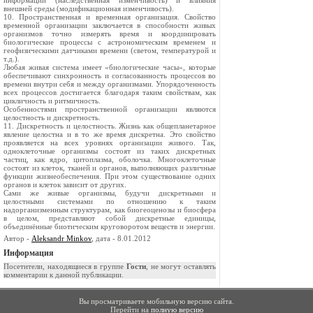
информации (наследственная изменчивость) и влияния
внешней среды (модификационная изменчивость).
10. Пространственная и временная организация. Свойство
временной организации заключается в способности живых
организмов точно измерять время и координировать
биологические процессы с астрономическим временем и
геофизическими датчиками времени (светом, температурой и
т.д.).
Любая живая система имеет «биологические часы», которые
обеспечивают синхронность и согласованность процессов во
времени внутри себя и между организмами. Упорядоченность
всех процессов достигается благодаря таким свойствам, как
цикличность и ритмичность.
Особенностями пространственной организации являются
целостность и дискретность.
11. Дискретность и целостность. Жизнь как общепланетарное
явление целостна и в то же время дискретна. Это свойство
проявляется на всех уровнях организации живого. Так,
одноклеточные организмы состоят из таких дискретных
частиц, как ядро, цитоплазма, оболочка. Многоклеточные
состоят из клеток, тканей и органов, выполняющих различные
функции жизнеобеспечения. При этом существование одних
органов и клеток зависит от других.
Сами же живые организмы, будучи дискретными и
целостными системами по отношению к таким
надорганизменным структурам, как биогеоценозы и биосфера
в целом, представляют собой дискретные единицы,
объединённые биотическим круговоротом веществ и энергии.
Автор -
Aleksandr Minkov
, дата - 8.01.2012
Информация
Посетители, находящиеся в группе
Гости
, не могут оставлять
комментарии к данной публикации.
Вы просматриваете мобильную версию сайта.
Перейти на
полную версию