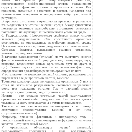
клеток. Как правило, рост сопровождается развитием,
проявляющимся дифференцировкой клеток, усложнением
структуры и функции органов и организма в целом. Все
процессы, связанные с развитием и ростом, находятся под
генетическим контролем и подвержены нейрогуморальной
регуляции.
В процессе онтогенеза формируются признаки в результате
взаимодействия генотипа и внешней среды. В ходе филогенеза
появляется огромное разнообразие организмов вследствие
постоянной их адаптации к изменяющимся условиям среды.
6. Раздражимость. Неотъемлемым свойством живых систем
является раздражимость. Это способность организма
реагировать на определенные воздействия внешней среды.
Она заключается в восприятии раздражения и ответе на него.
Средовые факторы, вызывающие реакцию организма,
называются раздражителями.
В качестве раздражителя (стимула) могут выступать многие
факторы живой и неживой природы (свет, температура, звук,
вещество, воздействие живых организмов друг на друга и
т.д.). Стимул служит пусковым или управляющим фактором,
определяющим дальнейшую реакцию организма на него.
У организмов, не имеющих нервной системы, раздражимость
выражается в виде тропизмов, настий, таксисов.
Тропизмы характерны для неподвижных организмов. У них в
ответ на какой-либо раздражитель изменяется направление
роста или положение органов. Так, у растений можно
наблюдать фототропизм, гидротропизм и т.д.
Настии – это реакция отдельных частей растительного
организма на какой-либо раздражитель. Так, венчик цветка
тюльпана на свету открывается, а в темноте закрывается.
Таксисы – это направленные перемещения к источнику
стимуляции (положительные таксисы) и от него
(отрицательные таксисы).
Например, движение фагоцитов к инородному телу –
положительный таксис, а перемещение инфузории от капельки
кислоты – отрицательный таксис.
У организмов, обладающих нервной системой,
раздражимость проявляется в виде рефлекторной