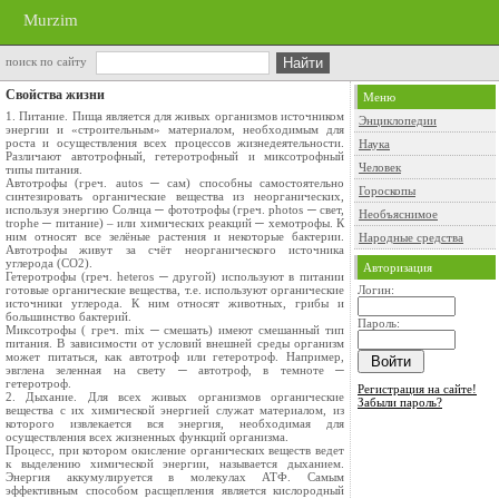
Murzim
поиск по сайту
Свойства жизни
Меню
1. Питание. Пища является для живых организмов источником
Энциклопедии
энергии и «строительным» материалом, необходимым для
роста и осуществления всех процессов жизнедеятельности.
Наука
Различают автотрофный, гетеротрофный и миксотрофный
Человек
типы питания.
Автотрофы (греч. autos ─ сам) способны самостоятельно
Гороскопы
синтезировать органические вещества из неорганических,
используя энергию Солнца ─ фототрофы (греч. photos ─ свет,
Необъяснимое
trophe ─ питание) – или химических реакций ─ хемотрофы. К
ним относят все зелёные растения и некоторые бактерии.
Народные средства
Автотрофы живут за счёт неорганического источника
углерода (СО2).
Авторизация
Гетеротрофы (rpeч. heteros ─ другой) используют в питании
готовые органические вещества, т.е. используют органические
Логин:
источники углерода. К ним относят животных, грибы и
большинство бактерий.
Пароль:
Миксотрофы ( греч. mix ─ смешать) имеют смешанный тип
питания. В зависимости от условий внешней среды организм
может питаться, как автотроф или гетеротроф. Например,
эвглена зеленная на свету ─ автотроф, в темноте ─
гетеротроф.
Регистрация на сайте!
2. Дыхание. Для всех живых организмов органические
Забыли пароль?
вещества с их химической энергией служат материалом, из
которого извлекается вся энергия, необходимая для
осуществления всех жизненных функций организма.
Процесс, при котором окисление органических веществ ведет
к выделению химической энергии, называется дыханием.
Энергия аккумулируется в молекулах АТФ. Самым
эффективным способом расщепления является кислородный