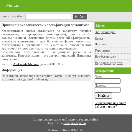
Murzim
поиск по сайту
Принципы экологической классификации организмов
Меню
Классификация живых организмов по характеру питания
Энциклопедии
(автотрофы, гетеротрофы, миксотрофы), по способу
добывания пищи. Жизненные формы растений (фанерофиты,
Наука
хамефиты, криптофиты и др). Жизненные формы животных.
Человек
Классификация организмов по участию в биологическом
круговороте (продуценты, консументы, редуценты).
Гороскопы
Современные представления о популяциях растений и
животных. Классификация и структура популяций. Динамика
Необъяснимое
популяций.
Народные средства
Автор -
Aleksandr Minkov
, дата - 4.01.2012
Информация
Авторизация
Посетители, находящиеся в группе
Гости
, не могут оставлять
Логин:
комментарии к данной публикации.
Пароль:
Регистрация на сайте!
Забыли пароль?
Вы просматриваете мобильную версию сайта.
Перейти на
полную версию
© Murzim.Ru 2009-2015.