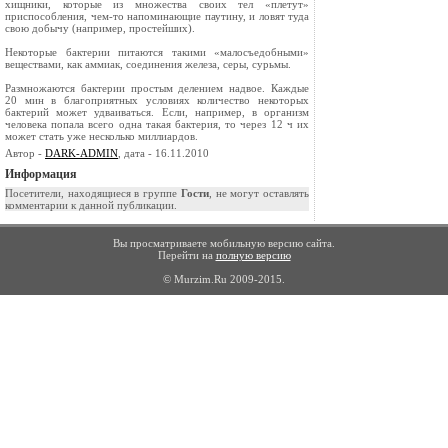
хищники, которые из множества своих тел «плетут»
приспособ­ления, чем-то напоминающие паутину, и ловят туда
свою добычу (например, простейших).
Некоторые бактерии питаются такими «мало­съедобными»
веществами, как аммиак, соедине­ния железа, серы, сурьмы.
Размножаются бактерии простым делением надвое. Каждые
20 мин в благоприятных усло­виях количество некоторых
бактерий может уд­ваиваться. Если, например, в организм
человека попала всего одна такая бактерия, то через 12 ч их
может стать уже несколько миллиардов.
Автор -
DARK-ADMIN
, дата - 16.11.2010
Информация
Посетители, находящиеся в группе
Гости
, не могут оставлять
комментарии к данной публикации.
Вы просматриваете мобильную версию сайта.
Перейти на
полную версию
© Murzim.Ru 2009-2015.