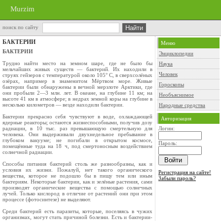
Murzim
поиск по сайту
БАКТЕРИИ
Меню
БАКТЕРИИ
Энциклопедии
Трудно найти место на земном шаре, где не было бы
Наука
мельчайших живых существ — бак­терий. Их находили в
Человек
струях гейзеров с темпе­ратурой около 105° С, в сверхсолёных
озёрах, например в знаменитом Мёртвом море. Живые
Гороскопы
бактерии были обнаружены в вечной мерзлоте Арктики, где
они пробыли 2—3 млн. лет. В океа­не, на глубине 11 км; на
Необъяснимое
высоте 41 км в атмо­сфере; в недрах земной коры на глубине в
не­сколько километров — везде находили бактерии.
Народные средства
Бактерии прекрасно себя чувствуют в воде, охлаждающей
Авторизация
ядерные реакторы; остаются жиз­неспособными, получив дозу
радиации, в 10 тыс. раз превышающую смертельную для
Логин:
человека. Они выдерживали двухнедельное пребывание в
глубоком вакууме; не погибали в открытом кос­мосе,
Пароль:
помещённые туда на 18 ч, под смертонос­ным воздействием
солнечной радиации.
Способы питания бактерий столь же разнооб­разны, как и
условия их жизни. Пожалуй, нет такого органического
Регистрация на сайте!
вещества, которое не подошло бы в пищу тем или иным
Забыли пароль?
бактериям. Неко­торые бактерии, как и зелёные растения, сами
производят органические вещества с помощью солнечных
лучей. Только кислород в отличие от растений они при этом
процессе (фотосинтезе) не выделяют.
Среди бактерий есть паразиты, которые, посе­ляясь в чужих
организмах, могут стать причи­ной болезни. Есть и бактерии-