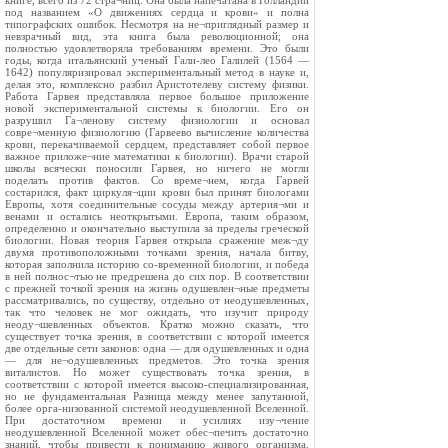
книге, всего из 72 стра¬ниц. Она была напечатана в Голландии
под названием «О движениях сердца и крови» и полна
типографских ошибок. Несмотря на не¬приглядный размер и
невзрачный вид, эта книга была революционной; она
полностью удовлетворяла требованиям времени. Это были
годы, когда итальянский ученый Гали-лео Галилей (1564 —
1642) популяризировал экспериментальный метод в науке и,
делая это, комплексно разбил Аристотелеву систему физики.
Работа Гарвея представляла первое большое приложение
новой экспериментальной системы к биологии. Его он
разрушил Га¬ленову систему физиологии и основал
совре¬менную физиологию (Гарвеево вычисление количества
крови, перекачиваемой сердцем, представляет собой первое
важное приложе¬ние математики к биологии). Врачи старой
школы всячески поносили Гарвея, но ничего не могли
поделать против фактов. Со време¬нем, когда Гарвей
состарился, факт циркуля¬ции крови был принят биологами
Европы, хотя соединительные сосуды между артерия¬ми и
венами и остались неоткрытыми. Европа, таким образом,
определенно и окончательно выступила за пределы греческой
биологии. Новая теория Гарвея открыла сражение меж¬ду
двумя противоположными точками зрения, начала битву,
которая заполнила историю со-временной биологии, и победа
в ней полнос¬тью не предрешена до сих пор. В соответствии
с прежней точкой зрения на жизнь одушевлен¬ные предметы
рассматривались, по существу, отдельно от неодушевленных,
так что человек не мог ожидать, что изучит природу
неоду¬шевленных объектов. Кратко можно сказать, что
существует точка зрения, в соответствии с которой имеется
две отдельные сети законов: одна — для одушевленных и одна
— для не¬одушевленных предметов. Это точка зрения
виталистов. Но может существовать точка зрения, в
соответствии с которой имеется высоко-специализированная,
но не фундаментальная Разница между менее запутанной,
более орга-низованной системой неодушевленной Вселенной.
При достаточном времени и усилиях изу¬чение
неодушевленной Вселенной может обес¬печить достаточно
знаний, чтобы привести к пониманию живого организма,