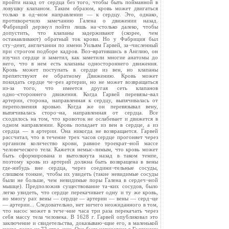
пройти назад от сердца без того, чтобы быть пойманной в
ловушку клапаном. Таким образом, кровь может двигаться
только в од¬ном направлении — к сердцу. Это, однако,
противоречило замечанию Галена о движении назад.
Фабриций дерзнул пойти лишь на¬столько далеко, чтобы
допустить, что клапаны задерживают (скорее, чем
останавливают) обратный ток крови. Но у Фабриция был
сту¬дент, англичанин по имени Уильям Гарвей, за¬численный
при строгом подборе кадров. Воз¬вратившись в Англию, он
изучил сердце и заметил, как заметили многие анатомы до
него, что в нем есть клапаны одностороннего движения.
Кровь может поступать в сердце из вен, но клапаны
препятствуют ее обратному Движению. Кровь может
покидать сердце че¬рез артерии, но не может возвращаться
из-за того, что имеется другая сеть клапанов
одно¬стороннего движения. Когда Гарвей перевязы¬вал
артерии, сторона, направленная к сердцу, выпячивалась от
переполнения кровью. Когда же он перевязывал вену,
выпячивалась сторо¬на, направленная от сердца. Все
сходилось на том, что кровоток не ослабевает и движется в
одном направлении. Кровь попадает из вен в сердце, а из
сердца — в артерии. Она никогда не возвращается. Гарвей
рассчитал, что в течение трех часов сердце прогоняет через
организм количество крови, равное троекрат¬ной массе
человеческого тела. Кажется немыс-лимым, что кровь может
быть сформирована и вытолкнута назад в таком темпе,
поэтому кровь из артерий должна быть возвращена в вены
где-нибудь вне сердца, через соедини¬тельные сосуды,
слишком тонкие, чтобы их увидеть (такие невидимые сосуды
были не больше, чем невидимые поры Галена в сердеч¬ной
мышце). Предположив существование та¬ких сосудов, было
легко увидеть, что сердце перекачивает одну и ту же кровь,
но многу раз: вены — сердце — артерии — вены — серд¬це
— артерии... Следовательно, нет ничего неожиданного в том,
что насос может в тече¬ние часа три раза перекачать через
себя массу тела человека. В 1628 г. Гарвей опубликовал это
заключение и свидетельства, доказываю¬щие его, в маленькой