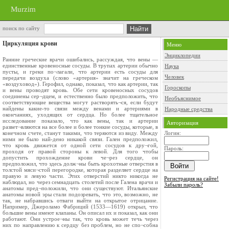
Murzim
поиск по сайту
Циркуляция крови
Меню
Энциклопедии
Ранние греческие врачи ошибались, рассуждая, что вены —
единственные кровеносные сосуды. В трупах артерии обычно
Наука
пусты, и греки по¬лагали, что артерии есть сосуды для
Человек
передачи воздуха (слово «артерия» значит на греческом
«воздуховод»). Герофил, однако, показал, что как артерии, так
Гороскопы
и вены проводят кровь. Обе сети кровеносных сосудов
соединены сер¬дцем, и естественно было предположить, что
Необъяснимое
соответствующие вещества могут растворять¬ся, если будут
найдены какие-то связи между венами и артериями в
Народные средства
окончаниях, уходящих от сердца. Но более тщательное
исследование показало, что как вены, так и артерии
Авторизация
развет¬вляются на все более и более тонкие сосуды, которые, в
конечном счете, станут такими, что теряются из виду. Между
Логин:
ними не было най-дено никакой связи. Гален предположил,
что кровь движется от одной сети сосудов к дру¬гой,
Пароль:
проходя от правой стороны к левой. Для того чтобы
допустить прохождение крови че¬рез сердце, он
предположил, что здесь долж¬ны быть крохотные отверстия в
толстой мяси¬стой перегородке, которая разделяет сердце на
правую и левую части. Этих отверстий никто никогда не
Регистрация на сайте!
наблюдал, но через семнадцать столетий после Галена врачи и
Забыли пароль?
анатомы пред¬положили, что они существуют. Итальянские
анатомы новой эры стали подозревать, что это, возможно, не
так, не набравшись отваги выйти на открытое отрицание.
Например, Джероламо Фабриций (1533—1619) открыл, что
большие вены имеют клапаны. Он описал их и показал, как они
работают. Они устрое¬ны так, что кровь может течь через
них по направлению к сердцу без проблем, но не спо¬собна