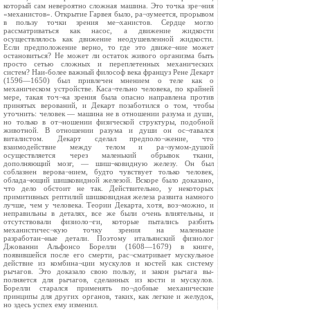
который сам невероятно сложная машина. Это точка зре¬ния
«механистов». Открытие Гарвея было, ра¬зумеется, прорывом
в пользу точки зрения ме¬ханистов. Сердце могло
рассматриваться как насос, а движение жидкости
осуществлялось как движение неодушевленной жидкости.
Если предположение верно, то где это движе¬ние может
остановиться? Не может ли остаток живого организма быть
просто сетью сложных и переплетенных механических
систем? Наи-более важный философ века француз Рене Декарт
(1596—1650) был привлечен мнением о теле как о
механическом устройстве. Каса¬тельно человека, по крайней
мере, такая точ¬ка зрения была опасно направлена против
принятых верований, и Декарт позаботился о том, чтобы
уточнить: человек — машина не в отношении разума и души,
но только в от¬ношении физической структуры, подобной
животной. В отношении разума и души он ос¬тавался
виталистом. Декарт сделал предполо¬жение, что
взаимодействие между телом и ра¬зумом-душой
осуществляется через маленький обрывок ткани,
дополняющий мозг, — шиш¬ковидную железу. Он был
соблазнен верова¬нием, будто чувствует только человек,
облада¬ющий шишковидной железой. Вскоре было доказано,
что дело обстоит не так. Действительно, у некоторых
примитивных рептилий шишковидная железа развита намного
лучше, чем у человека. Теории Декарта, хотя, воз¬можно, и
неправильны в деталях, все же были очень влиятельны, и
отсутствовали физиоло¬ги, которые пытались разбить
механистичес¬кую точку зрения на маленькие
разработан¬ные детали. Поэтому итальянский физиолог
Джованни Альфонсо Борелли (1608—1679) в книге,
появившейся после его смерти, рас¬сматривает мускульное
действие из комбина¬ции мускулов и костей как систему
рычагов. Это доказало свою пользу, и закон рычага вы-
полняется для рычагов, сделанных из кости и мускулов.
Борелли старался применять по¬добные механические
принципы для других органов, таких, как легкие и желудок,
но здесь успех ему изменил.