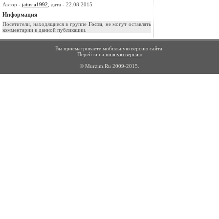
Автор -
jatusia1992
, дата - 22.08.2015
Информация
Посетители, находящиеся в группе
Гости
, не могут оставлять
комментарии к данной публикации.
Вы просматриваете мобильную версию сайта.
Перейти на
полную версию
© Murzim.Ru 2009-2015.