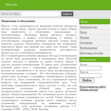
Murzim
поиск по сайту
Понимание и объяснение
Меню
Вместе с тем, принималось во внимание различие дискурсов
Энциклопедии
внутри самой науки. Задача научной теории в самом общем
виде заключается в объяснении, предсказании и
Наука
систематизации. Эталонная форма научного дискурса
Человек
сформировалась в рамках естествознания, и именно в
естествознании указанные функции научной теории были
Гороскопы
наиболее развиты. Объяснение понималось как подведение
некоторого факта или явления под закон или теорию. Такая
Необъяснимое
познавательная операция предполагала регулярность
процессов, их устойчивую повторяемость.
Народные средства
Но в гуманитарном познании формы и методы естествознания
не могли быть реализованы в неизменном виде. Простой
Авторизация
перенос методов и приемов из одной области знания в
другую оказался невозможным. В самом деле, историческое
Логин:
познание имеет дело с событиями, фактами и явлениями,
которые не повторяются и не могут быть воспроизведены в
Пароль:
экспериментальных условиях. Это обстоятельство побудило
искать ответ на вопрос о специфике гуманитарного познания.
В частности, было установлено, что его характерной чертой
является так называемый герменевтический круг. Суть
проблемы герменевтического круга состоит в том, что для
Регистрация на сайте!
понимания отдельных событий надо достичь
Забыли пароль?
предварительного понимания смысла того целого, которому
данное событие принадлежит. Но понимание целого не может
возникнуть помимо понимания его частей. Таким образом, в
гуманитарном познании ведущее место занимает метод
понимания, направленный на выявление смыслов.
Исследованию этой проблемы посвящены работы Г.-Г.
Гадамера (1900 – 2002), М.М. Бахтина.