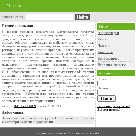
Murzim
поиск по сайту
Учение о познании
Меню
В теории познания французские материалисты являются
Энциклопедии
сенсуалистами, рассматривая ощущения как исходный акт
процесса познания. Чувствовать, с их точки зрения, значит
Наука
особым образом испытывать воздействие внешнего мира.
Человек
Исходить из ощущений - значит, по их мнению, исходить из
факторов, из реальных явлений природы. Учение французских
Гороскопы
материалистов о методе научного познания основывается на
их сенсуалистической теории познания. Основными методами
Необъяснимое
познания, с их точки зрения, являются наблюдение и
эксперимент. Положительные завоевания французского
Народные средства
материализма в учении о познании состоят в первую очередь:
а) в обосновании и защите материалистической теории
Авторизация
отражения, в стремлении весь процесс познания вывести из
воздействия внешнего мира на наши органы чувств; б) в
Логин:
попытке связать познание жизни с опытом, с практическими
интересами и потребностями людей; в) в неколебимой вере в
Пароль:
силу разума и просвещения и в их благотворность для
человечества. Историческая ограниченность их теории
познания – в неспособности осознать значение практики как
основы познания и критерия истины.
Автор -
DARK-ADMIN
, дата - 28.10.2013
Регистрация на сайте!
Забыли пароль?
Информация
Посетители, находящиеся в группе
Гости
, не могут оставлять
комментарии к данной публикации.
Вы просматриваете мобильную версию сайта.