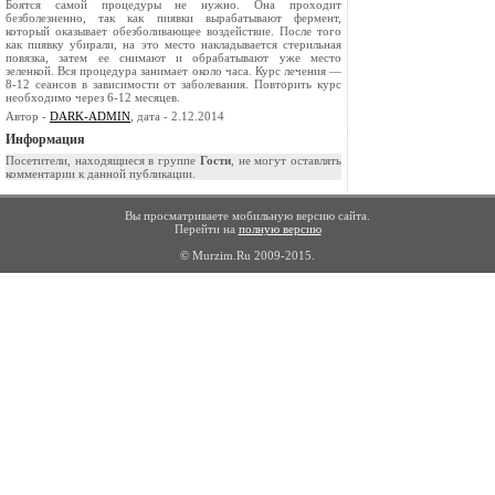
Боятся самой процедуры не нужно. Она проходит
безболезненно, так как пиявки вырабатывают фермент,
который оказывает обезболивающее воздействие. После того
как пиявку убирали, на это место накладывается стерильная
повязка, затем ее снимают и обрабатывают уже место
зеленкой. Вся процедура занимает около часа. Курс лечения —
8-12 сеансов в зависимости от заболевания. Повторить курс
необходимо через 6-12 месяцев.
Автор -
DARK-ADMIN
, дата - 2.12.2014
Информация
Посетители, находящиеся в группе
Гости
, не могут оставлять
комментарии к данной публикации.
Вы просматриваете мобильную версию сайта.
Перейти на
полную версию
© Murzim.Ru 2009-2015.