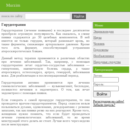
Murzim
поиск по сайту
Гирудотерапия
Меню
Гирудотерапия (лечение пиявками) в последнее десятилетие
Энциклопедии
приобрело огромную популярность. Как оказалось, в слюне
пиявки содержится до 30 целебных компонентов. В ней
Наука
имеется не только гирудин, который разжижает кровь, но
Человек
также ферменты, снижающие артериальное давление. Кроме
того есть фермент, способствующий устранению
Гороскопы
атеросклеротических бляшек.
Необъяснимое
Данный метод терапии применяется в различных областях
при лечении заболеваний. Так, например, с помощью
Народные средства
гирудотерапии лечат сердечно-сосудистые заболевания —
гипертонию, ишемическую болезнь сердца, а также
Авторизация
атеросклероз, остеохондроз, артроз, геморрой, заболевания
кожи. Для реабилитации в послеоперационный период.
Логин:
Гирудотерапия активно применяется при лечении
Пароль:
гинекологических заболеваний — вульвовагинит, бесплодие,
поликистоз яичников и эндометриоз. О том, как лечат
эндометриоз с помощью пиявок.
Если говорить о самой процедуре гирудотерапии, то она
Регистрация на сайте!
проводится врачом-гирудотерапевтом. Перед сеансом нельзя
Забыли пароль?
пользоваться духами, одеколонами, дезодорантами с резкими
запахами, так как пиявки резко на них реагируют. Кроме того,
женщинам нужно помнить, что если будет проводиться
лечение гинекологических заболеваний, то во время
менструаций этого делать не стоит. Лучше всего через неделю
после менструации.