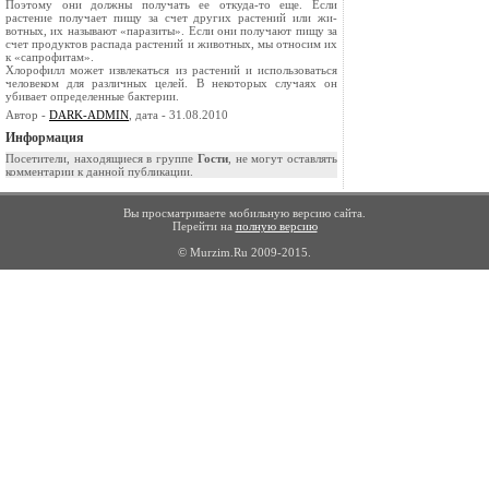
Поэтому они должны получать ее откуда-то еще. Если
растение получает пищу за счет других растений или жи­
вотных, их называют «паразиты». Если они полу­чают пищу за
счет продуктов распада растений и животных, мы относим их
к «сапрофитам».
Хлорофилл может извлекаться из растений и использоваться
человеком для различных целей. В некоторых случаях он
убивает определенные бактерии.
Автор -
DARK-ADMIN
, дата - 31.08.2010
Информация
Посетители, находящиеся в группе
Гости
, не могут оставлять
комментарии к данной публикации.
Вы просматриваете мобильную версию сайта.
Перейти на
полную версию
© Murzim.Ru 2009-2015.