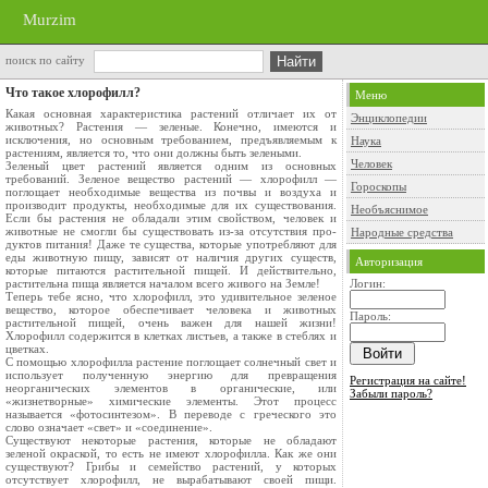
Murzim
поиск по сайту
Что такое хлорофилл?
Меню
Какая основная характеристика растений отли­чает их от
Энциклопедии
животных? Растения — зеленые. Ко­нечно, имеются и
исключения, но основным тре­бованием, предъявляемым к
Наука
растениям, является то, что они должны быть зелеными.
Человек
Зеленый цвет растений является одним из ос­новных
требований. Зеленое вещество растений — хлорофилл —
Гороскопы
поглощает необходимые вещества из почвы и воздуха и
производит продукты, необ­ходимые для их существования.
Необъяснимое
Если бы растения не обладали этим свойством, человек и
животные не смогли бы существовать из-за отсутствия про­
Народные средства
дуктов питания! Даже те существа, которые упот­ребляют для
еды животную пищу, зависят от на­личия других существ,
Авторизация
которые питаются растительной пищей. И действительно,
растительна пища является началом всего живого на Земле!
Логин:
Теперь тебе ясно, что хлорофилл, это удиви­тельное зеленое
вещество, которое обеспечивает человека и животных
Пароль:
растительной пищей, очень важен для нашей жизни!
Хлорофилл содержится в клетках листьев, а также в стеблях и
цветках.
С помощью хлорофилла растение поглощает солнечный свет и
использует полученную энер­гию для превращения
Регистрация на сайте!
неорганических элементов в органические, или
Забыли пароль?
«жизнетворные» химические элементы. Этот процесс
называется «фотосинте­зом». В переводе с греческого это
слово означает «свет» и «соединение».
Существуют некоторые растения, которые не обладают
зеленой окраской, то есть не имеют хлорофилла. Как же они
существуют? Грибы и семейство растений, у которых
отсутствует хлоро­филл, не вырабатывают своей пищи.