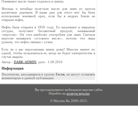
Оливковое масло также годилось в лампы.
Японцы и китайцы получали масло для ламп из орехов
различных деревьев. В наши дни для этого мог бы быть
использован земляной орех, если бы в недрах Земли не
открыли нефть.
Нефть была открыта в 1859 году. Ее нагрева­ют в закрытых
сосудах, получают бесцветный продукт, называемый
«керосин». Он стал наиболее употребим для ламп. Сначала
керосин назывался «угольное масло», потому что люди
думали, что нефть связана с углем.
Есть ли у вас керосиновая лампа дома? Мно­гие имеют по
одной, чтобы пользоваться ее, когда не будет электричества в
случае аварии.
Автор -
DARK-ADMIN
, дата - 1.09.2010
Информация
Посетители, находящиеся в группе
Гости
, не могут оставлять
комментарии к данной публикации.
Вы просматриваете мобильную версию сайта.
Перейти на
полную версию
© Murzim.Ru 2009-2015.