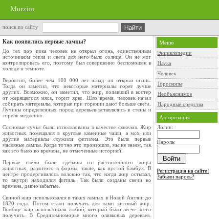
Murzim
поиск по сайту
Как появились первые лампы?
Меню
До тех пор пока человек не открыл огонь, единственным
Энциклопедии
источником тепла и света для него было солнце. Он не мог
контролировать его, поэ­тому был совершенно беспомощен в
Наука
холоде и темноте.
Человек
Вероятно, более чем 100 000 лет назад он от­крыл огонь.
Гороскопы
Тогда он заметил, что некоторые ма­териалы горят лучше
других. Возможно, он заме­тил, что жир, попавший в костер
Необъяснимое
от жарящегося мяса, горит ярко. Шло время, человек начал
со­бирать материалы, которые при горении дают больше света.
Народные средства
Лучины определенных пород де­ревьев вставлялись в стены и
горели медленно.
Авторизация
Сосновые сучья были использованы в качестве факелов. Жир
Логин:
животных помещался в круглые каменные чаши, а мох или
другие материалы слу­жили фитилем. Это были первые
Пароль:
масляные лам­пы. Когда точно это произошло, мы не знаем, так
как это было во времена, не отмеченные исто­рией.
Первые свечи были сделаны из растопленного жира
животных, разлитого в формы, такие, как пустой бамбук. В
Регистрация на сайте!
центре продергивалось волокно так, что когда жир остывал,
Забыли пароль?
то внутри находился фитиль. Так были созданы свечи во
времена, дав­но забытые.
Свиной жир использовался в таких лампах в Новой Англии до
1820 года. Потом стали полу­чать для ламп китовый жир.
Вообще жир исполь­зовали любой, который было легче всего
полу­чить. В Средиземноморье много оливковых де­ревьев.