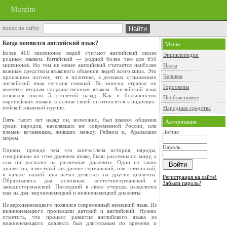
Murzim
поиск по сайту
Когда появился английский язык?
Меню
Более 400 миллионов людей считают англий­ский своим
Энциклопедии
родным языком. Китайский — родной более чем для 650
миллионов. Но тем не менее английский считается наиболее
Наука
важным средством языкового общения людей всего мира. Это
Человек
про­изошло потому, что в политике, в деловых отно­шениях
английский язык сегодня главный. Во многих странах он
Гороскопы
является вторым государствен­ным языком. Английский язык
появился около 5 столетий назад. Как и большинство
Необъяснимое
европейских языков, в основе своей он относится к индоевро­
пейской языковой группе.
Народные средства
Пять тысяч лет назад он, возможно, был язы­ком общения
Авторизация
среди народов, населявших юг со­временной России, или
племен кочевников, жив­ших между Рейном и, Аральским
Логин:
морем.
Пароль:
Однако, прежде чем это запечатлела история, народы,
говорившие на этом древнем языке, были рассеяны по миру, а
сам он распался на различ­ные диалекты. Один из таких
диалектов, извест­ный как древне-германский, или тевтонский,
в начале нашей эры начал делиться на другие диа­лекты.
Регистрация на сайте!
Образовались два основных: восточногер­манский и
Забыли пароль?
западногерманский. Последний в свою очередь разделился
еще на два: верхненемецкий и нижненемецкий диалекты.
Из верхненемецкого появился современный немецкий язык. Из
нижненемецкого произошли датский и английский. Нужно
отметить, что про­цесс развития английского языка из
нижненемец­кого диалекта был длительным по времени и