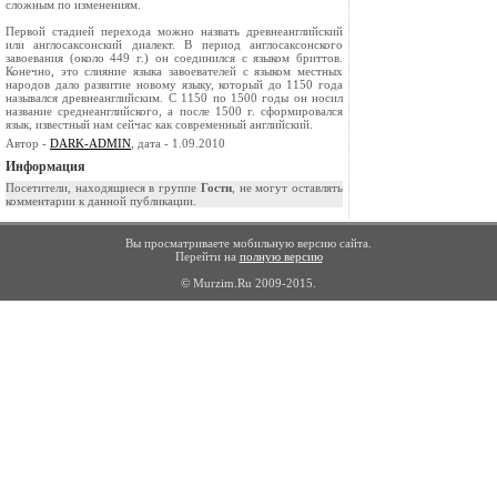
сложным по изменениям.
Первой стадией перехода можно назвать древ­неанглийский
или англосаксонский диалект. В пе­риод англосаксонского
завоевания (около 449 г.) он соединился с языком бриттов.
Конечно, это слияние языка завоевателей с языком местных
народов дало развитие новому языку, который до 1150 года
назывался древнеанглийским. С 1150 по 1500 годы он носил
название среднеанглийско­го, а после 1500 г. сформировался
язык, извест­ный нам сейчас как современный английский.
Автор -
DARK-ADMIN
, дата - 1.09.2010
Информация
Посетители, находящиеся в группе
Гости
, не могут оставлять
комментарии к данной публикации.
Вы просматриваете мобильную версию сайта.
Перейти на
полную версию
© Murzim.Ru 2009-2015.