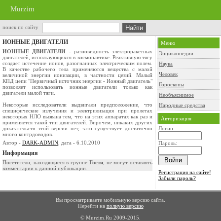
Murzim
поиск по сайту
ИОННЫЕ ДВИГАТЕЛИ
Меню
ИОННЫЕ ДВИГАТЕЛИ
- разновидность электроракетных
Энциклопедии
двигателей, использующихся в космонавтике. Реактивную тягу
создает истечение ионов, разогнанных электрическим полем.
Наука
В качестве рабочего тела применяются вещества с малой
Человек
величиной энергии ионизации, в частности цезий. Малый
КПД цепи "Первичный источник энергии - Ионный двигатель"
Гороскопы
позволяет использовать ионные двигатели только как
двигатели малой тяги.
Необъяснимое
Некоторые исследователи выдвигали предположение, что
Народные средства
специфические излучения и электрилизация при пролетах
некоторых НЛО вызвана тем, что на этих аппаратах как раз и
Авторизация
применяется такой тип двигателей. Впрочем, никаких других
доказательств этой версии нет, зато существует достаточно
Логин:
много контрдоводов.
Автор -
DARK-ADMIN
, дата - 6.10.2010
Пароль:
Информация
Посетители, находящиеся в группе
Гости
, не могут оставлять
комментарии к данной публикации.
Регистрация на сайте!
Забыли пароль?
Вы просматриваете мобильную версию сайта.
Перейти на
полную версию
© Murzim.Ru 2009-2015.