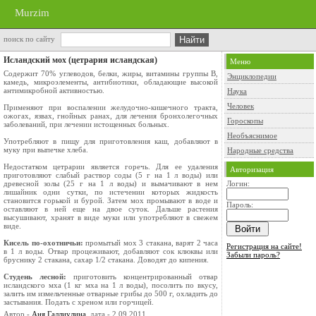
Murzim
поиск по сайту
Исландский мох (цетрария исландская)
Меню
Содержит 70% углеводов, белки, жиры, витамины группы В,
Энциклопедии
камедь, микроэлементы, антибиотики, обладающие высокой
антимикробной активностью.
Наука
Человек
Применяют при воспалении желудочно-кишечного тракта,
ожогах, язвах, гнойных ранах, для лечения бронхолегочных
Гороскопы
заболеваний, при лечении истощенных больных.
Необъяснимое
Употребляют в пищу для приготовления каш, добавляют в
муку при выпечке хлеба.
Народные средства
Недостатком цетрарии является горечь. Для ее удаления
Авторизация
приготовляют слабый раствор соды (5 г на 1 л воды) или
древесной золы (25 г на 1 л воды) и вымачивают в нем
Логин:
лишайник одни сутки, по истечении которых жидкость
становится горькой и бурой. Затем мох промывают в воде и
Пароль:
оставляют в ней еще на двое суток. Дальше растения
высушивают, хранят в виде муки или употребляют в свежем
виде.
Кисель по-охотничьи:
промытый мох 3 стакана, варят 2 часа
Регистрация на сайте!
в 1 л воды. Отвар процеживают, добавляют сок клюквы или
Забыли пароль?
бруснику 2 стакана, сахар 1/2 стакана. Доводят до кипения.
Студень лесной:
приготовить концентрированный отвар
исландского мха (1 кг мха на 1 л воды), посолить по вкусу,
залить им измельченные отварные грибы до 500 г, охладить до
застывания. Подать с хреном или горчицей.
Автор -
Аня Галлиулина
, дата - 2.09.2011