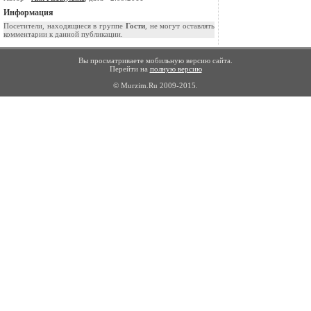
Информация
Посетители, находящиеся в группе
Гости
, не могут оставлять
комментарии к данной публикации.
Вы просматриваете мобильную версию сайта.
Перейти на
полную версию
© Murzim.Ru 2009-2015.