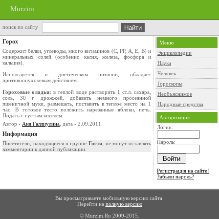
Murzim
поиск по сайту
Горох
Меню
Содержит белки, углеводы, много витаминов (С, РР, А, Е, В) и
Энциклопедии
минеральных солей (особенно калия, железа, фосфора и
кальция).
Наука
Человек
Используется в диетическом питании, обладает
противоопухолевым действием.
Гороскопы
Гороховые оладьи:
в теплой воде растворить 1 ст.л. сахара,
Необъяснимое
соль, 30 г дрожжей, добавить немного просеянной
пшеничной муки, размешать, поставить в теплое место на 1
Народные средства
час. В готовое тесто положить нарезанные яблоки, печь.
Подать с густым киселем.
Авторизация
Автор -
Аня Галлиулина
, дата - 2.09.2011
Логин:
Информация
Пароль:
Посетители, находящиеся в группе
Гости
, не могут оставлять
комментарии к данной публикации.
Регистрация на сайте!
Забыли пароль?
Вы просматриваете мобильную версию сайта.
Перейти на
полную версию
© Murzim.Ru 2009-2015.