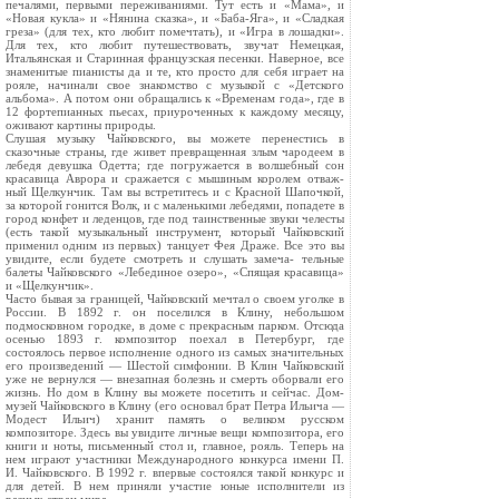
печалями, первыми переживаниями. Тут есть и «Мама», и
«Новая кукла» и «Нянина сказка», и «Баба-Яга», и «Сладкая
греза» (для тех, кто любит помечтать), и «Игра в лошадки».
Для тех, кто любит путешествовать, звучат Немецкая,
Итальянская и Старинная французская песенки. Наверное, все
знаменитые пианисты да и те, кто просто для себя играет на
рояле, начинали свое знакомство с музыкой с «Детского
альбома». А потом они обращались к «Временам года», где в
12 фортепианных пьесах, приуроченных к каждому месяцу,
оживают картины природы.
Слушая музыку Чайковского, вы можете перенестись в
сказочные страны, где живет превращенная злым чародеем в
лебедя девушка Одетта; где погружается в волшебный сон
красавица Аврора и сражается с мышиным королем отваж-
ный Щелкунчик. Там вы встретитесь и с Красной Шапочкой,
за которой гонится Волк, и с маленькими лебедями, попадете в
город конфет и леденцов, где под таинственные звуки челесты
(есть такой музыкальный инструмент, который Чайковский
применил одним из первых) танцует Фея Драже. Все это вы
увидите, если будете смотреть и слушать замеча- тельные
балеты Чайковского «Лебединое озеро», «Спящая красавица»
и «Щелкунчик».
Часто бывая за границей, Чайковский мечтал о своем уголке в
России. В 1892 г. он поселился в Клину, небольшом
подмосковном городке, в доме с прекрасным парком. Отсюда
осенью 1893 г. композитор поехал в Петербург, где
состоялось первое исполнение одного из самых значительных
его произведений — Шестой симфонии. В Клин Чайковский
уже не вернулся — внезапная болезнь и смерть оборвали его
жизнь. Но дом в Клину вы можете посетить и сейчас. Дом-
музей Чайковского в Клину (его основал брат Петра Ильича —
Модест Ильич) хранит память о великом русском
композиторе. Здесь вы увидите личные вещи композитора, его
книги и ноты, письменный стол и, главное, рояль. Теперь на
нем играют участники Международного конкурса имени П.
И. Чайковского. В 1992 г. впервые состоялся такой конкурс и
для детей. В нем приняли участие юные исполнители из