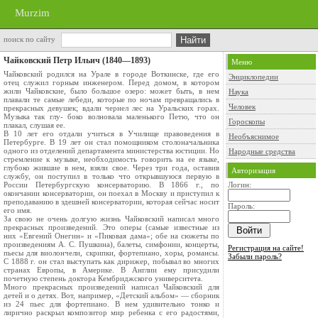
Murzim
поиск по сайту
Чайковский Петр Ильич (1840—1893)
Меню
Чайковский родился на Урале в городе Воткинске, где его
Энциклопедии
отец служил горным инженером. Перед домом, в котором
жили Чайковские, было большое озеро: может быть, в нем
Наука
плавали те самые лебеди, которые по ночам превращались в
Человек
прекрасных девушек; вдали чернел лес на Уральских горах.
Музыка так глу- боко волновала маленького Петю, что он
Гороскопы
плакал, слушая ее.
В 10 лет его отдали учиться в Училище правоведения в
Необъяснимое
Петербурге. В 19 лет он стал помощником столоначальника
одного из отделений департамента министерства юстиции. Но
Народные средства
стремление к музыке, необходимость говорить на ее языке,
глубоко жившие в нем, взяли свое. Через три года, оставив
Авторизация
службу, он поступил в только что открывшуюся первую в
России Петербургскую консерваторию. В 1866 г., по
Логин:
окончании консерватории, он поехал в Москву и приступил к
преподаванию в здешней консерватории, которая сейчас носит
Пароль:
его имя.
За свою не очень долгую жизнь Чайковский написал много
прекрасных произведений. Это оперы (самые известные из
них «Евгений Онегин» и «Пиковая дама»; обе на сюжеты по
произведениям А. С. Пушкина), балеты, симфонии, концерты,
Регистрация на сайте!
пьесы для виолончели, скрипки, фортепиано, хоры, романсы.
Забыли пароль?
С 1888 г. он стал выступать как дирижер, побывал во многих
странах Европы, в Америке. В Англии ему присудили
почетную степень доктора Кембриджского университета.
Много прекрасных произведений написал Чайковский для
детей и о детях. Вот, например, «Детский альбом» — сборник
из 24 пьес для фортепиано. В нем удивительно тонко и
лирично раскрыл композитор мир ребенка с его радостями,