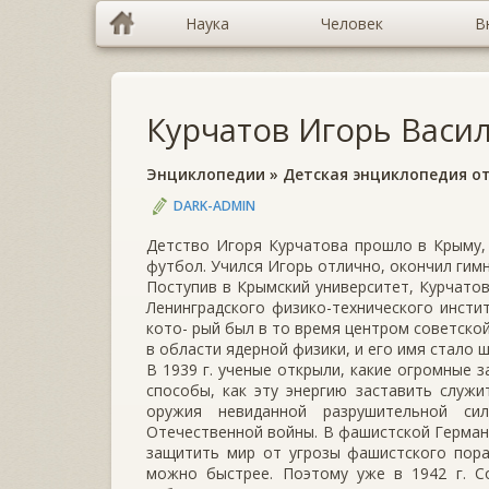
Наука
Человек
В
Курчатов Игорь Васи
Энциклопедии
»
Детская энциклопедия от
DARK-ADMIN
Детство Игоря Курчатова прошло в Крыму, 
футбол. Учился Игорь отлично, окончил гим
Поступив в Крымский университет, Курчатов
Ленинградского физико-технического инстит
кото- рый был в то время центром советско
в области ядерной физики, и его имя стало 
В 1939 г. ученые открыли, какие огромные з
способы, как эту энергию заставить служ
оружия невиданной разрушительной си
Отечественной войны. В фашистской Герман
защитить мир от угрозы фашистского пора
можно быстрее. Поэтому уже в 1942 г. Со