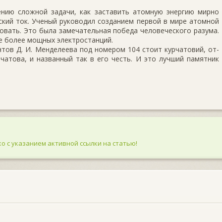
нию сложной задачи, как заставить атомную энергию мирно
ский ток. Ученый руководил созданием первой в мире атомной
твовать. Это была замечательная победа человеческого разума.
е более мощных электростанций.
тов Д. И. Менделеева под номером 104 стоит курчатовий, от-
чатова, и названный так в его честь. И это лучший памятник
о с указанием активной ссылки на статью!