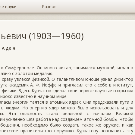
не науки
Разное
льевич (1903—1960)
 А до Я
в Симферополе. Он много читал, занимался музыкой, играл в
назию с золотой медалью.
 сразу увлекся физикой. О талантливом юноше узнал директор
ута академик А. Ф. Иоффе и пригласил его к себе в институт,
й физики. Здесь Курчатов сделал свои первые научные открытия
широко известно в научном мире.
апасы энергии таятся в атомных ядрах. Они предсказали пути и
ить людям. Но энергию ядер можно было использовать и для
лы. Эта опасность стала реальной с началом Великой
ии усиленно шла работа над созданием атомной бомбы. Чтобы
бощения, необходимо было создать такое же оружие, и как
ветское правительство поручило Курчатову возглавить эту