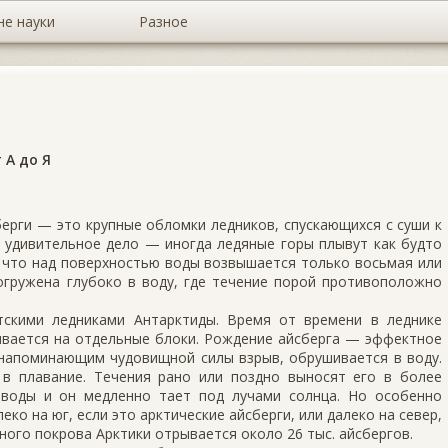
не науки
Разное
 А до Я
сберги — это крупные обломки ледников, спускающихся с суши к
И удивительное дело — иногда ледяные горы плывут как будто
, что над поверхностью воды возвышается только восьмая или
погружена глубоко в воду, где течение порой противоположно
тскими ледниками Антарктиды. Время от времени в леднике
ывается на отдельные блоки. Рождение айсберга — эффектное
 напоминающим чудовищной силы взрыв, обрушивается в воду.
 в плавание. Течения рано или поздно выносят его в более
воды и он медленно тает под лучами солнца. Но особенно
ко на юг, если это арктические айсберги, или далеко на север,
яного покрова Арктики отрывается около 26 тыс. айсбергов.