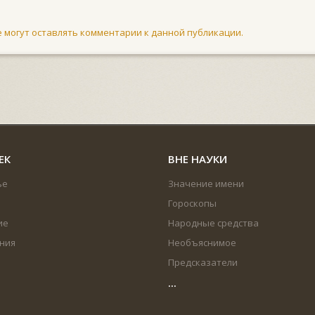
не могут оставлять комментарии к данной публикации.
ЕК
ВНЕ НАУКИ
ье
Значение имени
Гороскопы
ие
Народные средства
ния
Необъяснимое
Предсказатели
...