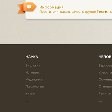
Информация
Посетители, находящиеся в группе
Гости
, 
НАУКА
ЧЕЛОВ
Биология
Здоров
История
Красота
Медицина
Обучен
Психология
Отноше
Химия
Религия
...
...