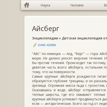
Наука
Человек
В
Айсберг
Энциклопедии
»
Детская энциклопедия от
DARK-ADMIN
"Айс" по-немецки — лед, "берг" — гора. Ай
морю. Их далеко уносят морские течения. 
бы против течения. Происходит так потому
девятая часть всего айсберга, остальная 
тому, что на поверхности.
Самые крупные айсберги рождаются гиган
образуются глубокие трещины, и он раскал
зрелище. Огромная масса льда с грохотом,
Оказавшись в воде, айсберг отправляется
теплые широты, где его омывают теплые 
крупные айсберги успевают продвинуться дале
если — антарктические. Всего за год от лед