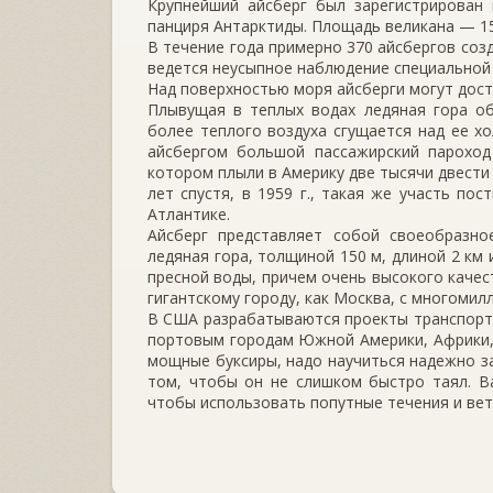
Крупнейший айсберг был зарегистрирован 
панциря Антарктиды. Площадь великана — 15
В течение года примерно 370 айсбергов соз
ведется неусыпное наблюдение специальной
Над поверхностью моря айсберги могут дост
Плывущая в теплых водах ледяная гора о
более теплого воздуха сгущается над ее хо
айсбергом большой пассажирский пароход 
котором плыли в Америку две тысячи двести
лет спустя, в 1959 г., такая же участь по
Атлантике.
Айсберг представляет собой своеобразн
ледяная гора, толщиной 150 м, длиной 2 км
пресной воды, причем очень высокого качес
гигантскому городу, как Москва, с многоми
В США разрабатываются проекты транспорти
портовым городам Южной Америки, Африки, 
мощные буксиры, надо научиться надежно за
том, чтобы он не слишком быстро таял. В
чтобы использовать попутные течения и вет