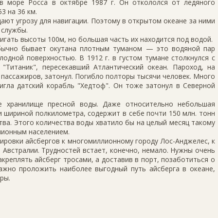
в море Росса в октябре 1987 г. Он откололся от ледяного
3 на 36 км.
дают угрозу для навигации. Поэтому в открытом океане за ними
 службы.
игать высоты 100м, но большая часть их находится под водой.
бычно бывает окутана плотным туманом — это водяной пар
лодной поверхностью. В 1912 г. в густом тумане столкнулся с
"Титаник", пересекавший Атлантический океан. Пароход, на
 пассажиров, затонул. Погибло полторы тысячи человек. Много
стигла датский корабль "Хедтоф". Он тоже затонул в Северной
ое хранилище пресной воды. Даже относительно небольшая
 и шириной полкилометра, содержит в себе почти 150 млн. тонн
тва. Этого количества воды хватило бы на целый месяц такому
ллионным населением.
ровки айсбергов к многомиллионному городу Лос-Анджелес, к
Австралии. Трудностей встает, конечно, немало. Нужны очень
креплять айсберг тросами, а доставив в порт, позаботиться о
ажно проложить наиболее выгодный путь айсберга в океане,
ры.