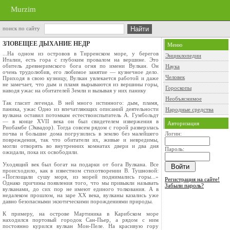
Murzim
поиск по сайту
ЗЛОВЕЩЕЕ ДЫХАНИЕ НЕДР
Меню
...На одном из островов в Тирренском море, у берегов
Энциклопедии
Италии, есть гора с глубоким провалом на вершине. Это
обитель древнеримского бога огня по имени Вулкан. Он
Наука
очень трудолюбив, его любимое занятие — кузнечное дело.
Человек
Приходя в свою кузницу, Вулкан увлекается работой и даже
не замечает, что дым и пламя вырываются из вершины горы,
Гороскопы
наводя ужас на обитателей Земли и вызывая у них панику
Необъяснимое
Так гласит легенда. В ней много истинного: дым, пламя,
паника, ужас Одно из впечатляющих описаний деятельности
Народные средства
вулкана оставил потомкам естествоиспытатель А. Гумбольдт
— в конце XVII века он был свидетелем извержения в
Авторизация
Риобамбе (Эквадор). Тогда совсем рядом с горой разверзлась
почва и большие дома погрузились в землю без малейшего
Логин:
повреждения, так что обитатели их, живые и невредимы,
могли отворять во внутренних комнатах двери и два дня
Пароль:
ожидали, пока их освободили.
Уходящий век был богат на подарки от бога Вулкана. Все
происходило, как в известном стихотворении В. Тушновой:
«Поглощали сушу моря, из морей поднимались горы...»
Регистрация на сайте!
Однако причины появления того, что мы привыкли называть
Забыли пароль?
вулканами, до сих пор не имеют единого толкования. А в
недалеком прошлом, на заре XX века, вулканы казались уже
давно безопасными экзотическими порождениями природы.
К примеру, на острове Мартиника в Карибском море
находился портовый городок Сан-Пьер, а рядом с ним
постоянно курился вулкан Мон-Пеле. На красивую гору