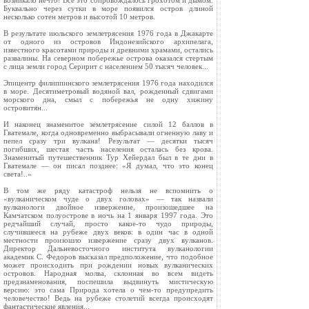
возникало нечто! Все это сопровождалось грохотом и дымом.
Буквально через сутки в море появился остров длиной
несколько сотен метров и высотой 10 метров.
В результате июльского землетрясения 1976 года в Джакарте
от одного из островов Индонезийского архипелага,
известного красотами природы и древними храмами, остались
развалины. На северном побережье острова оказался стертым
с лица земли город Серирит с населением 50 тысяч человек...
Эпицентр филиппинского землетрясения 1976 года находился
в море. Десятиметровый водяной вал, рожденный сдвигами
морского дна, смыл с побережья не одну хижину
островитян...
И наконец знаменитое землетрясение силой 12 баллов в
Гватемале, когда одновременно выбрасывали огненную лаву и
пепел сразу три вулкана! Результат — десятки тысяч
погибших, шестая часть населения осталась без крова.
Знаменитый путешественник Тур Хейердал был в те дни в
Гватемале — он писал позднее: «Я думал, что это конец
света!..»
В том же ряду катастроф нельзя не вспомнить о
«вулканическом чуде о двух головах» — так назвали
вулканологи двойное извержение, произошедшее на
Камчатском полуострове в ночь на 1 января 1997 года. Это
редчайший случай, просто какое-то чудо природы,
случившееся на рубеже двух веков: в один час в одной
местности произошло извержение сразу двух вулканов.
Директор Дальневосточного института вулканологии
академик С. Федоров высказал предположение, что подобное
может происходить при рождении новых вулканических
островов. Народная молва, склонная во всем видеть
предзнаменования, поспешила выдвинуть мистическую
версию: это сама Природа хотела о чем-то предупредить
человечество! Ведь на рубеже столетий всегда происходят
фантастические явления...