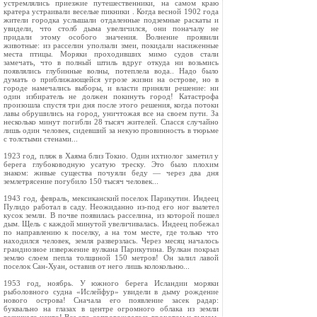
устремлялись приезжие путешественники, на самом краю
кратера устраивали веселые пикники . Когда весной 1902 года
жители городка услышали отдаленные подземные раскаты и
увидели, что столб дыма увеличился, они поначалу не
придали этому особого значения. Волнение проявили
животные: из расселин уползали змеи, покидали насиженные
места птицы. Моряки проходивших мимо судов стали
замечать, что в полный штиль вдруг откуда ни возьмись
появлялись глубинные волны, потеплела вода.. Надо было
думать о приближающейся угрозе жизни на острове, но в
городе намечались выборы, и власти приняли решение: ни
один избиратель не должен покинуть город! Катастрофа
произошла спустя три дня после этого решения, когда потоки
лавы обрушились на город, уничтожая все на своем пути. За
несколько минут погибли 28 тысяч жителей. Спасся случайно
лишь один человек, сидевший за некую провинность в тюрьме
с толстыми стенами...
1923 год, пляж в Хаяма близ Токио. Один ихтиолог заметил у
берега глубоководную усатую треску. Это было плохим
знаком: живые существа почуяли беду — через два дня
землетрясение погубило 150 тысяч человек...
1943 год, февраль, мексиканский поселок Парикутин. Индеец
Пулидо работал в саду. Неожиданно из-под его ног вылетел
кусок земли. В почве появилась расселина, из которой пошел
дым. Щель с каждой минутой увеличивалась. Индеец побежал
по направлению к поселку, а на том месте, где только что
находился человек, земля разверзлась. Через месяц началось
грандиозное извержение вулкана Парикутина. Вулкан покрыл
землю слоем пепла толщиной 150 метров! Он залил лавой
поселок Сан-Хуан, оставив от него лишь колокольню...
1953 год, ноябрь. У южного берега Исландии моряки
рыболовного судна «Ислейфур» увидели в дыму рождение
нового острова! Сначала его появление засек радар:
буквально на глазах в центре огромного облака из земли