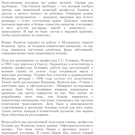
Пересаженная роговица все равно мутнеет. Сколько раз
пробовали… Сам Гиппель пробовал — тот, который изобрел
трепан, наш знаменитый казанский профессор Адамюк и
другие, а ничего путного не добились. Операцию делают
особым инструментом — трепаном, имеющим вид полого
цилиндра с остро отточенным краем. Довольно тяжелым
трепаном вырезают в бельме отверстие-окошечко и вставляют
в него кусочек роговицы, взятой у животного, —
трансплантат. И еще не было случая в мировой практике,
чтобы трансплантат не помутнел…
Вскоре Филатов перешел на работу в Московскую глазную
больницу. Здесь, на большом клиническом материале, он три
года занимался изучением различных форм заболеваний,
совершенствовал свою оперативную технику.
Получив приглашение от профессора С.С. Головина, Филатов
в 1903 году переехал в Одессу. Ординатура и ассистентура в
клинике профессора Головина, работа над диссертацией и
военная служба на долгие годы отодвинули мысль о
пересадке роговицы. Головин был учителем и руководителем
Филатова, который с 1906 года состоял его ассистентом.
Темой своей диссертации Владимир Филатов взял «Учение о
клеточных ядах в офтальмологии». Обширное исследование
должно было быть посвящено влиянию нормальных и
ядовитых для клеток сывороток на глаз. Чем глубже он
разрабатывал свою тему, чем больше знакомился с
клиническим материалом, тем яснее становилась ему причина
помутнения трансплантата. Дело было в невозможности
существования в организме человека чужой для него ткани,
чужих клеток: попадая в человеческий организм, они заранее
были обречены на рассасывание.
Когда работа над диссертацией подходила к концу, профессор
Головин дал Филатову новую книжку «Офтальмологического
архива». Там была статья Цирма о причинах неудач с
пересадкой роговицы. В статье Цирма был описан первый