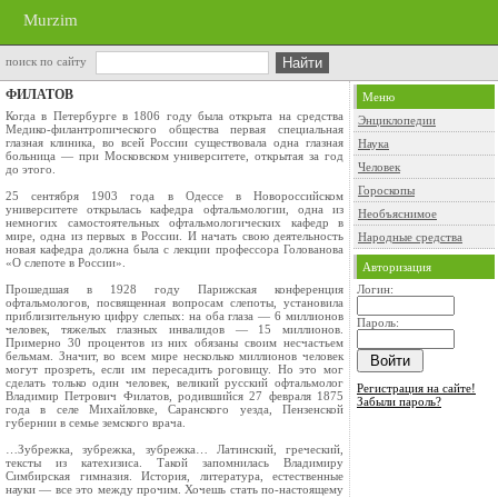
Murzim
поиск по сайту
ФИЛАТОВ
Меню
Когда в Петербурге в 1806 году была открыта на средства
Энциклопедии
Медико-филантропического общества первая специальная
глазная клиника, во всей России существовала одна глазная
Наука
больница — при Московском университете, открытая за год
Человек
до этого.
Гороскопы
25 сентября 1903 года в Одессе в Новороссийском
университете открылась кафедра офтальмологии, одна из
Необъяснимое
немногих самостоятельных офтальмологических кафедр в
мире, одна из первых в России. И начать свою деятельность
Народные средства
новая кафедра должна была с лекции профессора Голованова
«О слепоте в России».
Авторизация
Прошедшая в 1928 году Парижская конференция
Логин:
офтальмологов, посвященная вопросам слепоты, установила
приблизительную цифру слепых: на оба глаза — 6 миллионов
Пароль:
человек, тяжелых глазных инвалидов — 15 миллионов.
Примерно 30 процентов из них обязаны своим несчастьем
бельмам. Значит, во всем мире несколько миллионов человек
могут прозреть, если им пересадить роговицу. Но это мог
сделать только один человек, великий русский офтальмолог
Регистрация на сайте!
Владимир Петрович Филатов, родившийся 27 февраля 1875
Забыли пароль?
года в селе Михайловке, Саранского уезда, Пензенской
губернии в семье земского врача.
…Зубрежка, зубрежка, зубрежка… Латинский, греческий,
тексты из катехизиса. Такой запомнилась Владимиру
Симбирская гимназия. История, литература, естественные
науки — все это между прочим. Хочешь стать по-настоящему