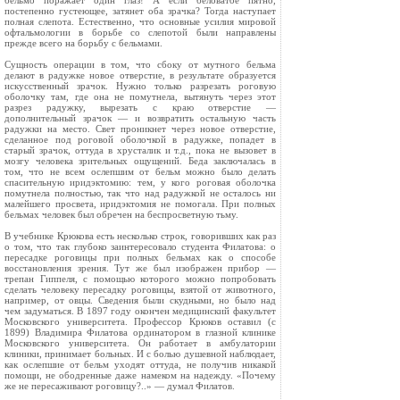
бельмо поражает один глаз! А если беловатое пятно,
постепенно густеющее, затянет оба зрачка? Тогда наступает
полная слепота. Естественно, что основные усилия мировой
офтальмологии в борьбе со слепотой были направлены
прежде всего на борьбу с бельмами.
Сущность операции в том, что сбоку от мутного бельма
делают в радужке новое отверстие, в результате образуется
искусственный зрачок. Нужно только разрезать роговую
оболочку там, где она не помутнела, вытянуть через этот
разрез радужку, вырезать с краю отверстие —
дополнительный зрачок — и возвратить остальную часть
радужки на место. Свет проникнет через новое отверстие,
сделанное под роговой оболочкой в радужке, попадет в
старый зрачок, оттуда в хрусталик и т.д., пока не вызовет в
мозгу человека зрительных ощущений. Беда заключалась в
том, что не всем ослепшим от бельм можно было делать
спасительную иридэктомию: тем, у кого роговая оболочка
помутнела полностью, так что над радужкой не осталось ни
малейшего просвета, иридэктомия не помогала. При полных
бельмах человек был обречен на беспросветную тьму.
В учебнике Крюкова есть несколько строк, говоривших как раз
о том, что так глубоко заинтересовало студента Филатова: о
пересадке роговицы при полных бельмах как о способе
восстановления зрения. Тут же был изображен прибор —
трепан Гиппеля, с помощью которого можно попробовать
сделать человеку пересадку роговицы, взятой от животного,
например, от овцы. Сведения были скудными, но было над
чем задуматься. В 1897 году окончен медицинский факультет
Московского университета. Профессор Крюков оставил (с
1899) Владимира Филатова ординатором в глазной клинике
Московского университета. Он работает в амбулатории
клиники, принимает больных. И с болью душевной наблюдает,
как ослепшие от бельм уходят оттуда, не получив никакой
помощи, не ободренные даже намеком на надежду. «Почему
же не пересаживают роговицу?..» — думал Филатов.