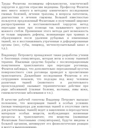
Труды Филатова посвящены офтальмологии, пластической
хирургии и другим отраслям медицины. Профессор Филатов
внес много нового в методику клинического исследования
глазных болезней, лечения трахомы, в вопросы патогенеза,
диагностики и лечения глаукомы. Большой известностью
пользуется предложенный Филатовым и получивший широкое
распространение в восстановительной хирургии метод
пересадки кожи при помощи так называемого круглого
кожного стебля. Применение этого метода дает возможность
не только закрывать дефекты, возникающие при травмах и
образующиеся после удаления рубцовых и измененных
тканей, но и восстанавливать утраченные и деформированные
органы (нос, губы, пищевод, мочеиспускательный канал и
т.д.).
Владимиру Петровичу принадлежит также разработка учения
о биогенных стимуляторах, которая легла в основу тканевой
терапии. Изыскивая средство борьбы с послеоперационным
помутнением трансплантата при пересадке роговицы,
Филатов наблюдал, что дополнительно пересаженный кусочек
поверхностного слоя роговицы приводит к просветлению
трансплантата. Дальнейшие исследования Филатова и его
сотрудников показали, что подсадка под кожу человека
различных тканей (животного и растительного
происхождения) оказывает терапевтическое действие при
ряде заболеваний (глазные болезни, волчанка, язвы кожи,
гинекологические заболевания и т.п.).
В качестве рабочей гипотезы Владимир Петрович высказал
положение, что консервация тканей в особых условиях
(низкая температура для животных тканей и отсутствие света
для растительных тканей) ведет к накоплению в пересадочном
материале особых веществ, возбуждающих жизненные
процессы в трансплантате; эти вещества (названные
Филатовым биогенными стимуляторами), будучи введены в
больной организм, активируют его физиологические реакции
и ведут к выздоровлению.