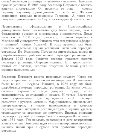
случай пересадки роговицы от человека к человеку. Пересадка
прошла успешно. В 1908 году Владимир Петрович с блеском
защитил диссертацию. Он посвятил ее отцу — своему
первому научному руководителю. С этих пор Филатов
становится главным помощником Головина. А через год
получает приват-доцентский курс на кафедре офтальмологии.
Преподавание офтальмологии в Новороссийском
университете было поставлено куда более широко, чем в
большинстве русских и иностранных университетов. После
того как в 1908 году профессор Головин перешел в
Московский университет, Филатов стал заведующим кафедрой
и клиникой глазных болезней. К тому времени уже были
известны отдельные случаи успешной частичной пересадки
роговицы. Но Владимира Петровича интересовала никем не
разрабатываемая проблема полной пересадки роговицы. 28
февраля 1912 года Филатов впервые произвел полную
пересадку роговицы. Операция удалась. Но… трансплантат,
взятый от человека, все-таки помутнел. Больной ушел из
клиники неисцеленным.
Владимир Петрович тяжело переживал неудачу. Через два
года он произвел вторую такую же операцию. И результаты
были те же — неудача. Наконец, в 1924 году им были
разработаны методы пересадки роговицы. За этими сухими
словами скрываются годы упорного труда, сотни
экспериментов, достижений и неудач. И только благодаря
сконструированному для проведения этой операции
совместно с русским «левшой» Марцинковским специального
инструментария, а также использования в качестве
пересадочного материала роговицы трупа операция удалась,
трансплантат со временем не помутнел. Впервые операция
пересадки трупной роговицы была произведена Филатовым 6
мая 1931 года. Так началась революция в деле возвращения
зрения слепым. Этот день надо считать поворотным пунктом,
началом новой эры в судьбе всей проблемы пересадки
роговицы.