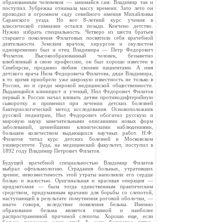
образованным человеком — занимайся сам. Владимир так и
поступил. Зубрежка отнимала массу времени. Зато лето он
проводил в огромном саду семейного имения Михайловка
Саранского уезда. Но вот 8-летний курс учения в
классической гимназии остался позади. Кончено детство.
Нужно избрать специальность. Четверо из шести братьев
старшего поколения Филатовых посвятили себя врачебной
деятельности. Земским врачом, хирургом и окулистом
одновременно был и отец Владимира — Петр Федорович
Филатов. Высокообразованный человек, беззаветно
влюбленный в свою профессию, он был хорошо известен в
Симбирске, преданно любим своими пациентами. А имя
детского врача Нила Федоровича Филатова, дяди Владимира,
в то время приобрело уже широкую известность не только в
России, но и среди мировой медицинской общественности.
Выдающийся клиницист и ученый, Нил Федорович Филатов
первый в России начал вливать детям противодифтерийную
сыворотку и применил при лечении детских болезней
бактериологический метод исследования. Основоположник
русской педиатрии, Нил Федорович обогатил русскую и
мировую науку замечательными описаниями новых форм
заболеваний, ценнейшими клиническими наблюдениями,
большим количеством выдающихся научных работ. Н.Ф.
Филатов читал курс детских болезней в Московском
университете. Туда, на медицинский факультет, поступил в
1892 году Владимир Петрович Филатов.
Будущей врачебной специальностью Владимир Филатов
выбрал офтальмологию. Страдания больных, утративших
зрение, невозместимость этой утраты наполняли его сердце
болью и жалостью. Оригинальная и красивая операция —
иридэктомия — была тогда единственным практическим
средством, придуманным врачами для борьбы со слепотой,
наступающей в результате помутнения роговой оболочки, —
иначе говоря, вследствие появления бельма. Именно
образование бельма является главной и наиболее
распространенной причиной слепоты. Хорошо еще, если